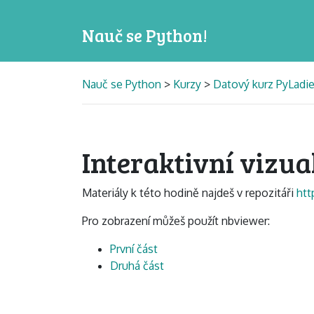
Nauč se Python!
Nauč se Python
>
Kurzy
>
Datový kurz PyLadi
Interaktivní vizua
Materiály k této hodině najdeš v repozitáři
htt
Pro zobrazení můžeš použít nbviewer:
První část
Druhá část