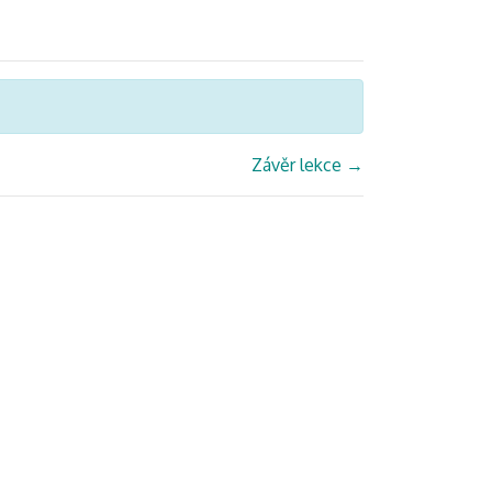
Závěr lekce
→