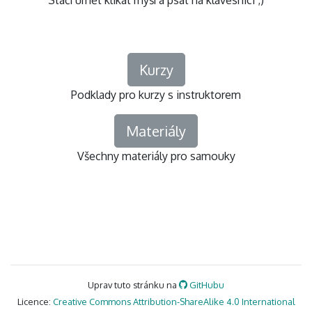
Stačí umět klikat myší a psát na klávesnici ;)
Kurzy
Podklady pro kurzy s instruktorem
Materiály
Všechny materiály pro samouky
Uprav tuto stránku na
GitHubu
Licence:
Creative Commons Attribution-ShareAlike 4.0 International