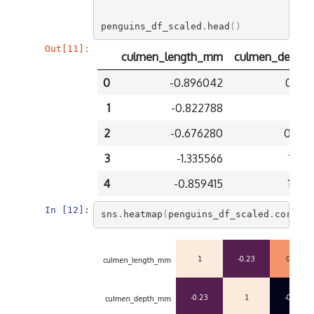
colu
penguins_df_scaled
.
head
()
Out[11]:
culmen_length_mm
culmen_depth
0
-0.896042
0.78
1
-0.822788
0.11
2
-0.676280
0.42
3
-1.335566
1.08
4
-0.859415
1.74
In [12]:
sns
.
heatmap
(
penguins_df_scaled
.
corr
(),