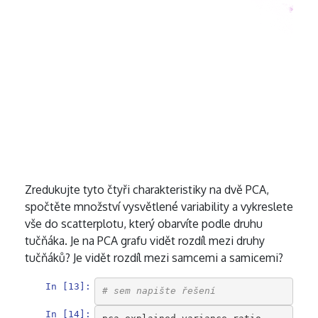
Zredukujte tyto čtyři charakteristiky na dvě PCA,
spočtěte množství vysvětlené variability a vykreslete
vše do scatterplotu, který obarvíte podle druhu
tučňáka. Je na PCA grafu vidět rozdíl mezi druhy
tučňáků? Je vidět rozdíl mezi samcemi a samicemi?
In [13]:
# sem napište řešení
In [14]: