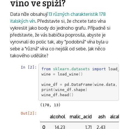
víno ve spíži?
Data níže obsahují
13 různých charakteristik 178
italských vín
. Představte si, že chcete tato vína
vykreslit jako body do jednoho grafu. Případně si
představte, že vás babička poprosila, abyste je
vyrovnali do polic tak, aby "podobná" vína byla u
sebe a "různá" vína co nejdál od sebe. Jak něco
takového uděláte?
In [2]:
from
sklearn.datasets
import
load_wine
wine
=
load_wine
()
wine_df
=
pd
.
DataFrame
(
wine
.
data
,
colu
print
(
wine_df
.
shape
)
wine_df
.
head
()
Out[2]:
alcohol
malic_acid
ash
alcalinit
0
14.23
1.71
2.43