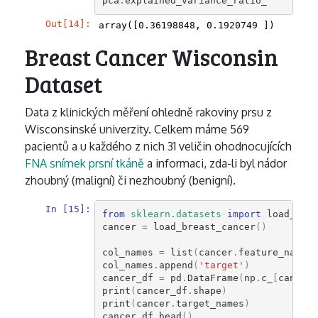
pca
.
explained_variance_ratio_
Out[14]:
array([0.36198848, 0.1920749 ])
Breast Cancer Wisconsin
Dataset
Data z klinických měření ohledně rakoviny prsu z
Wisconsinské univerzity. Celkem máme 569
pacientů a u každého z nich 31 veličin ohodnocujících
FNA snímek prsní tkáně
a informaci, zda-li byl nádor
zhoubný (maligní) či nezhoubný (benigní).
In [15]:
from
sklearn.datasets
import
load_brea
cancer
=
load_breast_cancer
()
col_names
=
list
(
cancer
.
feature_names
)
col_names
.
append
(
'target'
)
cancer_df
=
pd
.
DataFrame
(
np
.
c_
[
cancer
.
print
(
cancer_df
.
shape
)
print
(
cancer
.
target_names
)
cancer_df
.
head
()