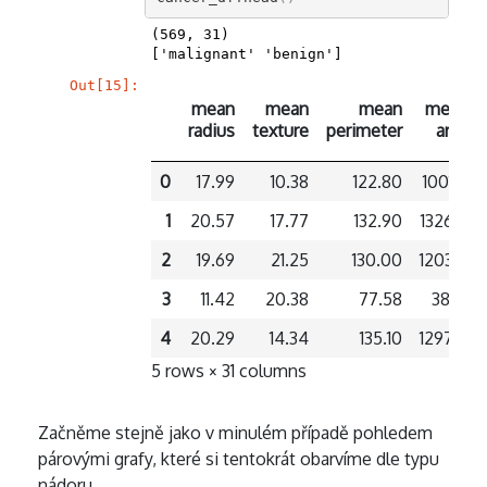
(569, 31)

Out[15]:
mean
mean
mean
mean
radius
texture
perimeter
area
0
17.99
10.38
122.80
1001.0
1
20.57
17.77
132.90
1326.0
2
19.69
21.25
130.00
1203.0
3
11.42
20.38
77.58
386.1
4
20.29
14.34
135.10
1297.0
5 rows × 31 columns
Začněme stejně jako v minulém případě pohledem
párovými grafy, které si tentokrát obarvíme dle typu
nádoru.