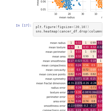
In [17]:
plt
.
figure
(
figsize
=
(
20
,
10
))
sns
.
heatmap
(
cancer_df
.
drop
(
columns
=
"ta