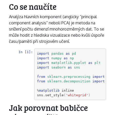
Co se naučíte
Analýza hlavních komponent (anglicky “principal
component analysis” neboli PCA) je metoda na
snížení počtu dimenzí mnohorozměrných dat. To se
může hodit z hlediska vizualizace nebo kvůli úspoře
času/paměti při strojovém učení.
In [1]:
import
pandas
as
pd
import
numpy
as
np
import
matplotlib.pyplot
as
plt
import
seaborn
as
sns
from
sklearn.preprocessing
import
Stan
from
sklearn.decomposition
import
PCA
%
matplotlib
sns
.
set_style
(
'whitegrid'
)
Jak porovnat babičce