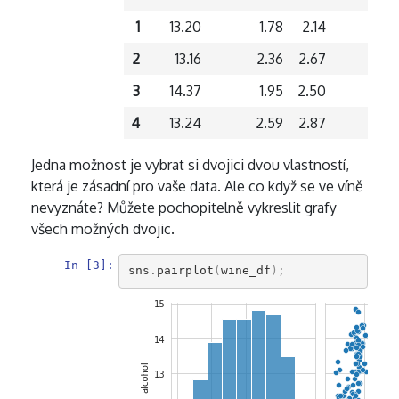
1
13.20
1.78
2.14
2
13.16
2.36
2.67
3
14.37
1.95
2.50
4
13.24
2.59
2.87
Jedna možnost je vybrat si dvojici dvou vlastností,
která je zásadní pro vaše data. Ale co když se ve víně
nevyznáte? Můžete pochopitelně vykreslit grafy
všech možných dvojic.
In [3]:
sns
.
pairplot
(
wine_df
);