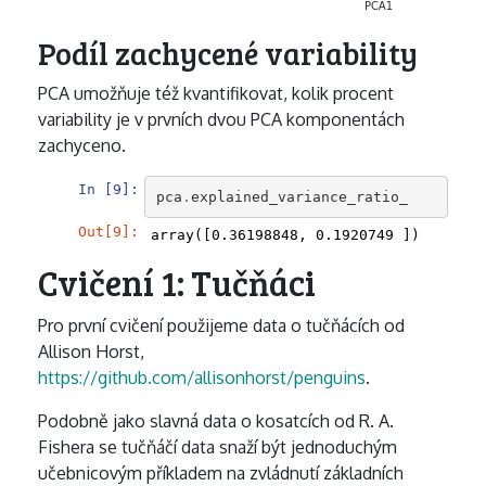
Podíl zachycené variability
PCA umožňuje též kvantifikovat, kolik procent
variability je v prvních dvou PCA komponentách
zachyceno.
In [9]:
pca
.
explained_variance_ratio_
Out[9]:
array([0.36198848, 0.1920749 ])
Cvičení 1: Tučňáci
Pro první cvičení použijeme data o tučňácích od
Allison Horst,
https://github.com/allisonhorst/penguins
.
Podobně jako slavná data o kosatcích od R. A.
Fishera se tučňáčí data snaží být jednoduchým
učebnicovým příkladem na zvládnutí základních