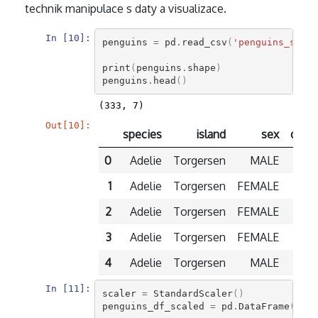
technik manipulace s daty a visualizace.
In [10]:
penguins
=
pd
.
read_csv
(
'penguins_size_
print
(
penguins
.
shape
)
penguins
.
head
()
Out[10]:
species
island
sex
culm
0
Adelie
Torgersen
MALE
1
Adelie
Torgersen
FEMALE
2
Adelie
Torgersen
FEMALE
3
Adelie
Torgersen
FEMALE
4
Adelie
Torgersen
MALE
In [11]:
scaler
=
StandardScaler
()
penguins_df_scaled
=
pd
.
DataFrame
(
scal