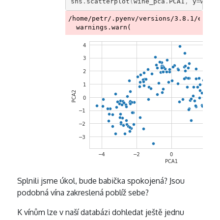
sns
.
scatterplot
(
wine_pca
.
PCA1
,
y
=
wine_
/home/petr/.pyenv/versions/3.8.1/envs/
Splnili jsme úkol, bude babička spokojená? Jsou
podobná vína zakreslená poblíž sebe?
K vínům lze v naší databázi dohledat ještě jednu