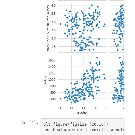
In [4]:
plt
.
figure
(
figsize
=
(
20
,
10
))
sns
.
heatmap
(
wine_df
.
corr
(),
annot
=
True