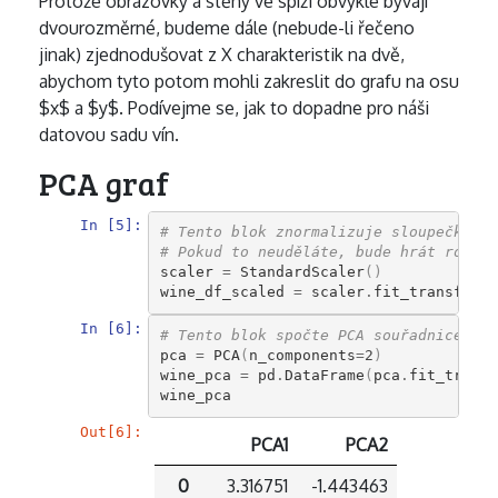
Protože obrazovky a stěny ve spíži obvykle bývají
dvourozměrné, budeme dále (nebude-li řečeno
jinak) zjednodušovat z X charakteristik na dvě,
abychom tyto potom mohli zakreslit do grafu na osu
$x$ a $y$. Podívejme se, jak to dopadne pro náši
datovou sadu vín.
PCA graf
In [5]:
# Tento blok znormalizuje sloupečky v 
# Pokud to neuděláte, bude hrát roli v
scaler
=
StandardScaler
()
wine_df_scaled
=
scaler
.
fit_transform
(
In [6]:
# Tento blok spočte PCA souřadnice (vo
pca
=
PCA
(
n_components
=
2
)
wine_pca
=
pd
.
DataFrame
(
pca
.
fit_transf
wine_pca
Out[6]:
PCA1
PCA2
0
3.316751
-1.443463