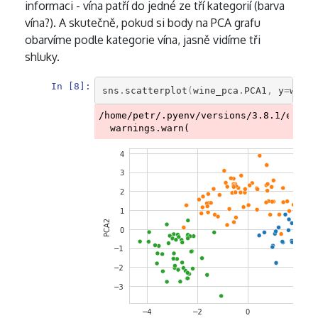
informaci - vína patří do jedné ze tří kategorií (barva
vína?). A skutečně, pokud si body na PCA grafu
obarvíme podle kategorie vína, jasně vidíme tři
shluky.
In [8]:
sns
.
scatterplot
(
wine_pca
.
PCA1
,
y
=
wine_
/home/petr/.pyenv/versions/3.8.1/envs/