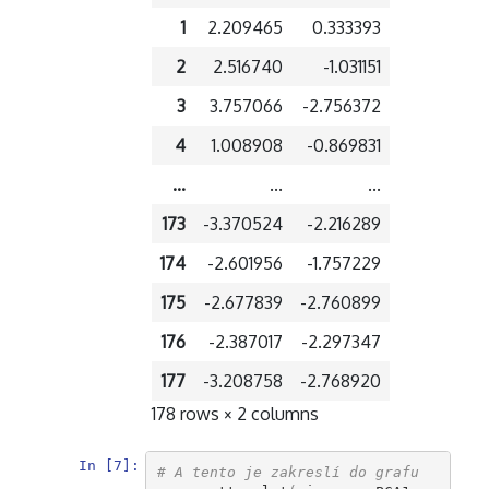
1
2.209465
0.333393
2
2.516740
-1.031151
3
3.757066
-2.756372
4
1.008908
-0.869831
...
...
...
173
-3.370524
-2.216289
174
-2.601956
-1.757229
175
-2.677839
-2.760899
176
-2.387017
-2.297347
177
-3.208758
-2.768920
178 rows × 2 columns
In [7]:
# A tento je zakreslí do grafu