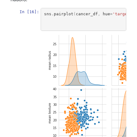
In [16]:
sns
.
pairplot
(
cancer_df
,
hue
=
'target'
,
'
'