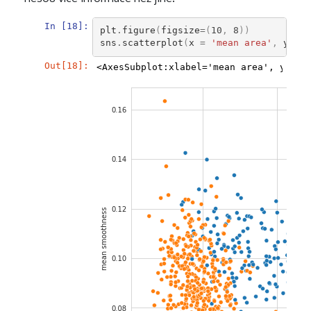
In [18]:
plt
.
figure
(
figsize
=
(
10
,
8
))
sns
.
scatterplot
(
x
=
'mean area'
,
y
=
'
Out[18]:
<AxesSubplot:xlabel='mean area', ylabe