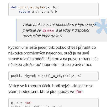
def
podil_a_zbytek
(
a
,
b
):
return
a
//
b
,
a
%
b
Tahle funkce už mimochodem v Pythonu je:
jmenuje se
a je vždy k dispozici
divmod
(nemusí se importovat).
Python umí ještě jeden trik: pokud chceš přiřadit do
několika proměnných najednou, stačí je na levé
straně rovnítka oddělit čárkou a na pravou stranu dát
nějakou „složenou” hodnotu – třeba právě
n
-tici.
podil
,
zbytek
=
podil_a_zbytek
(
12
,
5
)
N
-tice se k tomuto účelu hodí nejvíc, ale jde to se
všemi hodnotami, které jdou použít ve
:
for
x
,
o
=
'xo'