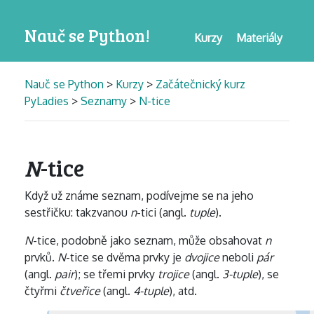
Nauč se Python!
Kurzy
Materiály
Nauč se Python
>
Kurzy
>
Začátečnický kurz
PyLadies
>
Seznamy
>
N-tice
N
-tice
Když už známe seznam, podívejme se na jeho
sestřičku: takzvanou
n
-tici (angl.
tuple
).
N
-tice, podobně jako seznam, může obsahovat
n
prvků.
N
-tice se dvěma prvky je
dvojice
neboli
pár
(angl.
pair
); se třemi prvky
trojice
(angl.
3-tuple
), se
čtyřmi
čtveřice
(angl.
4-tuple
), atd.