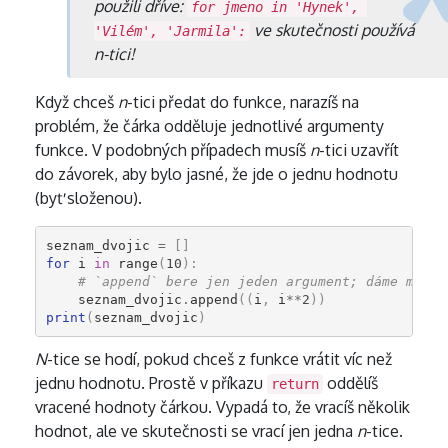
použili dříve:
for jmeno in 'Hynek', 
ve skutečnosti používá
'Vilém', 'Jarmila':
n
-tici!
Když chceš
n
-tici předat do funkce, narazíš na
problém, že čárka odděluje jednotlivé argumenty
funkce. V podobných případech musíš
n
-tici uzavřít
do závorek, aby bylo jasné, že jde o jednu hodnotu
(byť složenou).
seznam_dvojic
=
[]
for
i
in
range
(
10
):
# `append` bere jen jeden argument; dáme mu je
seznam_dvojic
.
append
((
i
,
i
**
2
))
print
(
seznam_dvojic
)
N
-tice se hodí, pokud chceš z funkce vrátit víc než
jednu hodnotu. Prostě v příkazu
oddělíš
return
vracené hodnoty čárkou. Vypadá to, že vracíš několik
hodnot, ale ve skutečnosti se vrací jen jedna
n
-tice.