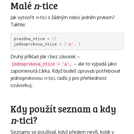
Malé
n
-tice
Jak vytvořit
n
-tici s žádným nebo jedním prvkem?
Takhle:
prazdna_ntice
=
()
jednoprvkova_ntice
=
(
'a'
,
)
Druhý příklad jde i bez závorek –
– ale to vypadá jako
jednoprvkova_ntice = 'a',
zapomenutá čárka. Když budeš
opravdu
potřebovat
jednoprvkovou
n
-tici, radši ji pro přehlednost
ozávorkuj.
Kdy použít seznam a kdy
n
-tici?
Seznamy se používají, když předem nevíš, kolik v