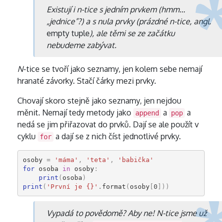
Existují i
n
-tice s jedním prvkem (hmm…
„jednice”?) a s nula prvky (prázdné
n
-tice, angl.
empty tuple
), ale těmi se ze začátku
nebudeme zabývat.
N
-tice se tvoří jako seznamy, jen kolem sebe nemají
hranaté závorky. Stačí čárky mezi prvky.
Chovají skoro stejně jako seznamy, jen nejdou
měnit. Nemají tedy metody jako
a
a
append
pop
nedá se jim přiřazovat do prvků. Dají se ale použít v
cyklu
a dají se z nich číst jednotlivé prvky.
for
osoby
=
'máma'
,
'teta'
,
'babička'
for
osoba
in
osoby
:
print
(
osoba
)
print
(
'První je {}'
.
format
(
osoby
[
0
]))
Vypadá to povědomě? Aby ne!
N
-tice jsme už