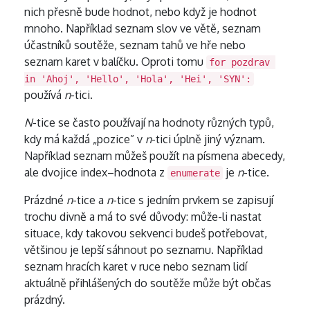
nich přesně bude hodnot, nebo když je hodnot
mnoho. Například seznam slov ve větě, seznam
účastníků soutěže, seznam tahů ve hře nebo
seznam karet v balíčku. Oproti tomu
for pozdrav 
in 'Ahoj', 'Hello', 'Hola', 'Hei', 'SYN':
používá
n
-tici.
N
-tice se často používají na hodnoty různých typů,
kdy má každá „pozice” v
n
-tici úplně jiný význam.
Například seznam můžeš použít na písmena abecedy,
ale dvojice index–hodnota z
je
n
-tice.
enumerate
Prázdné
n
-tice a
n
-tice s jedním prvkem se zapisují
trochu divně a má to své důvody: může-li nastat
situace, kdy takovou sekvenci budeš potřebovat,
většinou je lepší sáhnout po seznamu. Například
seznam hracích karet v ruce nebo seznam lidí
aktuálně přihlášených do soutěže může být občas
prázdný.