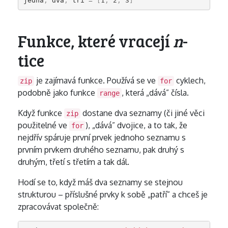
jedna
,
dva
,
tri
=
[
1
,
2
,
3
]
Funkce, které vracejí
n
-
tice
je zajímavá funkce. Používá se ve
cyklech,
zip
for
podobně jako funkce
, která „dává” čísla.
range
Když funkce
dostane dva seznamy (či jiné věci
zip
použitelné ve
), „dává” dvojice, a to tak, že
for
nejdřív spáruje první prvek jednoho seznamu s
prvním prvkem druhého seznamu, pak druhý s
druhým, třetí s třetím a tak dál.
Hodí se to, když máš dva seznamy se stejnou
strukturou – příslušné prvky k sobě „patří” a chceš je
zpracovávat společně: