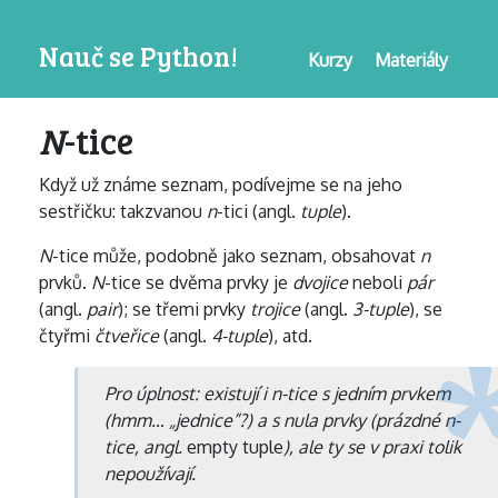
Nauč se Python!
Kurzy
Materiály
N
-tice
Když už známe seznam, podívejme se na jeho
sestřičku: takzvanou
n
-tici (angl.
tuple
).
N
-tice může, podobně jako seznam, obsahovat
n
prvků.
N
-tice se dvěma prvky je
dvojice
neboli
pár
(angl.
pair
); se třemi prvky
trojice
(angl.
3-tuple
), se
čtyřmi
čtveřice
(angl.
4-tuple
), atd.
Pro úplnost: existují i
n
-tice s jedním prvkem
(hmm… „jednice”?) a s nula prvky (prázdné
n
-
tice, angl.
empty tuple
), ale ty se v praxi tolik
nepoužívají.