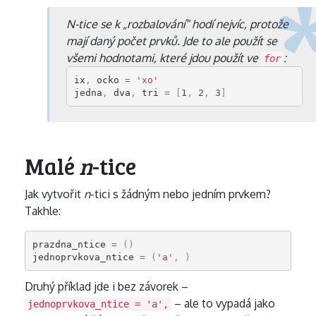
N
-tice se k „rozbalování“ hodí nejvíc, protože
mají daný počet prvků. Jde to ale použít se
všemi hodnotami, které jdou použít ve
:
for
ix
,
ocko
=
'xo'
jedna
,
dva
,
tri
=
[
1
,
2
,
3
]
Malé
n
-tice
Jak vytvořit
n
-tici s žádným nebo jedním prvkem?
Takhle:
prazdna_ntice
=
()
jednoprvkova_ntice
=
(
'a'
,
)
Druhý příklad jde i bez závorek –
– ale to vypadá jako
jednoprvkova_ntice = 'a',