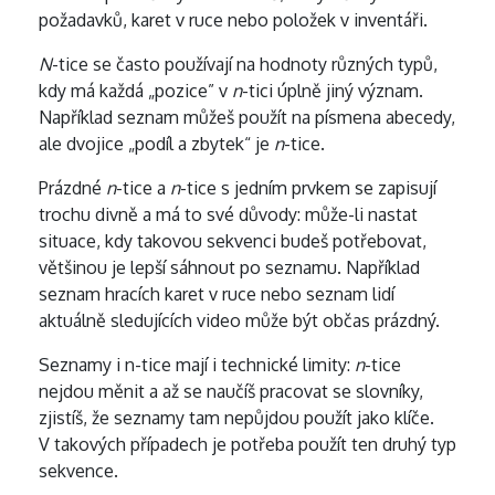
požadavků, karet v ruce nebo položek v inventáři.
N
-tice se často používají na hodnoty různých typů,
kdy má každá „pozice” v
n
-tici úplně jiný význam.
Například seznam můžeš použít na písmena abecedy,
ale dvojice „podíl a zbytek“ je
n
-tice.
Prázdné
n
-tice a
n
-tice s jedním prvkem se zapisují
trochu divně a má to své důvody: může-li nastat
situace, kdy takovou sekvenci budeš potřebovat,
většinou je lepší sáhnout po seznamu. Například
seznam hracích karet v ruce nebo seznam lidí
aktuálně sledujících video může být občas prázdný.
Seznamy i n-tice mají i technické limity:
n
-tice
nejdou měnit a až se naučíš pracovat se slovníky,
zjistíš, že seznamy tam nepůjdou použít jako klíče.
V takových případech je potřeba použít ten druhý typ
sekvence.