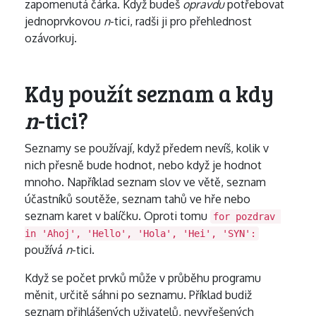
zapomenutá čárka. Když budeš
opravdu
potřebovat
jednoprvkovou
n
-tici, radši ji pro přehlednost
ozávorkuj.
Kdy použít seznam a kdy
n
-tici?
Seznamy se používají, když předem nevíš, kolik v
nich přesně bude hodnot, nebo když je hodnot
mnoho. Například seznam slov ve větě, seznam
účastníků soutěže, seznam tahů ve hře nebo
seznam karet v balíčku. Oproti tomu
for pozdrav 
in 'Ahoj', 'Hello', 'Hola', 'Hei', 'SYN':
používá
n
-tici.
Když se počet prvků může v průběhu programu
měnit, určitě sáhni po seznamu. Příklad budiž
seznam přihlášených uživatelů, nevyřešených