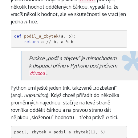
několik hodnot oddělených čárkou, vypadá to, že
vracíš několik hodnot, ale ve skutečnosti se vrací jen
jedna
n
-tice.
def
podil_a_zbytek
(
a
,
b
):
return
a
//
b
,
a
%
b
Funkce „podíl a zbytek“ je mimochodem
k dispozici přímo v Pythonu pod jménem
.
divmod
Python umí ještě jeden trik, takzvané „rozbalení“
(angl.
unpacking
). Když chceš přiřadit do několika
proměnných najednou, stačí je na levé straně
rovnítka oddělit čárkou a na pravou stranu dát
nějakou „složenou” hodnotu – třeba právě
n
-tici.
podil
,
zbytek
=
podil_a_zbytek
(
12
,
5
)