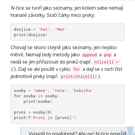
N
-tice se tvoří jako seznamy, jen kolem sebe nemají
hranaté závorky. Stačí čárky mezi prvky:
dvojice
=
'Pat'
,
'Mat'
print
(
dvojice
)
Chovají se skoro stejně jako seznamy, jen nejdou
měnit. Nemají tedy metody jako
a
a
append
pop
nedá se jim přiřazovat do prvků (např.
ntice[1] = 
). Dají se ale použít v cyklu
a dají se z nich číst
2
for
jednotlivé prvky (např.
).
print(ntice[1])
osoby
=
'máma'
,
'teta'
,
'babička'
for
osoba
in
osoby
:
print
(
osoba
)
prvni
=
osoby
[
0
]
print
(
f
'První je 
{
prvni
}
'
)
Vypadá to povědomě? Aby ne!
N
-tice jsme už