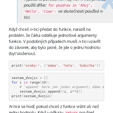
použili dříve:
for pozdrav in 'Ahoj', 
ve skutečnosti používá
n
-
'Hello', 'Ciao':
tici.
Když chceš
n
-tici předat do funkce, narazíš na
problém, že čárka odděluje jednotlivé argumenty
funkce. V podobných případech musíš
n
-tici uzavřít
do závorek, aby bylo jasné, že jde o jednu hodnotu
(byť složenou).
print
(
'osoby:'
,
(
'máma'
,
'teta'
,
'babička'
))
seznam_dvojic
=
[]
for
i
in
range
(
10
):
# `append` bere jen jeden argument; dáme mu je
seznam_dvojic
.
append
((
i
,
i
**
2
))
print
(
seznam_dvojic
)
N
-tice se hodí, pokud chceš z funkce vrátit víc než
jednu hodnotu. Když u příkazu
použiješ
return