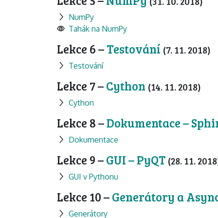
Lekce 5 –
NumPy
(31. 10. 2018)
NumPy
Tahák na NumPy
Lekce 6 –
Testování
(7. 11. 2018)
Testování
Lekce 7 –
Cython
(14. 11. 2018)
Cython
Lekce 8 –
Dokumentace – Sph
Dokumentace
Lekce 9 –
GUI – PyQT
(28. 11. 2018
GUI v Pythonu
Lekce 10 –
Generátory a Asyn
Generátory