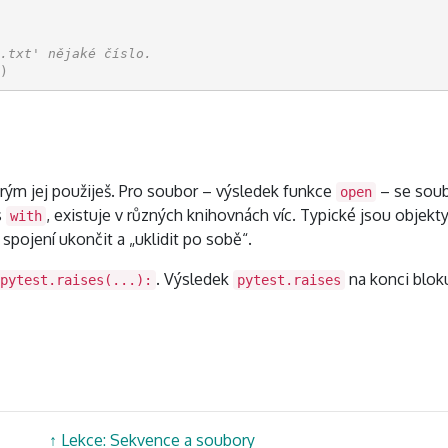
.txt' nějaké číslo.
)
erým jej použiješ. Pro soubor – výsledek funkce
– se soub
open
s
, existuje v různých knihovnách víc. Typické jsou objekty,
with
 spojení ukončit a „uklidit po sobě“.
. Výsledek
na konci blo
pytest.raises(...):
pytest.raises
↑
Lekce: Sekvence a soubory