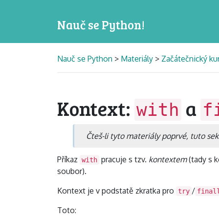
Nauč se Python!
Nauč se Python
>
Materiály
>
Začátečnický ku
Kontext:
a
with
f
Čteš-li tyto materiály poprvé, tuto se
Příkaz
pracuje s tzv.
kontextem
(tady s 
with
soubor).
Kontext je v podstatě zkratka pro
/
try
final
Toto: