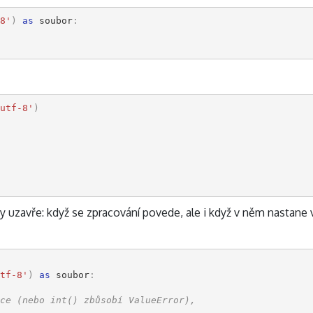
8'
)
as
soubor
:
utf-8'
)
dy uzavře: když se zpracování povede, ale i když v něm nastane
tf-8'
)
as
soubor
:
ce (nebo int() zbůsobí ValueError),