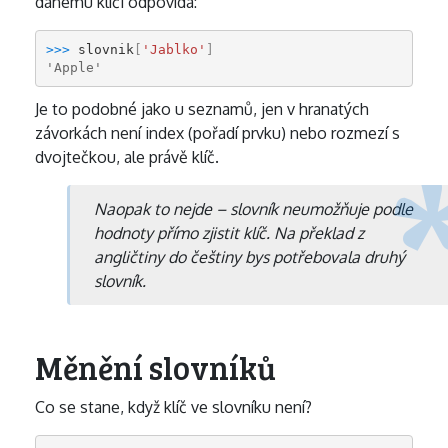
danému klíči odpovídá:
>>> 
slovnik
[
'Jablko'
]
'Apple'
Je to podobné jako u seznamů, jen v hranatých
závorkách není index (pořadí prvku) nebo rozmezí s
dvojtečkou, ale právě klíč.
Naopak to nejde – slovník neumožňuje podle
hodnoty přímo zjistit klíč. Na překlad z
angličtiny do češtiny bys potřebovala druhý
slovník.
Měnění slovníků
Co se stane, když klíč ve slovníku není?