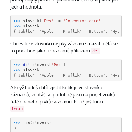
jedna hodnota.
>>> 
slovnik
[
'Pes'
]
=
'Extension cord'
>>> 
slovnik
{'Jablko': 'Apple', 'Knoflík': 'Button', 'Myš': 'M
Chceš-li ze zlovníku nějaký záznam smazat, dělá se
to podobně jako u seznamů příkazem
:
del
>>> 
del
slovnik
[
'Pes'
]
>>> 
slovnik
{'Jablko': 'Apple', 'Knoflík': 'Button', 'Myš': 'M
A když budeš chtít zjistit kolik je ve slovníku
záznamů, zeptáš se podobně jako na počet znaků
řetězce nebo prvků seznamu. Použiješ funkci
.
len()
>>> 
len
(
slovnik
)
3