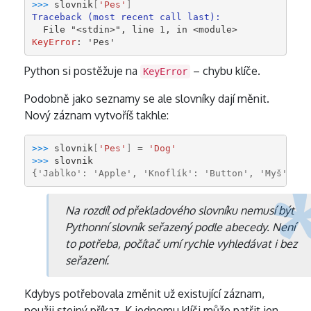
>>> 
slovnik
[
'Pes'
]
Traceback (most recent call last):
  File 
"<stdin>"
, line 
1
, in 
<module>
KeyError
: 
'Pes'
Python si postěžuje na
– chybu klíče.
KeyError
Podobně jako seznamy se ale slovníky dají měnit.
Nový záznam vytvoříš takhle:
>>> 
slovnik
[
'Pes'
]
=
'Dog'
>>> 
slovnik
{'Jablko': 'Apple', 'Knoflík': 'Button', 'Myš': 'M
Na rozdíl od překladového slovníku nemusí být
Pythonní slovník seřazený podle abecedy. Není
to potřeba, počítač umí rychle vyhledávat i bez
seřazení.
Kdybys potřebovala změnit už existující záznam,
použij stejný příkaz. K jednomu klíči může patřit jen