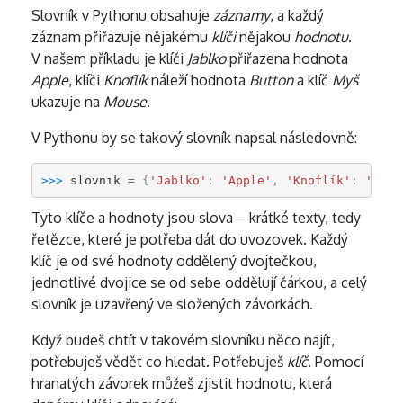
Slovník v Pythonu obsahuje
záznamy
, a každý
záznam přiřazuje nějakému
klíči
nějakou
hodnotu
.
V našem příkladu je klíči
Jablko
přiřazena hodnota
Apple
, klíči
Knoflík
náleží hodnota
Button
a klíč
Myš
ukazuje na
Mouse
.
V Pythonu by se takový slovník napsal následovně:
>>> 
slovnik
=
{
'Jablko'
:
'Apple'
,
'Knoflík'
:
'Butt
Tyto klíče a hodnoty jsou slova – krátké texty, tedy
řetězce, které je potřeba dát do uvozovek. Každý
klíč je od své hodnoty oddělený dvojtečkou,
jednotlivé dvojice se od sebe oddělují čárkou, a celý
slovník je uzavřený ve složených závorkách.
Když budeš chtít v takovém slovníku něco najít,
potřebuješ vědět co hledat. Potřebuješ
klíč
. Pomocí
hranatých závorek můžeš zjistit hodnotu, která