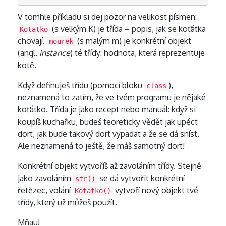
V tomhle příkladu si dej pozor na velikost písmen:
(s velkým K) je třída – popis, jak se koťátka
Kotatko
chovají.
(s malým m) je konkrétní objekt
mourek
(angl.
instance
) té třídy: hodnota, která reprezentuje
kotě.
Když definuješ třídu (pomocí bloku
),
class
neznamená to zatím, že ve tvém programu je nějaké
koťátko. Třída je jako recept nebo manuál: když si
koupíš kuchařku, budeš teoreticky vědět jak upéct
dort, jak bude takový dort vypadat a že se dá sníst.
Ale neznamená to ještě, že máš samotný dort!
Konkrétní objekt vytvoříš až zavoláním třídy. Stejně
jako zavoláním
se dá vytvořit konkrétní
str()
řetězec, volání
vytvoří nový objekt tvé
Kotatko()
třídy, který už můžeš použít.
Mňau!