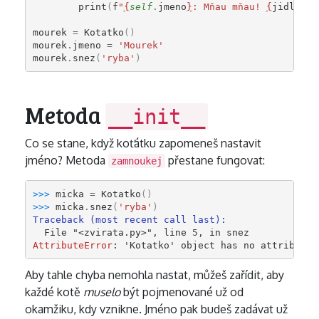
print
(
f
"
{
self
.
jmeno
}
: Mňau mňau! 
{
jidlo
}
 m
mourek
=
Kotatko
()
mourek
.
jmeno
=
'Mourek'
mourek
.
snez
(
'ryba'
)
Metoda
__init__
Co se stane, když koťátku zapomeneš nastavit
jméno? Metoda
přestane fungovat:
zamnoukej
>>> 
micka
=
Kotatko
()
>>> 
micka
.
snez
(
'ryba'
)
Traceback (most recent call last):
  File 
"<zvirata.py>"
, line 
5
, in 
snez
AttributeError
: 
'Kotatko' object has no attribute 
Aby tahle chyba nemohla nastat, můžeš zařídit, aby
každé kotě
muselo
být pojmenované už od
okamžiku, kdy vznikne. Jméno pak budeš zadávat už