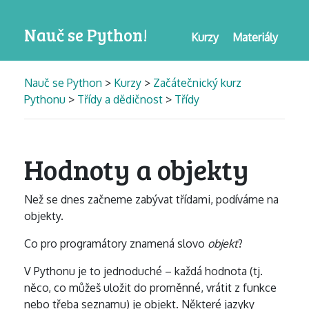
Nauč se Python!
Kurzy
Materiály
Nauč se Python
>
Kurzy
>
Začátečnický kurz
Pythonu
>
Třídy a dědičnost
>
Třídy
Hodnoty a objekty
Než se dnes začneme zabývat třídami, podíváme na
objekty.
Co pro programátory znamená slovo
objekt
?
V Pythonu je to jednoduché – každá hodnota (tj.
něco, co můžeš uložit do proměnné, vrátit z funkce
nebo třeba seznamu) je objekt. Některé jazyky