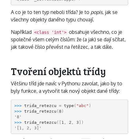
A co je to ten typ neboli třída? Je to
popis
, jak se
všechny objekty daného typu chovají.
Například
obsahuje všechno, co je
<class 'int'>
společné všem celým číslům: že (a jak) se dají sčítat,
jak takové číslo převést na řetězec, a tak dále.
Tvoření objektů třídy
Většinu tříd jde navíc v Pythonu zavolat, jako by to
byly funkce, a vytvořit tak nový objekt dané třídy:
>>> 
trida_retezcu
=
type
(
"abc"
)
>>> 
trida_retezcu
(
8
)
'8'
>>> 
trida_retezcu
([
1
,
2
,
3
])
'[1, 2, 3]'