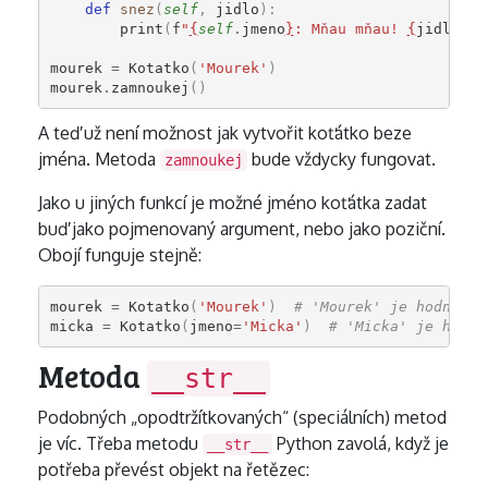
def
snez
(
self
,
jidlo
):
print
(
f
"
{
self
.
jmeno
}
: Mňau mňau! 
{
jidlo
}
 m
mourek
=
Kotatko
(
'Mourek'
)
mourek
.
zamnoukej
()
A teď už není možnost jak vytvořit koťátko beze
jména. Metoda
bude vždycky fungovat.
zamnoukej
Jako u jiných funkcí je možné jméno koťátka zadat
buď jako pojmenovaný argument, nebo jako poziční.
Obojí funguje stejně:
mourek
=
Kotatko
(
'Mourek'
)
# 'Mourek' je hodnota 
micka
=
Kotatko
(
jmeno
=
'Micka'
)
# 'Micka' je hodno
Metoda
__str__
Podobných „opodtržítkovaných“ (speciálních) metod
je víc. Třeba metodu
Python zavolá, když je
__str__
potřeba převést objekt na řetězec: