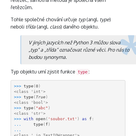
řetězec, samotná metoda je společná všem
řetězcům.
Tohle společné chování určuje
typ
(angl.
type
)
neboli
třída
(angl.
class
) daného objektu.
V jiných jazycích než Python 3 můžou slova
„typ“ a „třída“ označovat různé věci. Pro nás to
budou synonyma.
Typ objektu umí zjistit funkce
:
type
>>> 
type
(
0
)
<class 'int'>
>>> 
type
(
True
)
<class 'bool'>
>>> 
type
(
"abc"
)
<class 'str'>
>>> 
with
open
(
'soubor.txt'
)
as
f
:
... 
type
(
f
)
... 
<class '_io.TextIOWrapper'>