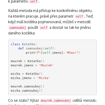
k parametru
.
self
Každá metoda má přístup ke konkrétnímu objektu,
na kterém pracuje, právě přes parametr
. Teď,
self
když máš koťátka pojmenovaná, můžeš v metodě
použít
a dostat se tak ke jménu
zamnoukej
self
daného koťátka:
class
Kotatko
:
def
zamnoukej
(
self
):
print
(
f
"
{
self
.
jmeno
}
: Mňau!"
)
mourek
=
Kotatko
()
mourek
.
jmeno
=
'Mourek'
micka
=
Kotatko
()
micka
.
jmeno
=
'Micka'
mourek
.
zamnoukej
()
micka
.
zamnoukej
()
Co se stalo? Výraz
udělá
metodu
.
mourek.zamnoukej