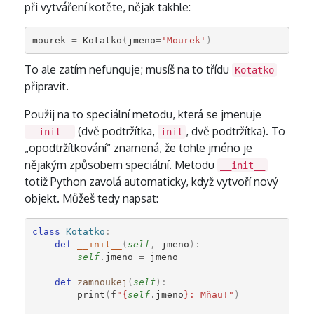
při vytváření kotěte, nějak takhle:
mourek
=
Kotatko
(
jmeno
=
'Mourek'
)
To ale zatím nefunguje; musíš na to třídu
Kotatko
připravit.
Použij na to speciální metodu, která se jmenuje
(dvě podtržítka,
, dvě podtržítka). To
__init__
init
„opodtržítkování“ znamená, že tohle jméno je
nějakým způsobem speciální. Metodu
__init__
totiž Python zavolá automaticky, když vytvoří nový
objekt. Můžeš tedy napsat:
class
Kotatko
:
def
__init__
(
self
,
jmeno
):
self
.
jmeno
=
jmeno
def
zamnoukej
(
self
):
print
(
f
"
{
self
.
jmeno
}
: Mňau!"
)