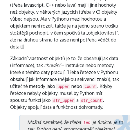
(třeba Javascript, C++ nebo Java) mají i jiné hodnoty
než objekty, v některých jazycích (třeba v C) objekty
vůbec nejsou. Ale v Pythonu mezi hodnotou a
objektem není rozdíl, takže je na jednu stranu trošku
složitější pochopit, v čem spočívá ta „objektovitost“,
ale na druhou stranu to zase není potřeba vědět do
detailů.
Základní vlastnost objektů je to, že obsahují jak data
(informace), tak
chování
– instrukce nebo metody,
které s těmito daty pracují. Třeba řetězce v Pythonu
obsahují jak informace (nějakou sekvenci znaků), tak
užitečné metody jako
nebo
. Kdyby
upper
count
řetězce nebyly objekty, musel by Python mít
spoustu funkcí jako
a
.
str_upper
str_count
Objekty spojují data a funkčnost dohromady.
Možná namítneš, že třeba
je funkce. Je to
len
tak, Python není „stoprocentně“ objektový