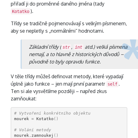
přiřadí ji do proměnné daného jména (tady
).
Kotatko
Třídy se tradičně pojmenovávají s velkým písmenem,
aby se nepletly s „normálními“ hodnotami.
Základní třídy (
,
atd.) velká písmena
str
int
nemají, a to hlavně z historických důvodů –
původně to byly opravdu funkce.
V těle třídy můžeš definovat metody, které vypadají
úplně jako funkce – jen mají první parametr
.
self
Ten si ale vysvětlíme později – napřed zkus
zamňoukat:
# Vytvoření konkrétního objektu
mourek
=
Kotatko
()
# Volání metody
mourek
.
zamnoukej
()