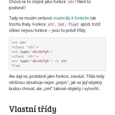
Chová se to stejně jako funkce
! Není to
str
podivné?
Tady se musím omluvit:
materiály k funkcím
tak
trochu lhaly. Funkce
,
,
apod. totiž
str
int
float
vůbec nejsou funkce – jsou to právě třídy:
>>> 
str
<class 'str'>
>>> 
type
(
'abcdefgh'
)
<class 'str'>
>>> 
type
(
'abcdefgh'
)
==
str
True
Ale dají se, podobně jako funkce, zavolat. Třída tedy
většinou obsahuje nejen „popis“, jak se její objekty
budou chovat, ale „umí“ takové objekty i vytvořit.
Vlastní třídy