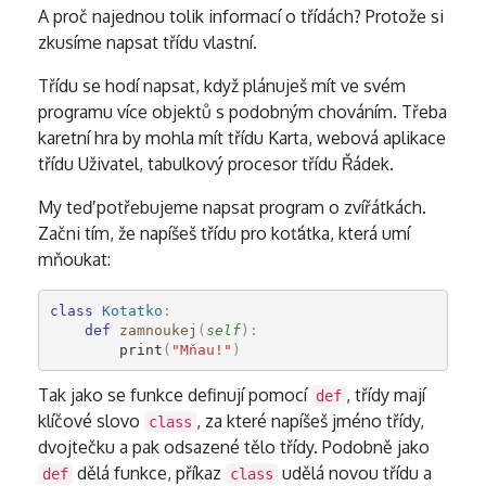
A proč najednou tolik informací o třídách? Protože si
zkusíme napsat třídu vlastní.
Třídu se hodí napsat, když plánuješ mít ve svém
programu více objektů s podobným chováním. Třeba
karetní hra by mohla mít třídu Karta, webová aplikace
třídu Uživatel, tabulkový procesor třídu Řádek.
My teď potřebujeme napsat program o zvířátkách.
Začni tím, že napíšeš třídu pro koťátka, která umí
mňoukat:
class
Kotatko
:
def
zamnoukej
(
self
):
print
(
"Mňau!"
)
Tak jako se funkce definují pomocí
, třídy mají
def
klíčové slovo
, za které napíšeš jméno třídy,
class
dvojtečku a pak odsazené tělo třídy. Podobně jako
dělá funkce, příkaz
udělá novou třídu a
def
class