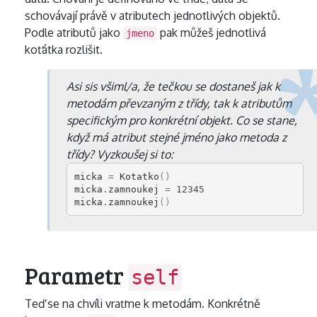
schovávají právě v atributech jednotlivých objektů.
Podle atributů jako
pak můžeš jednotlivá
jmeno
koťátka rozlišit.
Asi sis všiml/a, že tečkou se dostaneš jak k
metodám převzaným z třídy, tak k atributům
specifickým pro konkrétní objekt. Co se stane,
když má atribut stejné jméno jako metoda z
třídy? Vyzkoušej si to:
micka
=
Kotatko
()
micka
.
zamnoukej
=
12345
micka
.
zamnoukej
()
Parametr
self
Teď se na chvíli vraťme k metodám. Konkrétně