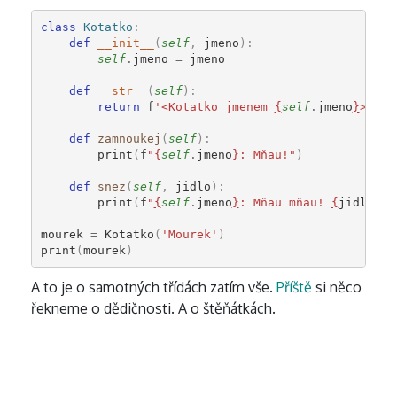
class
Kotatko
:
def
__init__
(
self
,
jmeno
):
self
.
jmeno
=
jmeno
def
__str__
(
self
):
return
f
'<Kotatko jmenem 
{
self
.
jmeno
}
>'
def
zamnoukej
(
self
):
print
(
f
"
{
self
.
jmeno
}
: Mňau!"
)
def
snez
(
self
,
jidlo
):
print
(
f
"
{
self
.
jmeno
}
: Mňau mňau! 
{
jidlo
}
 m
mourek
=
Kotatko
(
'Mourek'
)
print
(
mourek
)
A to je o samotných třídách zatím vše.
Příště
si něco
řekneme o dědičnosti. A o štěňátkách.