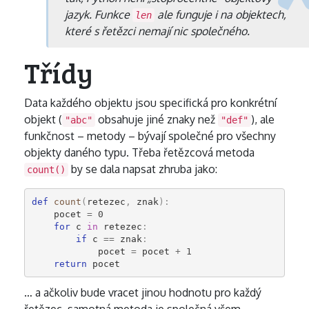
jazyk. Funkce
ale funguje i na objektech,
len
které s řetězci nemají nic společného.
Třídy
Data každého objektu jsou specifická pro konkrétní
objekt (
obsahuje jiné znaky než
), ale
"abc"
"def"
funkčnost – metody – bývají společné pro všechny
objekty daného typu. Třeba řetězcová metoda
by se dala napsat zhruba jako:
count()
def
count
(
retezec
,
znak
):
pocet
=
0
for
c
in
retezec
:
if
c
==
znak
:
pocet
=
pocet
+
1
return
pocet
… a ačkoliv bude vracet jinou hodnotu pro každý