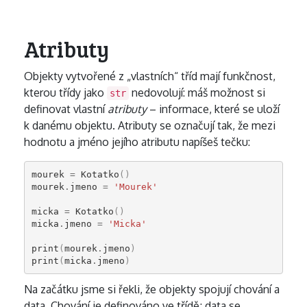
Atributy
Objekty vytvořené z „vlastních“ tříd mají funkčnost,
kterou třídy jako
nedovolují: máš možnost si
str
definovat vlastní
atributy
– informace, které se uloží
k danému objektu. Atributy se označují tak, že mezi
hodnotu a jméno jejího atributu napíšeš tečku:
mourek
=
Kotatko
()
mourek
.
jmeno
=
'Mourek'
micka
=
Kotatko
()
micka
.
jmeno
=
'Micka'
print
(
mourek
.
jmeno
)
print
(
micka
.
jmeno
)
Na začátku jsme si řekli, že objekty spojují chování a
data. Chování je definováno ve třídě; data se