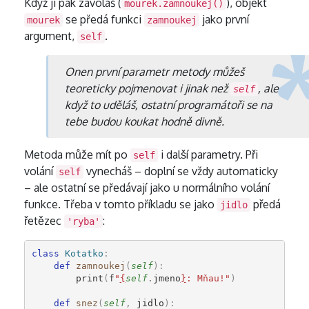
Když ji pak zavoláš (
), objekt
mourek.zamnoukej()
se předá funkci
jako první
mourek
zamnoukej
argument,
.
self
Onen první parametr metody můžeš
teoreticky pojmenovat i jinak než
, ale
self
když to uděláš, ostatní programátoři se na
tebe budou koukat hodně divně.
Metoda může mít po
i další parametry. Při
self
volání
vynecháš – doplní se vždy automaticky
self
– ale ostatní se předávají jako u normálního volání
funkce. Třeba v tomto příkladu se jako
předá
jidlo
řetězec
:
'ryba'
class
Kotatko
:
def
zamnoukej
(
self
):
print
(
f
"
{
self
.
jmeno
}
: Mňau!"
)
def
snez
(
self
,
jidlo
):