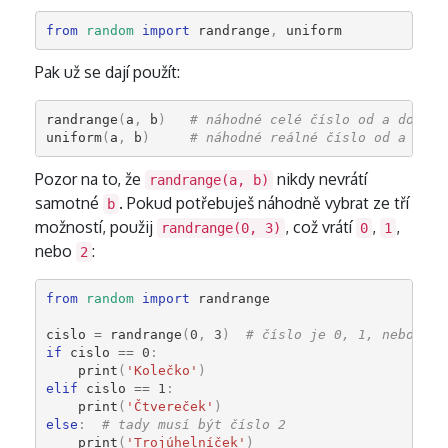
from
random
import
randrange
,
uniform
Pak už se dají použít:
randrange
(
a
,
b
)
# náhodné celé číslo od a do b-1
uniform
(
a
,
b
)
# náhodné reálné číslo od a do b
Pozor na to, že
nikdy nevrátí
randrange(a, b)
samotné
. Pokud potřebuješ náhodně vybrat ze tří
b
možností, použij
, což vrátí
,
,
randrange(0, 3)
0
1
nebo
:
2
from
random
import
randrange
cislo
=
randrange
(
0
,
3
)
# číslo je 0, 1, nebo 2
if
cislo
==
0
:
print
(
'Kolečko'
)
elif
cislo
==
1
:
print
(
'Čtvereček'
)
else
:
# tady musí být číslo 2
print
(
'Trojúhelníček'
)