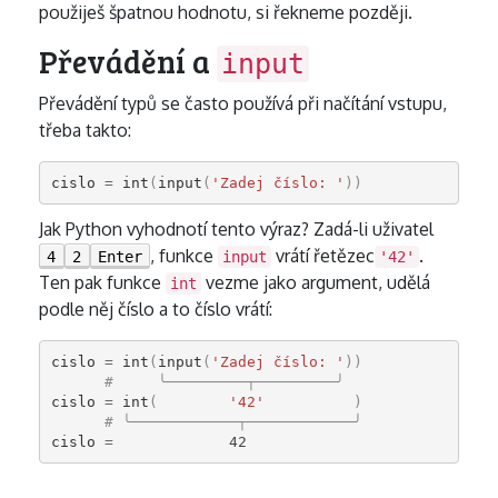
použiješ špatnou hodnotu, si řekneme později.
Převádění a
input
Převádění typů se často používá při načítání vstupu,
třeba takto:
cislo
=
int
(
input
(
'Zadej číslo: '
))
Jak Python vyhodnotí tento výraz? Zadá-li uživatel
, funkce
vrátí řetězec
.
4
2
Enter
input
'42'
Ten pak funkce
vezme jako argument, udělá
int
podle něj číslo a to číslo vrátí:
cislo
=
int
(
input
(
'Zadej číslo: '
))
#     ╰─────────┬─────────╯
cislo
=
int
(
'42'
)
# ╰────────────┬────────────╯
cislo
=
42