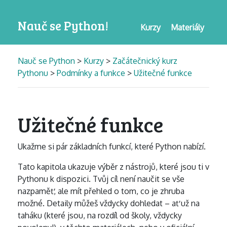
Nauč se Python!
Kurzy
Materiály
Nauč se Python
>
Kurzy
>
Začátečnický kurz
Pythonu
>
Podmínky a funkce
>
Užitečné funkce
Užitečné funkce
Ukažme si pár základních funkcí, které Python nabízí.
Tato kapitola ukazuje výběr z nástrojů, které jsou ti v
Pythonu k dispozici. Tvůj cíl není naučit se vše
nazpaměť, ale mít přehled o tom, co je zhruba
možné. Detaily můžeš vždycky dohledat – ať už na
taháku (které jsou, na rozdíl od školy, vždycky