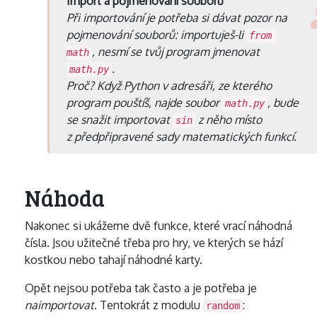
Import a pojmenování souborů
Při importování je potřeba si dávat pozor na
pojmenování souborů: importuješ-li
from 
, nesmí se tvůj program jmenovat
math
.
math.py
Proč? Když Python v adresáři, ze kterého
program pouštíš, najde soubor
, bude
math.py
se snažit importovat
z něho místo
sin
z předpřipravené sady matematických funkcí.
Náhoda
Nakonec si ukážeme dvě funkce, které vrací náhodná
čísla. Jsou užitečné třeba pro hry, ve kterých se hází
kostkou nebo tahají náhodné karty.
Opět nejsou potřeba tak často a je potřeba je
naimportovat
. Tentokrát z modulu
:
random