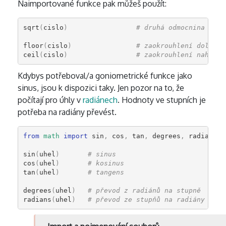
Naimportované funkce pak můžeš použít:
sqrt
(
cislo
)
# druhá odmocnina
floor
(
cislo
)
# zaokrouhlení dolů
ceil
(
cislo
)
# zaokrouhlení nahoru
Kdybys potřeboval/a goniometrické funkce jako
sinus, jsou k dispozici taky. Jen pozor na to, že
počítají pro úhly v
radiánech
. Hodnoty ve stupních je
potřeba na radiány převést.
from
math
import
sin
,
cos
,
tan
,
degrees
,
radians
sin
(
uhel
)
# sinus
cos
(
uhel
)
# kosinus
tan
(
uhel
)
# tangens
degrees
(
uhel
)
# převod z radiánů na stupně
radians
(
uhel
)
# převod ze stupňů na radiány