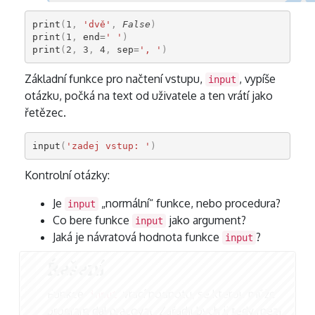
print
(
1
,
'dvě'
,
False
)
print
(
1
,
end
=
' '
)
print
(
2
,
3
,
4
,
sep
=
', '
)
Základní funkce pro načtení vstupu,
, vypíše
input
otázku, počká na text od uživatele a ten vrátí jako
řetězec.
input
(
'zadej vstup: '
)
Kontrolní otázky:
Je
„normální“ funkce, nebo procedura?
input
Co bere funkce
jako argument?
input
Jaká je návratová hodnota funkce
?
input
Řešení
Funkce
vrací hodnotu, se kterou může
input
program dál pracovat.
Zařadil bych ji tedy mezi