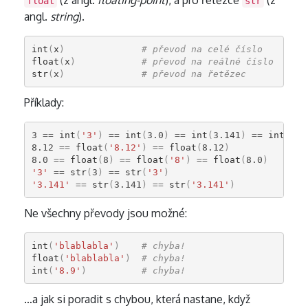
(z angl.
floating-point
), a pro řetězce
(z
float
str
angl.
string
).
int
(
x
)
# převod na celé číslo
float
(
x
)
# převod na reálné číslo
str
(
x
)
# převod na řetězec
Příklady:
3
==
int
(
'3'
)
==
int
(
3.0
)
==
int
(
3.141
)
==
int
(
3
)
8.12
==
float
(
'8.12'
)
==
float
(
8.12
)
8.0
==
float
(
8
)
==
float
(
'8'
)
==
float
(
8.0
)
'3'
==
str
(
3
)
==
str
(
'3'
)
'3.141'
==
str
(
3.141
)
==
str
(
'3.141'
)
Ne všechny převody jsou možné:
int
(
'blablabla'
)
# chyba!
float
(
'blablabla'
)
# chyba!
int
(
'8.9'
)
# chyba!
…a jak si poradit s chybou, která nastane, když