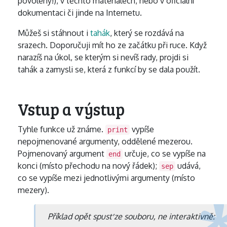
povoleny!), v těchto materiálech, nebo v oficiální
dokumentaci či jinde na Internetu.
Můžeš si stáhnout i
tahák
, který se rozdává na
srazech. Doporučuji mít ho ze začátku při ruce. Když
narazíš na úkol, se kterým si nevíš rady, projdi si
tahák a zamysli se, která z funkcí by se dala použít.
Vstup a výstup
Tyhle funkce už známe.
vypíše
print
nepojmenované argumenty, oddělené mezerou.
Pojmenovaný argument
určuje, co se vypíše na
end
konci (místo přechodu na nový řádek);
udává,
sep
co se vypíše mezi jednotlivými argumenty (místo
mezery).
Příklad opět spusť ze souboru, ne interaktivně: