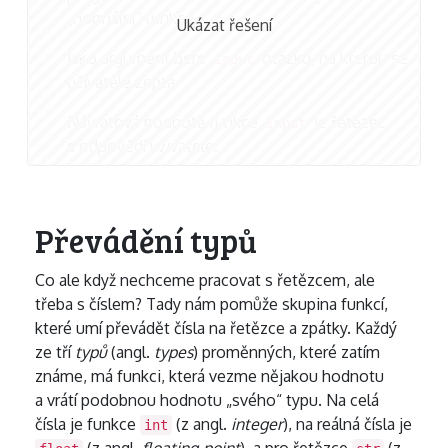
„normální“ funkce.
Ukázat řešení
Jako argument bere
otázku, na kterou se
input
uživatele zeptá.
Návratová hodnota funkce
je řetězec
input
s odpovědí uživatele.
Převádění typů
Co ale když nechceme pracovat s řetězcem, ale
třeba s číslem? Tady nám pomůže skupina funkcí,
které umí převádět čísla na řetězce a zpátky. Každý
ze tří
typů
(angl.
types
) proměnných, které zatím
známe, má funkci, která vezme nějakou hodnotu
a vrátí podobnou hodnotu „svého“ typu. Na celá
čísla je funkce
(z angl.
integer
), na reálná čísla je
int