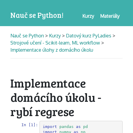
Nauč se Python!
Kurzy
Materiály
Nauč se Python
>
Kurzy
>
Datový kurz PyLadies
>
Strojové učení - Scikit-learn, ML workflow
>
Implementace úlohy z domácího úkolu
Implementace
domácího úkolu -
rybí regrese
In [1]:
import
pandas
as
pd
import
numpy
as
np