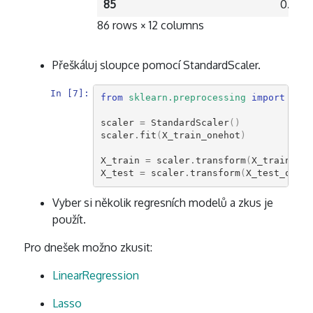
85
0.0
86 rows × 12 columns
Přeškáluj sloupce pomocí StandardScaler.
In [7]:
from
sklearn.preprocessing
import
Stan
scaler
=
StandardScaler
()
scaler
.
fit
(
X_train_onehot
)
X_train
=
scaler
.
transform
(
X_train_one
X_test
=
scaler
.
transform
(
X_test_oneho
Vyber si několik regresních modelů a zkus je
použít.
Pro dnešek možno zkusit:
LinearRegression
Lasso