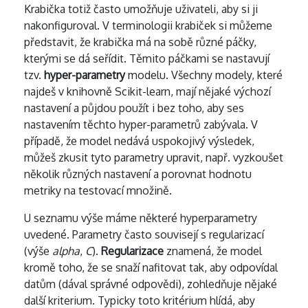
Krabička totiž často umožňuje uživateli, aby si ji
nakonfiguroval. V terminologii krabiček si můžeme
představit, že krabička má na sobě různé páčky,
kterými se dá seřídit. Těmito páčkami se nastavují
tzv.
hyper-parametry
modelu. Všechny modely, které
najdeš v knihovně Scikit-learn, mají nějaké výchozí
nastavení a půjdou použít i bez toho, aby ses
nastavením těchto hyper-parametrů zabývala. V
případě, že model nedává uspokojivý výsledek,
můžeš zkusit tyto parametry upravit, např. vyzkoušet
několik různých nastavení a porovnat hodnotu
metriky na testovací množině.
U seznamu výše máme některé hyperparametry
uvedené. Parametry často souvisejí s regularizací
(výše
alpha
,
C
).
Regularizace
znamená, že model
kromě toho, že se snaží nafitovat tak, aby odpovídal
datům (dával správné odpovědi), zohledňuje nějaké
další kriterium. Typicky toto kritérium hlídá, aby