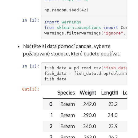
np
.
random
.
seed
(
42
)
In [2]:
import
warnings
from
sklearn.exceptions
import
Converg
warnings
.
filterwarnings
(
"ignore"
,
cate
Načtěte si data pomocí pandas, vyberte
požadované sloupce, které budete používat.
In [3]:
fish_data
=
pd
.
read_csv
(
"fish_data.csv
fish_data
=
fish_data
.
drop
(
columns
=
[
"I
fish_data
Out[3]:
Species
Weight
Length1
Lengt
0
Bream
242.0
23.2
25
1
Bream
290.0
24.0
26
2
Bream
340.0
23.9
26
3
Bream
363.0
26.3
29