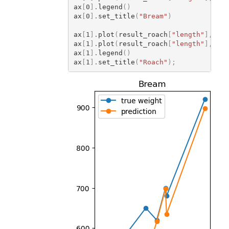
ax
[
0
]
.
legend
()
ax
[
0
]
.
set_title
(
"Bream"
)
ax
[
1
]
.
plot
(
result_roach
[
"length"
],
res
ax
[
1
]
.
plot
(
result_roach
[
"length"
],
res
ax
[
1
]
.
legend
()
ax
[
1
]
.
set_title
(
"Roach"
);