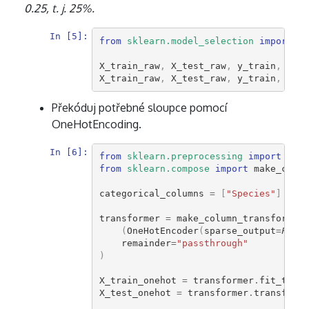
0.25, t. j. 25%.
In [5]:
from
sklearn.model_selection
import
tr
X_train_raw
,
X_test_raw
,
y_train
,
y_te
X_train_raw
,
X_test_raw
,
y_train
,
y_te
Překóduj potřebné sloupce pomocí
OneHotEncoding.
In [6]:
from
sklearn.preprocessing
import
OneH
from
sklearn.compose
import
make_colum
categorical_columns
=
[
"Species"
]
transformer
=
make_column_transformer
(
(
OneHotEncoder
(
sparse_output
=
False
remainder
=
"passthrough"
)
X_train_onehot
=
transformer
.
fit_trans
X_test_onehot
=
transformer
.
transform
(