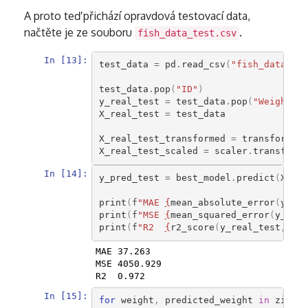
A proto teď přichází opravdová testovací data,
načtěte je ze souboru
.
fish_data_test.csv
In [13]:
test_data
=
pd
.
read_csv
(
"fish_data_tes
test_data
.
pop
(
"ID"
)
y_real_test
=
test_data
.
pop
(
"Weight"
)
X_real_test
=
test_data
X_real_test_transformed
=
transformer
.
X_real_test_scaled
=
scaler
.
transform
(
In [14]:
y_pred_test
=
best_model
.
predict
(
X_rea
print
(
f
"MAE 
{
mean_absolute_error
(
y_rea
print
(
f
"MSE 
{
mean_squared_error
(
y_real
print
(
f
"R2  
{
r2_score
(
y_real_test
,
y_p
MAE 37.263

MSE 4050.929

In [15]:
for
weight
,
predicted_weight
in
zip
(
y_