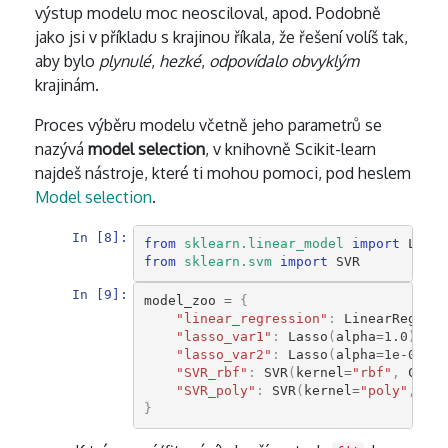
výstup modelu moc neosciloval, apod. Podobně
jako jsi v příkladu s krajinou říkala, že řešení volíš tak,
aby bylo
plynulé
,
hezké
,
odpovídalo obvyklým
krajinám.
Proces výběru modelu včetně jeho parametrů se
nazývá
model selection
, v knihovně Scikit-learn
najdeš nástroje, které ti mohou pomoci, pod heslem
Model selection
.
In [8]:
from
sklearn.linear_model
import
Linea
from
sklearn.svm
import
SVR
In [9]:
model_zoo
=
{
"linear_regression"
:
LinearRegress
"lasso_var1"
:
Lasso
(
alpha
=
1.0
),
"lasso_var2"
:
Lasso
(
alpha
=
1e-03
),
"SVR_rbf"
:
SVR
(
kernel
=
"rbf"
,
C
=
1e0
"SVR_poly"
:
SVR
(
kernel
=
"poly"
,
C
=
1e
}