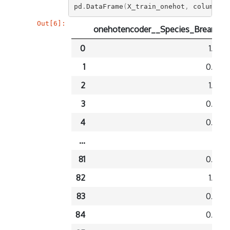
pd
.
DataFrame
(
X_train_onehot
,
columns
=
t
Out[6]:
onehotencoder__Species_Bream
0
1.0
1
0.0
2
1.0
3
0.0
4
0.0
...
...
81
0.0
82
1.0
83
0.0
84
0.0