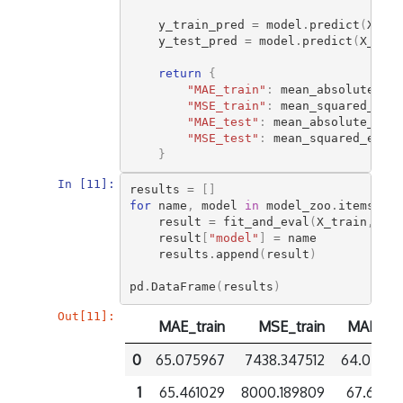
y_train_pred
=
model
.
predict
(
X_tra
y_test_pred
=
model
.
predict
(
X_test
return
{
"MAE_train"
:
mean_absolute_err
"MSE_train"
:
mean_squared_erro
"MAE_test"
:
mean_absolute_erro
"MSE_test"
:
mean_squared_error
}
In [11]:
results
=
[]
for
name
,
model
in
model_zoo
.
items
():
result
=
fit_and_eval
(
X_train
,
y_t
result
[
"model"
]
=
name
results
.
append
(
result
)
pd
.
DataFrame
(
results
)
Out[11]:
MAE_train
MSE_train
MAE_te
0
65.075967
7438.347512
64.0760
1
65.461029
8000.189809
67.6991