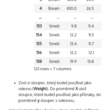
4
Bream
430.0
26.5
29
...
...
...
...
153
Smelt
9.8
11.4
12
154
Smelt
12.2
11.5
12
155
Smelt
13.4
11.7
12
156
Smelt
12.2
12.1
13
158
Smelt
19.9
13.8
15
123 rows × 7 columns
Zvol si sloupec, který budeš používat jako
odezvu (
Weight
). Do proměnné
X
ulož
sloupce, které budeš používat jako příznaky, do
proměnné
y
sloupec s odezvou.