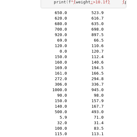
print
(
f
"
{
weight
:
>10.1f
}
{
predi
     650.0          523.9

     620.0          616.7

     680.0          635.0

     700.0          698.0

     920.0          897.5

      69.0           66.5

     120.0          110.6

       0.0          120.7

     150.0          112.4

     160.0          140.6

     169.0          194.5

     161.0          166.5

     272.0          294.8

     306.0          336.7

    1000.0          945.0

      90.0           98.0

     150.0          157.9

     140.0          167.7

     500.0          493.0

       5.9           71.0

      32.0           31.4

     100.0           83.5

     115.0          113.1
