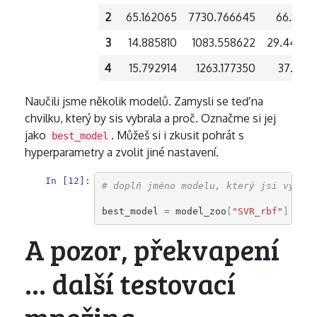
2
65.162065
7730.766645
66.9841
3
14.885810
1083.558622
29.4403
4
15.792914
1263.177350
37.1379
Naučili jsme několik modelů. Zamysli se teď na
chvilku, který by sis vybrala a proč. Označme si jej
jako
. Můžeš si i zkusit pohrát s
best_model
hyperparametry a zvolit jiné nastavení.
In [12]:
# doplň jméno modelu, který jsi vybral
best_model
=
model_zoo
[
"SVR_rbf"
]
A pozor, překvapení
... další testovací