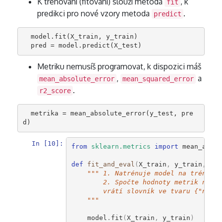
K trénovaní (fitování) slouží metoda
, k
fit
predikci pro nové vzory metoda
.
predict
  model.fit(X_train, y_train)

Metriku nemusíš programovat, k dispozici máš
,
a
mean_absolute_error
mean_squared_error
.
r2_score
  metrika = mean_absolute_error(y_test, pre
In [10]:
from
sklearn.metrics
import
mean_absol
def
fit_and_eval
(
X_train
,
y_train
,
X_t
""" 1. Natrénuje model na trénovac
        2. Spočte hodnoty metrik na tr
        vrátí slovník ve tvaru {"název
    """
model
.
fit
(
X_train
,
y_train
)