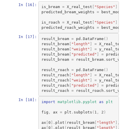
In [16]:
is_bream
=
X_real_test
[
"Species"
]
==
"
predicted_bream_weights
=
best_model
.
p
is_roach
=
X_real_test
[
"Species"
]
==
"
predicted_roach_weights
=
best_model
.
p
In [17]:
result_bream
=
pd
.
DataFrame
()
result_bream
[
"length"
]
=
X_real_test
[
i
result_bream
[
"weight"
]
=
y_real_test
[
i
result_bream
[
"predicted"
]
=
predicted_
result_bream
=
result_bream
.
sort_value
result_roach
=
pd
.
DataFrame
()
result_roach
[
"length"
]
=
X_real_test
[
i
result_roach
[
"weight"
]
=
y_real_test
[
i
result_roach
[
"predicted"
]
=
predicted_
result_roach
=
result_roach
.
sort_value
In [18]:
import
matplotlib.pyplot
as
plt
fig
,
ax
=
plt
.
subplots
(
1
,
2
)
ax
[
0
]
.
plot
(
result_bream
[
"length"
],
res
ax
[
0
]
.
plot
(
result_bream
[
"length"
],
res