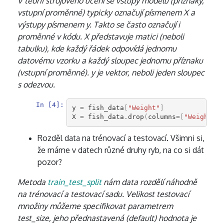
V teorii strojového učení se vstupy modelu (příznaky,
vstupní proměnné) typicky označují písmenem X a
výstupy písmenem y. Takto se často označují i
proměnné v kódu. X představuje matici (neboli
tabulku), kde každý řádek odpovídá jednomu
datovému vzorku a každý sloupec jednomu příznaku
(vstupní proměnné). y je vektor, neboli jeden sloupec
s odezvou.
In [4]:
y
=
fish_data
[
"Weight"
]
X
=
fish_data
.
drop
(
columns
=
[
"Weight"
])
Rozděl data na trénovací a testovací. Všimni si,
že máme v datech různé druhy ryb, na co si dát
pozor?
Metoda
train_test_split
nám data rozdělí náhodně
na trénovací a testovací sadu. Velikost testovací
množiny můžeme specifikovat parametrem
test_size, jeho přednastavená (default) hodnota je