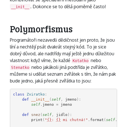
. Dokonce se to dělá poměrně často!
__init__
Polymorfismus
Programátoři nezavedli dědičnost jen proto, že jsou
líní a nechtějí psát dvakrát stejný kód. To je sice
dobrý důvod, ale nadtřídy mají ještě jednu důležitou
vlastnost: když víme, že každé
nebo
Kotatko
nebo jakákoli jiná podtřída je zvířátko,
Stenatko
můžeme si udělat seznam zvířátek s tím, že nám pak
bude jedno, jaká přesně zvířátka to jsou:
class
Zviratko
:
def
__init__
(
self
,
jmeno
):
self
.
jmeno
=
jmeno
def
snez
(
self
,
jidlo
):
print
(
"
{}
: 
{}
 mi chutná!"
.
format
(
self
.
jmen