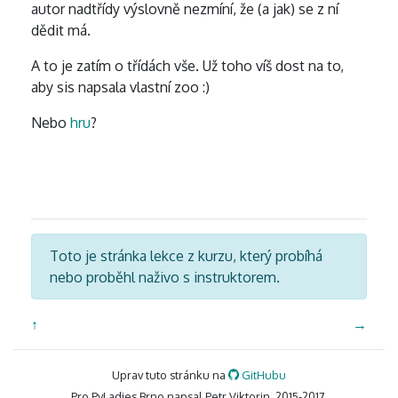
autor nadtřídy výslovně nezmíní, že (a jak) se z ní
dědit má.
A to je zatím o třídách vše. Už toho víš dost na to,
aby sis napsala vlastní zoo :)
Nebo
hru
?
Toto je stránka lekce z kurzu, který probíhá
nebo proběhl naživo s instruktorem.
↑
→
Uprav tuto stránku na
GitHubu
Pro PyLadies Brno napsal Petr Viktorin, 2015-2017.