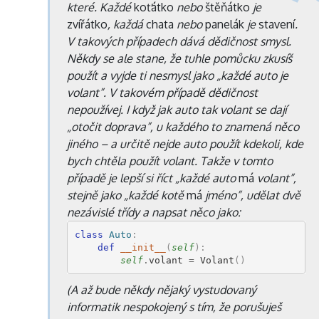
které. Každé
koťátko
nebo
štěňátko
je
zvířátko
, každá
chata
nebo
panelák
je
stavení
.
V takových případech dává dědičnost smysl.
Někdy se ale stane, že tuhle pomůcku zkusíš
použít a vyjde ti nesmysl jako „každé auto je
volant”. V takovém případě dědičnost
nepoužívej. I když jak auto tak volant se dají
„otočit doprava”, u každého to znamená něco
jiného – a určitě nejde auto použít kdekoli, kde
bych chtěla použít volant. Takže v tomto
případě je lepší si říct „každé auto
má
volant”,
stejně jako „každé kotě
má
jméno”, udělat dvě
nezávislé třídy a napsat něco jako:
class
Auto
:
def
__init__
(
self
):
self
.
volant
=
Volant
()
(A až bude někdy nějaký vystudovaný
informatik nespokojený s tím, že porušuješ