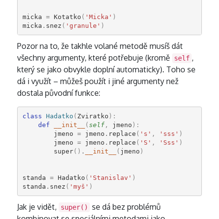
micka
=
Kotatko
(
'Micka'
)
micka
.
snez
(
'granule'
)
Pozor na to, že takhle volané metodě musíš dát
všechny argumenty, které potřebuje (kromě
,
self
který se jako obvykle doplní automaticky). Toho se
dá i využít – můžeš použít i jiné argumenty než
dostala původní funkce:
class
Hadatko
(
Zviratko
):
def
__init__
(
self
,
jmeno
):
jmeno
=
jmeno
.
replace
(
's'
,
'sss'
)
jmeno
=
jmeno
.
replace
(
'S'
,
'Sss'
)
super
()
.
__init__
(
jmeno
)
standa
=
Hadatko
(
'Stanislav'
)
standa
.
snez
(
'myš'
)
Jak je vidět,
se dá bez problémů
super()
kombinovat se speciálními metodami jako