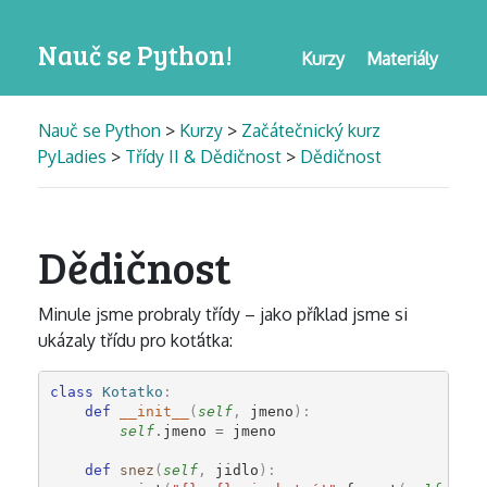
Nauč se Python!
Kurzy
Materiály
Nauč se Python
>
Kurzy
>
Začátečnický kurz
PyLadies
>
Třídy II & Dědičnost
>
Dědičnost
Dědičnost
Minule jsme probraly třídy – jako příklad jsme si
ukázaly třídu pro koťátka:
class
Kotatko
:
def
__init__
(
self
,
jmeno
):
self
.
jmeno
=
jmeno
def
snez
(
self
,
jidlo
):