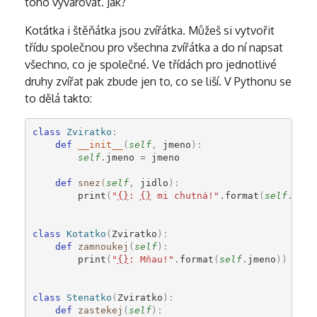
toho vyvarovat. Jak?
Koťátka i štěňátka jsou zvířátka. Můžeš si vytvořit
třídu společnou pro všechna zvířátka a do ní napsat
všechno, co je společné. Ve třídách pro jednotlivé
druhy zvířat pak zbude jen to, co se liší. V Pythonu se
to dělá takto:
class
Zviratko
:
def
__init__
(
self
,
jmeno
):
self
.
jmeno
=
jmeno
def
snez
(
self
,
jidlo
):
print
(
"
{}
: 
{}
 mi chutná!"
.
format
(
self
.
jmen
class
Kotatko
(
Zviratko
):
def
zamnoukej
(
self
):
print
(
"
{}
: Mňau!"
.
format
(
self
.
jmeno
))
class
Stenatko
(
Zviratko
):
def
zastekej
(
self
):