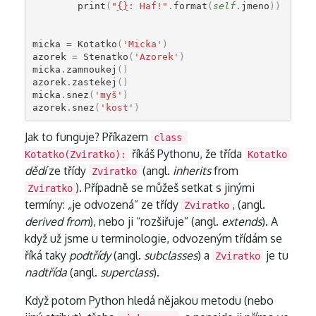
print
(
"
{}
: Haf!"
.
format
(
self
.
jmeno
))
micka
=
Kotatko
(
'Micka'
)
azorek
=
Stenatko
(
'Azorek'
)
micka
.
zamnoukej
()
azorek
.
zastekej
()
micka
.
snez
(
'myš'
)
azorek
.
snez
(
'kost'
)
Jak to funguje? Příkazem
class 
říkáš Pythonu, že třída
Kotatko(Zviratko):
Kotatko
dědí
ze třídy
(angl.
inherits
from
Zviratko
). Případně se můžeš setkat s jinými
Zviratko
termíny: „je odvozená” ze třídy
, (angl.
Zviratko
derived from
), nebo ji “rozšiřuje” (angl.
extends
). A
když už jsme u terminologie, odvozeným třídám se
říká taky
podtřídy
(angl.
subclasses
) a
je tu
Zviratko
nadtřída
(angl.
superclass
).
Když potom Python hledá nějakou metodu (nebo