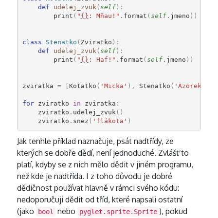
def
udelej_zvuk
(
self
):
print
(
"
{}
: Mňau!"
.
format
(
self
.
jmeno
))
class
Stenatko
(
Zviratko
):
def
udelej_zvuk
(
self
):
print
(
"
{}
: Haf!"
.
format
(
self
.
jmeno
))
zviratka
=
[
Kotatko
(
'Micka'
),
Stenatko
(
'Azorek'
)]
for
zviratko
in
zviratka
:
zviratko
.
udelej_zvuk
()
zviratko
.
snez
(
'flákota'
)
Jak tenhle příklad naznačuje, psát nadtřídy, ze
kterých se dobře dědí, není jednoduché. Zvlášť to
platí, kdyby se z nich mělo dědit v jiném programu,
než kde je nadtřída. I z toho důvodu je dobré
dědičnost používat hlavně v rámci svého kódu:
nedoporučuji dědit od tříd, které napsali ostatní
(jako
nebo
), pokud
bool
pyglet.sprite.Sprite