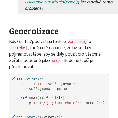
Liskovové substituční princip
, jde o právě tento
problém.)
Generalizace
Když se teď podíváš na funkce
a
zamnoukej
, možná tě napadne, že by se daly
zastekej
pojmenovat lépe, aby se daly použít pro všechna
zvířata, podobně jako
. Bude nejlepší je
snez
přejmenovat:
class
Zviratko
:
def
__init__
(
self
,
jmeno
):
self
.
jmeno
=
jmeno
def
snez
(
self
,
jidlo
):
print
(
"
{}
: 
{}
 mi chutná!"
.
format
(
self
.
jmen
class
Kotatko
(
Zviratko
):