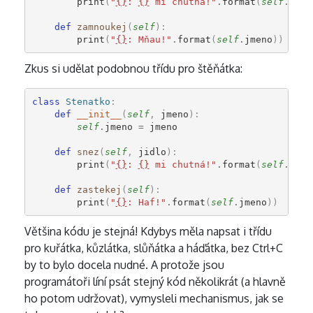
print
(
"
{}
: 
{}
 mi chutná!"
.
format
(
self
.
jmen
def
zamnoukej
(
self
):
print
(
"
{}
: Mňau!"
.
format
(
self
.
jmeno
))
Zkus si udělat podobnou třídu pro štěňátka:
class
Stenatko
:
def
__init__
(
self
,
jmeno
):
self
.
jmeno
=
jmeno
def
snez
(
self
,
jidlo
):
print
(
"
{}
: 
{}
 mi chutná!"
.
format
(
self
.
jmen
def
zastekej
(
self
):
print
(
"
{}
: Haf!"
.
format
(
self
.
jmeno
))
Většina kódu je stejná! Kdybys měla napsat i třídu
pro kuřátka, kůzlátka, slůňátka a háďátka, bez Ctrl+C
by to bylo docela nudné. A protože jsou
programátoři líní psát stejný kód několikrát (a hlavně
ho potom udržovat), vymysleli mechanismus, jak se