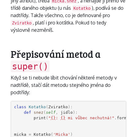
jiný atribut), třeba
, a nenajde ji přímo ve
micka.snez
třídě daného objektu (u nás
), podívá se do
Kotatko
nadtřídy. Takže všechno, co je definované pro
, platí i pro koťátka. Pokud to tedy
Zviratko
výslovně nezměníš.
Přepisování metod a
super()
Když se ti nebude líbit chování některé metody v
nadtřídě, stačí dát metodu stejného jména do
podtřídy:
class
Kotatko
(
Zviratko
):
def
snez
(
self
,
jidlo
):
print
(
"
{}
: 
{}
 mi vůbec nechutná!"
.
format
(
s
micka
=
Kotatko
(
'Micka'
)