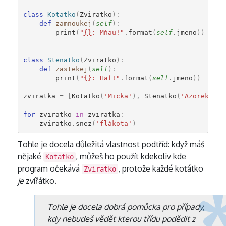
class
Kotatko
(
Zviratko
):
def
zamnoukej
(
self
):
print
(
"
{}
: Mňau!"
.
format
(
self
.
jmeno
))
class
Stenatko
(
Zviratko
):
def
zastekej
(
self
):
print
(
"
{}
: Haf!"
.
format
(
self
.
jmeno
))
zviratka
=
[
Kotatko
(
'Micka'
),
Stenatko
(
'Azorek'
)]
for
zviratko
in
zviratka
:
zviratko
.
snez
(
'flákota'
)
Tohle je docela důležitá vlastnost podtříd: když máš
nějaké
, můžeš ho použít kdekoliv kde
Kotatko
program očekává
, protože každé koťátko
Zviratko
je
zvířátko.
Tohle je docela dobrá pomůcka pro případy,
kdy nebudeš vědět kterou třídu podědit z