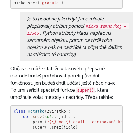
micka
.
snez
(
'granule'
)
Je to podobné jako když jsme minule
přepisovaly atribut pomocí
micka.zamnoukej = 
. Python atributy hledá napřed na
12345
samotném objektu, potom na třídě toho
objektu a pak na nadtřídě (a případně dalších
nadtřídách té nadtřídy).
Občas se může stát, že v takovéto přepsané
metodě budeš potřebovat použít původní
funkčnost, jen budeš chtít udělat ještě něco navíc.
To umí zařídit speciální funkce
, která
super()
umožňuje volat metody z nadtřídy. Třeba takhle:
class
Kotatko
(
Zviratko
):
def
snez
(
self
,
jidlo
):
print
(
"(
{}
 na 
{}
 chvíli fascinovaně kouká)
super
()
.
snez
(
jidlo
)