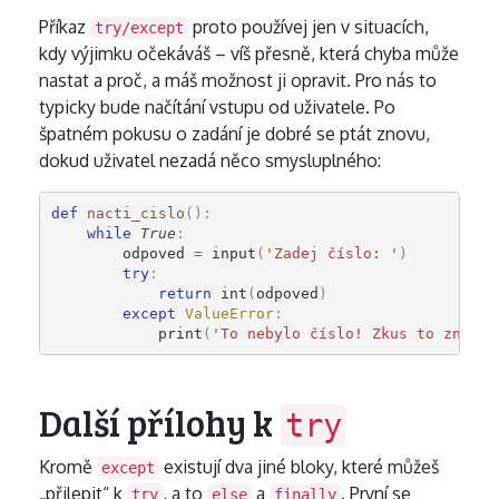
Příkaz
proto používej jen v situacích,
try/except
kdy výjimku očekáváš – víš přesně, která chyba může
nastat a proč, a máš možnost ji opravit. Pro nás to
typicky bude načítání vstupu od uživatele. Po
špatném pokusu o zadání je dobré se ptát znovu,
dokud uživatel nezadá něco smysluplného:
def
nacti_cislo
():
while
True
:
odpoved
=
input
(
'Zadej číslo: '
)
try
:
return
int
(
odpoved
)
except
ValueError
:
print
(
'To nebylo číslo! Zkus to znovu.
Další přílohy k
try
Kromě
existují dva jiné bloky, které můžeš
except
„přilepit“ k
, a to
a
. První se
try
else
finally