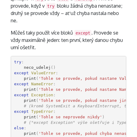
provede, když v
bloku žádná chyba nenastane;
try
druhý se provede vždy – ať už chyba nastala nebo
ne.
Můžeš taky použít více bloků
. Provede se
except
vždy maximálně jeden: ten první, který danou chybu
umí ošetřit.
try
:
neco_udelej
()
except
ValueError
:
print
(
'Tohle se provede, pokud nastane ValueEr
except
NameError
:
print
(
'Tohle se provede, pokud nastane NameErr
except
Exception
:
print
(
'Tohle se provede, pokud nastane jiná ch
# (kromě SystemExit a KeyboardInterrupt, ty ch
except
TypeError
:
print
(
'Tohle se neprovede nikdy'
)
# ("except Exception" výše ošetřuje i TypeErro
else
:
print
(
'Tohle se provede, pokud chyba nenastane