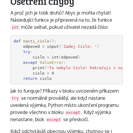
Ošetření chyby
A proč jich je tolik druhů? Abys je mohla chytat!
Následující funkce je připravená na to, že funkce
může selhat, pokud uživatel nezadá číslo:
int
def
nacti_cislo
():
odpoved
=
input
(
'Zadej číslo: '
)
try
:
cislo
=
int
(
odpoved
)
except
ValueError
:
print
(
'To nebylo číslo! Pokračuji s nulou.
cislo
=
0
return
cislo
Jak to funguje? Příkazy v bloku uvozeném příkazem
se normálně provádějí, ale když nastane
try
uvedená výjimka, Python místo ukončení programu
provede všechno v bloku
. Když výjimka
except
nenastane, blok
se přeskočí.
except
Když odchytáváš obecnou výjimku, chytnou se i