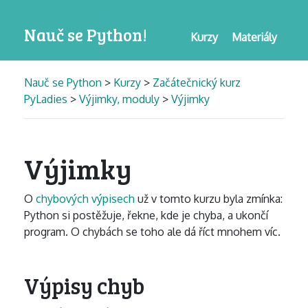
Nauč se Python!
Kurzy
Materiály
Nauč se Python
>
Kurzy
>
Začátečnický kurz
PyLadies
>
Výjimky, moduly
>
Výjimky
Výjimky
O
chybových výpisech
už v tomto kurzu byla zmínka:
Python si postěžuje, řekne, kde je chyba, a ukončí
program. O chybách se toho ale dá říct mnohem víc.
Výpisy chyb