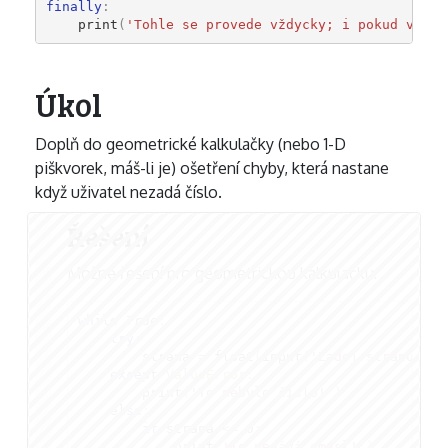
finally
:
print
(
'Tohle se provede vždycky; i pokud v `tr
Úkol
Doplň do geometrické kalkulačky (nebo 1-D
piškvorek, máš-li je) ošetření chyby, která nastane
když uživatel nezadá číslo.
Řešení
Možné řešení pro geometrickou kalkulačku:
while
True
:
try
:
strana
=
float
(
input
(
'Zadej stranu čtv
except
ValueError
:
print
(
'To nebylo číslo!'
)
else
:
if
strana
<=
0
:
print
(
'To nedává smysl!'
)