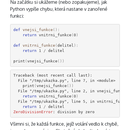
Na začátku si ukážeme (nebo zopakujeme), jak
Python vypíše chybu, která nastane v zanořené
funkci:
def
vnejsi_funkce
():
return
vnitrni_funkce
(
0
)
def
vnitrni_funkce
(
delitel
):
return
1
/
delitel
print
(
vnejsi_funkce
())
Traceback (most recent call last):          
  File 
"/tmp/ukazka.py"
, line 
7
, in 
<module>
print
(
vnejsi_funkce
())
  File 
"/tmp/ukazka.py"
, line 
2
, in 
vnejsi_funkce
return
vnitrni_funkce
(
0
)
  File 
"/tmp/ukazka.py"
, line 
5
, in 
vnitrni_funkce
return
1
/
delitel
ZeroDivisionError
: 
division by zero
Všimni si, že každá funkce, jejíž volání vedlo k chybě,