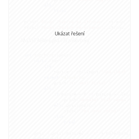
else
:
break
print
(
'Obvod čtverce se stranou'
,
strana
,
'je'
print
(
'Obsah čtverce se stranou'
,
strana
,
'je'
Ukázat řešení
Možné řešení pro 1-D piškvorky:
def
tah_hrace
(
pole
):
while
True
:
try
:
pozice
=
int
(
input
(
'Kam chceš hrát
except
ValueError
:
print
(
'To není číslo!'
)
else
:
if
pozice
<
0
or
pozice
>=
len
(
pol
print
(
'Nemůžeš hrát venku z po
elif
pole
[
pozice
]
!=
'-'
:
print
(
'Tam není volno!'
)
else
:
break
pole
=
pole
[:
pozice
]
+
'o'
+
pole
[
pozice
+
return
pole