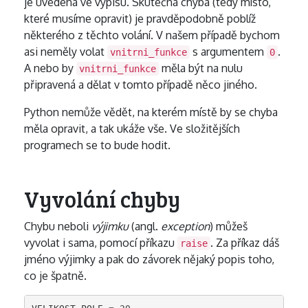
je uvedena ve výpisu. Skutečná chyba (tedy místo,
které musíme opravit) je pravděpodobně poblíž
některého z těchto volání. V našem případě bychom
asi neměly volat
s argumentem
.
vnitrni_funkce
0
A nebo by
měla být na nulu
vnitrni_funkce
připravená a dělat v tomto případě něco jiného.
Python nemůže vědět, na kterém místě by se chyba
měla opravit, a tak ukáže vše. Ve složitějších
programech se to bude hodit.
Vyvolání chyby
Chybu neboli
výjimku
(angl.
exception
) můžeš
vyvolat i sama, pomocí příkazu
. Za příkaz dáš
raise
jméno výjimky a pak do závorek nějaký popis toho,
co je špatně.