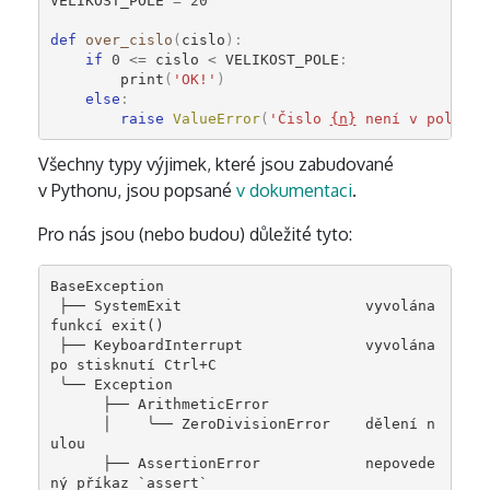
VELIKOST_POLE
=
20
def
over_cislo
(
cislo
):
if
0
<=
cislo
<
VELIKOST_POLE
:
print
(
'OK!'
)
else
:
raise
ValueError
(
'Čislo 
{n}
 není v poli!'
.
Všechny typy výjimek, které jsou zabudované
v Pythonu, jsou popsané
v dokumentaci
.
Pro nás jsou (nebo budou) důležité tyto:
BaseException

 ├── SystemExit                     vyvolána 
funkcí exit()

 ├── KeyboardInterrupt              vyvolána 
po stisknutí Ctrl+C

 ╰── Exception

      ├── ArithmeticError

      │    ╰── ZeroDivisionError    dělení n
ulou

      ├── AssertionError            nepovede
ný příkaz `assert`
