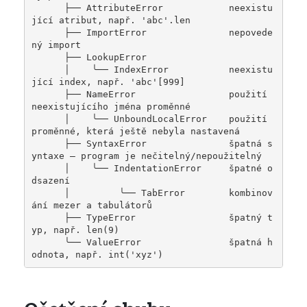
      ├── AttributeError            neexistu
jící atribut, např. 'abc'.len

      ├── ImportError               nepovede
ný import

      ├── LookupError

      │    ╰── IndexError           neexistu
jící index, např. 'abc'[999]

      ├── NameError                 použití 
neexistujícího jména proměnné

      │    ╰── UnboundLocalError    použití 
proměnné, která ještě nebyla nastavená

      ├── SyntaxError               špatná s
yntaxe – program je nečitelný/nepoužitelný

      │    ╰── IndentationError     špatné o
dsazení

      │         ╰── TabError        kombinov
ání mezer a tabulátorů

      ├── TypeError                 špatný t
yp, např. len(9)

      ╰── ValueError                špatná h
odnota, např. int('xyz')