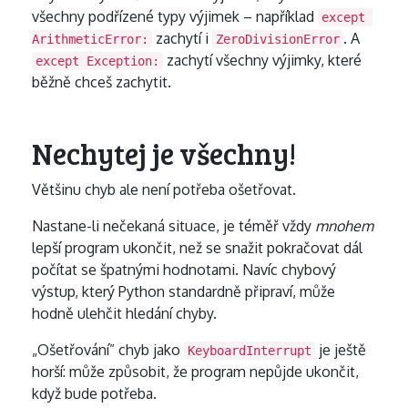
všechny podřízené typy výjimek – například
except 
zachytí i
. A
ArithmeticError:
ZeroDivisionError
zachytí všechny výjimky, které
except Exception:
běžně chceš zachytit.
Nechytej je všechny!
Většinu chyb ale není potřeba ošetřovat.
Nastane-li nečekaná situace, je téměř vždy
mnohem
lepší program ukončit, než se snažit pokračovat dál
počítat se špatnými hodnotami. Navíc chybový
výstup, který Python standardně připraví, může
hodně ulehčit hledání chyby.
„Ošetřování” chyb jako
je ještě
KeyboardInterrupt
horší: může způsobit, že program nepůjde ukončit,
když bude potřeba.