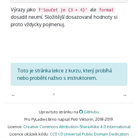
Výrazy jako
ale
f'Součet je {3 + 4}'
format
dosadit neumí. Složitější dosazované hodnoty si
proto vždycky pojmenuj.
Toto je stránka lekce z kurzu, který probíhá
nebo proběhl naživo s instruktorem.
←
↑
→
Uprav tuto stránku na
GitHubu
Pro PyLadies Brno napsal Petr Viktorin, 2018-2019.
Licence:
Creative Commons Attribution-ShareAlike 4.0 International
Licence ukázek kódu:
CC0 1.0 Universal Public Domain Dedication