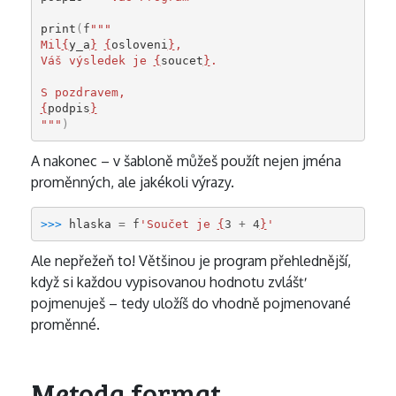
print
(
f
"""
Mil
{
y_a
}
{
osloveni
}
,
Váš výsledek je 
{
soucet
}
.
S pozdravem,
{
podpis
}
"""
)
A nakonec – v šabloně můžeš použít nejen jména
proměnných, ale jakékoli výrazy.
>>> 
hlaska
=
f
'Součet je 
{
3
+
4
}
'
Ale nepřežeň to! Většinou je program přehlednější,
když si každou vypisovanou hodnotu zvlášť
pojmenuješ – tedy uložíš do vhodně pojmenované
proměnné.
Metoda format