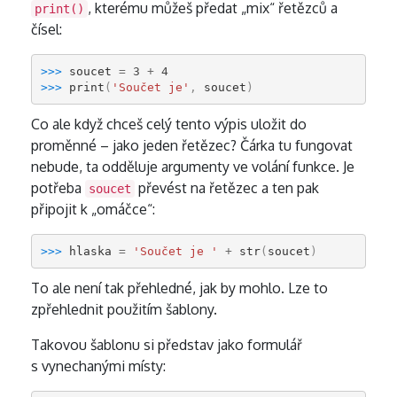
, kterému můžeš předat „mix“ řetězců a
print()
čísel:
>>> 
soucet
=
3
+
4
>>> 
print
(
'Součet je'
,
soucet
)
Co ale když chceš celý tento výpis uložit do
proměnné – jako jeden řetězec? Čárka tu fungovat
nebude, ta odděluje argumenty ve volání funkce. Je
potřeba
převést na řetězec a ten pak
soucet
připojit k „omáčce“:
>>> 
hlaska
=
'Součet je '
+
str
(
soucet
)
To ale není tak přehledné, jak by mohlo. Lze to
zpřehlednit použitím šablony.
Takovou šablonu si představ jako formulář
s vynechanými místy: