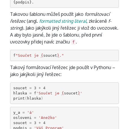
Takovou šablonu můžeš použít jako
formátovací
řetězec
(angl.
formatted string literal
, zkráceně
f-
string
). Jako jakýkoli jiný řetězec ji vlož do uvozovek.
A aby bylo jasné, že jde o šablonu, před první
uvozovky přidej navíc značku
.
f
f
"Součet je 
{
soucet
}
."
Takový formátovací řetězec jde použít v Pythonu –
jako jakýkoli jiný řetězec:
soucet
=
3
+
4
hlaska
=
f
'Součet je 
{
soucet
}
'
print
(
hlaska
)
y_a
=
'á'
osloveni
=
'Anežko'
soucet
=
3
+
4
podpis
=
'Váš Program'