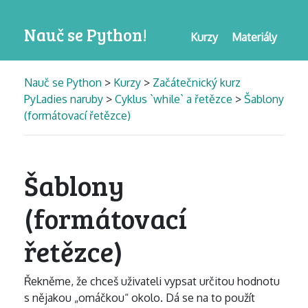
Nauč se Python!
Kurzy
Materiály
Nauč se Python
>
Kurzy
>
Začátečnický kurz
PyLadies naruby
>
Cyklus `while` a řetězce
>
Šablony
(formátovací řetězce)
Šablony
(formátovací
řetězce)
Řekněme, že chceš uživateli vypsat určitou hodnotu
s nějakou „omáčkou“ okolo. Dá se na to použít