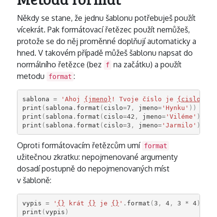
Někdy se stane, že jednu šablonu potřebuješ použít
vícekrát. Pak formátovací řetězec použít nemůžeš,
protože se do něj proměnné doplňují automaticky a
hned. V takovém případě můžeš šablonu napsat do
normálního řetězce (bez
na začátku) a použít
f
metodu
:
format
sablona
=
'Ahoj 
{jmeno}
! Tvoje číslo je 
{cislo}
.'
print
(
sablona
.
format
(
cislo
=
7
,
jmeno
=
'Hynku'
))
print
(
sablona
.
format
(
cislo
=
42
,
jmeno
=
'Viléme'
))
print
(
sablona
.
format
(
cislo
=
3
,
jmeno
=
'Jarmilo'
))
Oproti formátovacím řetězcům umí
format
užitečnou zkratku: nepojmenované argumenty
dosadí postupně do nepojmenovaných míst
v šabloně:
vypis
=
'
{}
 krát 
{}
 je 
{}
'
.
format
(
3
,
4
,
3
*
4
)
print
(
vypis
)