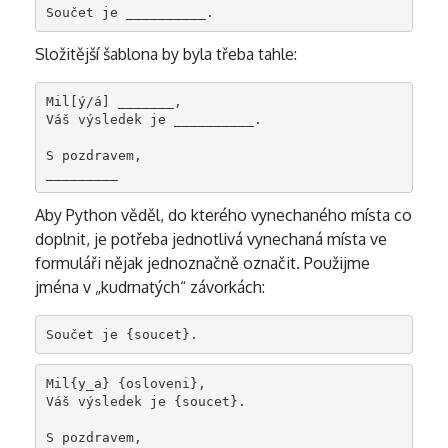
Složitější šablona by byla třeba tahle:
Mil[ý/á] _______,

Váš výsledek je __________.

S pozdravem,

Aby Python věděl, do kterého vynechaného místa co
doplnit, je potřeba jednotlivá vynechaná místa ve
formuláři nějak jednoznačně označit. Použijme
jména v „kudrnatých“ závorkách:
Mil{y_a} {osloveni},

Váš výsledek je {soucet}.

S pozdravem,
