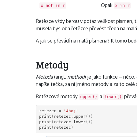
Opak
x not in r
x in r
Řetězce vždy berou v potaz velikost písmen, 
musela bys oba řetězce převést třeba na malá
A jak se převádí na malá písmena? K tomu bu
Metody
Metoda
(angl.
method
) je jako funkce – něco,
napíše tečka, za ní jméno metody a za to celé 
Řetězcové metody
a
převád
upper()
lower()
retezec
=
'Ahoj'
print
(
retezec
.
upper
())
print
(
retezec
.
lower
())
print
(
retezec
)