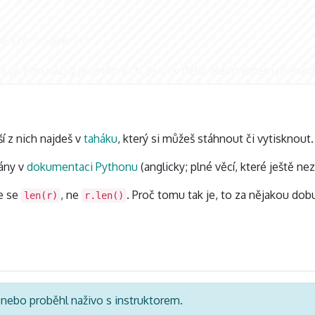
eni
[
0
])
.
upper
())
ysluplnými názvy proměnných.
Je sice delší, ale mnohem přehled
í z nich najdeš v
taháku
, který si můžeš stáhnout či vytisknout. P
ány v
dokumentaci Pythonu
(anglicky; plné věcí, které ještě nez
še se
, ne
. Proč tomu tak je, to za nějakou dob
len(r)
r.len()
á nebo proběhl naživo s instruktorem.