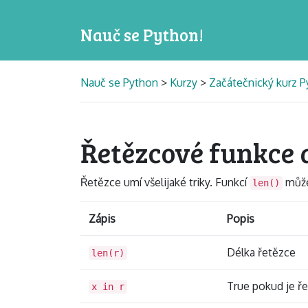
Nauč se Python!
Nauč se Python
>
Kurzy
>
Začátečnický kurz Py
Řetězcové funkce
Řetězce umí všelijaké triky. Funkcí
můžeš
len()
Zápis
Popis
Délka řetězce
len(r)
True pokud je ř
x in r