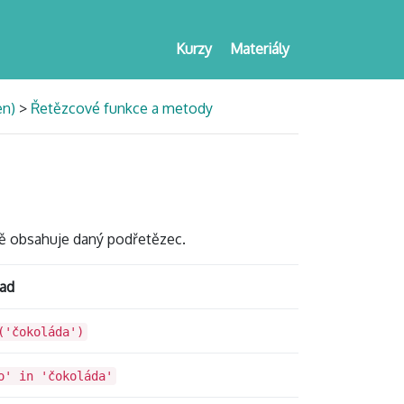
Kurzy
Materiály
en)
>
Řetězcové funkce a metody
bě obsahuje daný podřetězec.
lad
('čokoláda')
o' in 'čokoláda'