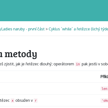
Ladies naruby - první část
>
Cyklus `while` a řetězce (lichý týd
 a metody
 zjistit, jak je řetězec dlouhý; operátorem
pak jestli v so
in
Přík
len
etězec
obsažen v
x
r
'ok