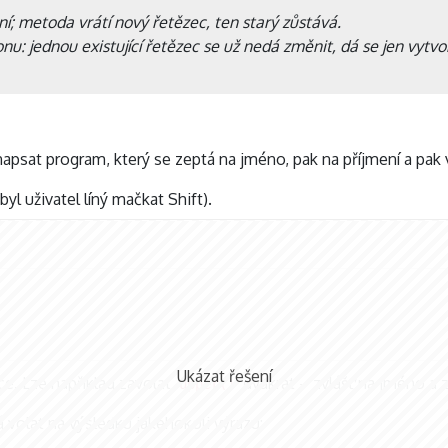
í; metoda vrátí nový řetězec, ten starý zůstává.
nu: jednou existující řetězec se už nedá změnit, dá se jen vytvo
napsat program, který se zeptá na jméno, pak na příjmení a pak 
yl uživatel líný mačkat Shift).
Ukázat řešení
íce.
Lze například zavolat
dvakrát – zvlášť na jméno a z
upper()
 volat na výsledku jakéhokoli výrazu: