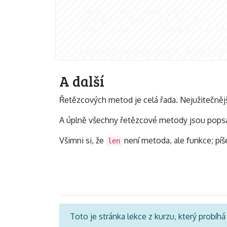
jmeno
=
input
(
'Zadej jméno: '
)
prijmeni
=
input
(
'Zadej příjmení '
)
print
(
'Iniciály:'
,
(
jmeno
[
0
]
+
prijm
Doporučuji spíš první způsob, ten se sm
A další
Řetězcových metod je celá řada. Nejužitečnějš
A úplně všechny řetězcové metody jsou pops
Všimni si, že
není metoda, ale funkce; pí
len
Toto je stránka lekce z kurzu, který probíh