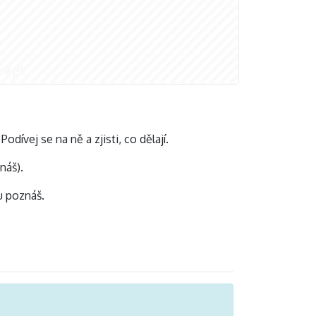
nější.
odívej se na ně a zjisti, co dělají.
náš).
u poznáš.