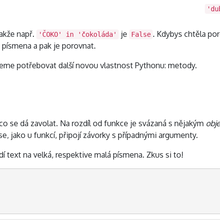
'du
takže např.
je
. Kdybys chtěla po
'ČOKO' in 'čokoláda'
False
 písmena a pak je porovnat.
deme potřebovat další novou vlastnost Pythonu: metody.
 co se dá zavolat. Na rozdíl od funkce je svázaná s nějakým
obj
se, jako u funkcí, připojí závorky s případnými argumenty.
í text na velká, respektive malá písmena. Zkus si to!