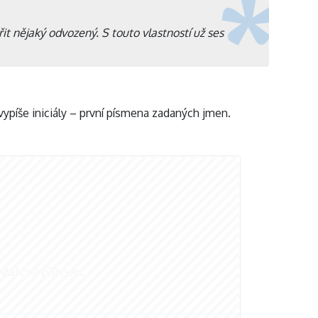
řit nějaký odvozený. S touto vlastností už ses
vypíše iniciály – první písmena zadaných jmen.
vlášť na příjmení.