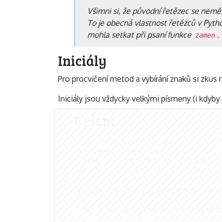
Všimni si, že původní řetězec se neměn
To je obecná vlastnost řetězců v Pytho
mohla setkat při psaní funkce
.
zamen
Iniciály
Pro procvičení metod a vybírání znaků si zkus 
Iniciály jsou vždycky velkými písmeny (i kdyby b
Řešení
jmeno
=
input
(
'Zadej jméno: '
)
prijmeni
=
input
(
'Zadej příjmení '
)
inicialy
=
jmeno
[
0
]
+
prijmeni
[
0
]
print
(
'Iniciály:'
,
inicialy
.
upper
())
Způsobů, jak takový program napsat, je v
Nebo to jde zapsat i takto –
metoda se dá