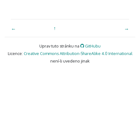
←
↑
→
Uprav tuto stránku na
GitHubu
Licence:
Creative Commons Attribution-ShareAlike 4.0 International
není-li uvedeno jinak