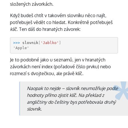
složených závorkách.
Když budeš chtít v takovém slovníku něco najít,
potřebuješ vědět co hledat. Konkrétně potřebuješ
klíč
. Ten dáš do hranatých závorek:
>>> 
slovnik
[
'Jablko'
]
'Apple'
Je to podobné jako u seznamů, jen v hranatých
závorkách není index (pořadové číslo prvku) nebo
rozmezí s dvojtečkou, ale právě klíč.
Naopak to nejde – slovník neumožňuje podle
hodnoty přímo zjistit klíč. Na překlad z
angličtiny do češtiny bys potřebovala druhý
slovník.