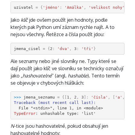
uzivatel
=
{
'jméno'
:
'Amálka'
,
'velikost nohy'
:
36
Jako
klíč
jde ovšem použít jen hodnoty, podle
kterých pak Python umí záznam rychle najít. A to
nejsou všechny. Řetězce a čísla použít jdou:
jmena_cisel
=
{
2
:
'dva'
,
3
:
'tři'
}
Ale seznamy nebo jiné slovníky ne. Typy které se
dají použít jako klíč ve slovníku se technicky označují
jako „
hashovatelné
“ (angl.
hashable
). Tento termín
se objevuje v chybových hláškách:
>>> 
jmena_seznamu
=
{[
1
,
2
,
3
]:
'čísla'
,
[
'a'
,
'b'
Traceback (most recent call last):
  File 
"<stdin>"
, line 
1
, in 
<module>
TypeError
: 
unhashable type: 'list'
N
-tice jsou hashovatelné, pokud obsahují jen
hashovatelné hodnoty: