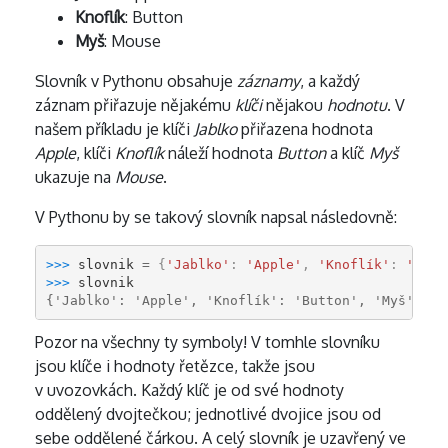
Knoflík
: Button
Myš
: Mouse
Slovník v Pythonu obsahuje
záznamy
, a každý
záznam přiřazuje nějakému
klíči
nějakou
hodnotu
. V
našem příkladu je klíči
Jablko
přiřazena hodnota
Apple
, klíči
Knoflík
náleží hodnota
Button
a klíč
Myš
ukazuje na
Mouse
.
V Pythonu by se takový slovník napsal následovně:
>>> 
slovnik
=
{
'Jablko'
:
'Apple'
,
'Knoflík'
:
'Butt
>>> 
slovnik
{'Jablko': 'Apple', 'Knoflík': 'Button', 'Myš': 'M
Pozor na všechny ty symboly! V tomhle slovníku
jsou klíče i hodnoty řetězce, takže jsou
v uvozovkách. Každý klíč je od své hodnoty
oddělený dvojtečkou; jednotlivé dvojice jsou od
sebe oddělené čárkou. A celý slovník je uzavřený ve