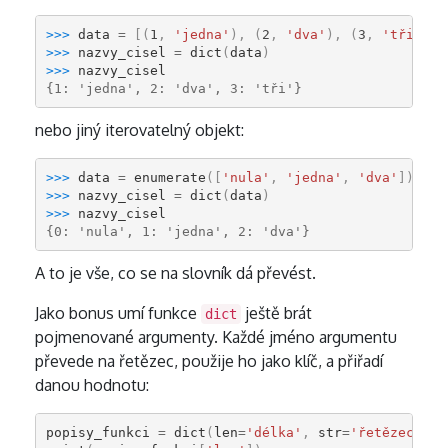
>>> 
data
=
[(
1
,
'jedna'
),
(
2
,
'dva'
),
(
3
,
'tři'
)]
>>> 
nazvy_cisel
=
dict
(
data
)
>>> 
nazvy_cisel
{1: 'jedna', 2: 'dva', 3: 'tři'}
nebo jiný iterovatelný objekt:
>>> 
data
=
enumerate
([
'nula'
,
'jedna'
,
'dva'
])
>>> 
nazvy_cisel
=
dict
(
data
)
>>> 
nazvy_cisel
{0: 'nula', 1: 'jedna', 2: 'dva'}
A to je vše, co se na slovník dá převést.
Jako bonus umí funkce
ještě brát
dict
pojmenované argumenty. Každé jméno argumentu
převede na řetězec, použije ho jako klíč, a přiřadí
danou hodnotu:
popisy_funkci
=
dict
(
len
=
'délka'
,
str
=
'řetězec'
,
d