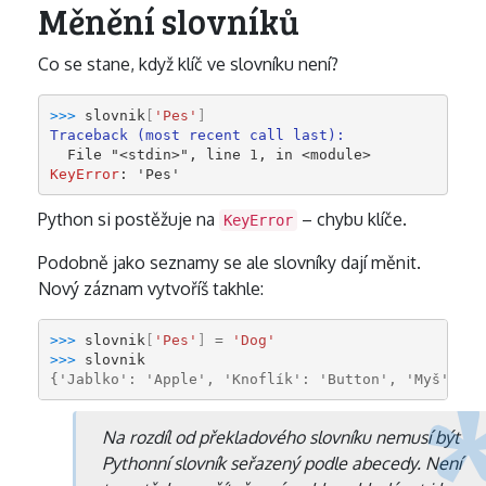
Měnění slovníků
Co se stane, když klíč ve slovníku není?
>>> 
slovnik
[
'Pes'
]
Traceback (most recent call last):
  File 
"<stdin>"
, line 
1
, in 
<module>
KeyError
: 
'Pes'
Python si postěžuje na
– chybu klíče.
KeyError
Podobně jako seznamy se ale slovníky dají měnit.
Nový záznam vytvoříš takhle:
>>> 
slovnik
[
'Pes'
]
=
'Dog'
>>> 
slovnik
{'Jablko': 'Apple', 'Knoflík': 'Button', 'Myš': 'M
Na rozdíl od překladového slovníku nemusí být
Pythonní slovník seřazený podle abecedy. Není