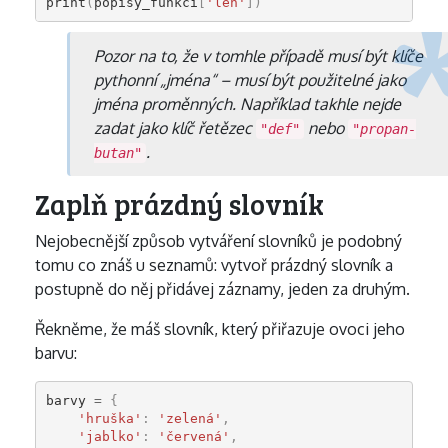
print
(
popisy_funkci
[
'len'
])
Pozor na to, že v tomhle případě musí být klíče
pythonní „jména“ – musí být použitelné jako
jména proměnných. Například takhle nejde
zadat jako klíč řetězec
nebo
"def"
"propan-
.
butan"
Zaplň prázdný slovník
Nejobecnější způsob vytváření slovníků je podobný
tomu co znáš u seznamů: vytvoř prázdný slovník a
postupně do něj přidávej záznamy, jeden za druhým.
Řekněme, že máš slovník, který přiřazuje ovoci jeho
barvu:
barvy
=
{
'hruška'
:
'zelená'
,
'jablko'
:
'červená'
,