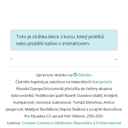
Toto je stránka lekce z kurzu, který probíhá
nebo proběhl naživo s instruktorem.
↑
→
Uprav tuto stránku na
GitHubu
Část této kapitoly je založena na materiálech
DjangoGirls
.
Původní DjangoGirls tutoriál přeložila do češtiny skupina
dobrovolníků. Poděkování patří hlavně: Davidovi (dakf), Kristýně
Kumpánové, Veronice Gabrielové, Tomáši Ehrlichovi, Aničce
Jaegerové, Matějovi Stuchlíkovi, Filipovi Sivákovi a Juraji M. Bezručkovi.
Pro PyLadies CZ upravil Petr Viktorin, 2015-2021.
Licence:
Creative Commons Attribution-ShareAlike 4.0 International