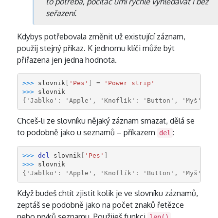
to potřeba, počítač umí rychle vyhledávat i bez
seřazení.
Kdybys potřebovala změnit už existující záznam,
použij stejný příkaz. K jednomu klíči může být
přiřazena jen jedna hodnota.
>>> 
slovnik
[
'Pes'
]
=
'Power strip'
>>> 
slovnik
{'Jablko': 'Apple', 'Knoflík': 'Button', 'Myš': 'M
Chceš-li ze slovníku nějaký záznam smazat, dělá se
to podobně jako u seznamů – příkazem
:
del
>>> 
del
slovnik
[
'Pes'
]
>>> 
slovnik
{'Jablko': 'Apple', 'Knoflík': 'Button', 'Myš': 'M
Když budeš chtít zjistit kolik je ve slovníku záznamů,
zeptáš se podobně jako na počet znaků řetězce
nebo prvků seznamu. Použiješ funkci
.
len()