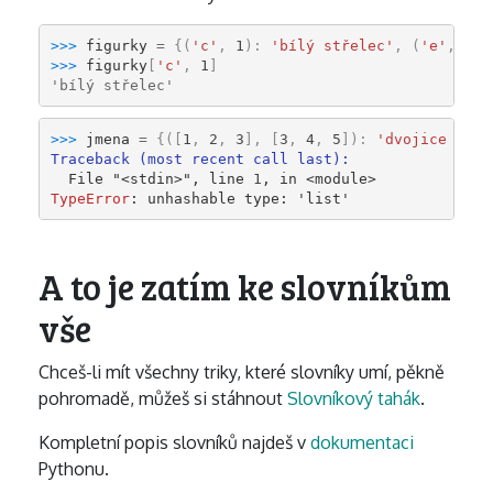
>>> 
figurky
=
{(
'c'
,
1
):
'bílý střelec'
,
(
'e'
,
8
):
>>> 
figurky
[
'c'
,
1
]
'bílý střelec'
>>> 
jmena
=
{([
1
,
2
,
3
],
[
3
,
4
,
5
]):
'dvojice sezn
Traceback (most recent call last):
  File 
"<stdin>"
, line 
1
, in 
<module>
TypeError
: 
unhashable type: 'list'
A to je zatím ke slovníkům
vše
Chceš-li mít všechny triky, které slovníky umí, pěkně
pohromadě, můžeš si stáhnout
Slovníkový tahák
.
Kompletní popis slovníků najdeš v
dokumentaci
Pythonu.