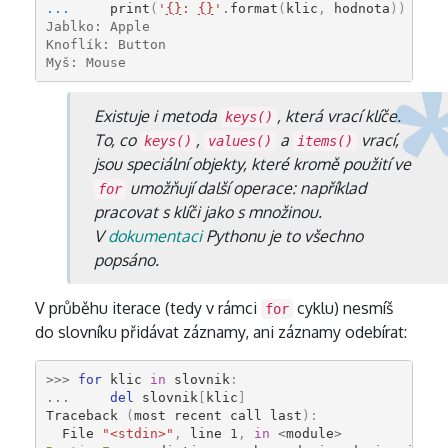
... 
print
(
'
{}
: 
{}
'
.
format
(
klic
,
hodnota
))
Jablko: Apple
Knoflík: Button
Myš: Mouse
Existuje i metoda
, která vrací klíče.
keys()
To, co
,
a
vrací,
keys()
values()
items()
jsou speciální objekty, které kromě použití ve
umožňují další operace: například
for
pracovat s klíči jako s množinou.
V
dokumentaci
Pythonu je to všechno
popsáno.
V průběhu iterace (tedy v rámci
cyklu) nesmíš
for
do slovníku přidávat záznamy, ani záznamy odebírat:
>>>
for
klic
in
slovnik
:
...
del
slovnik
[
klic
]
Traceback
(
most
recent
call
last
):
File
"<stdin>"
,
line
1
,
in
<
module
>