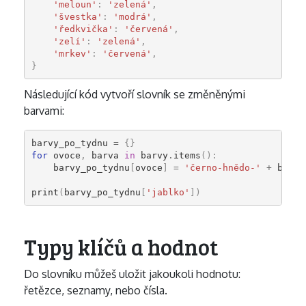
'meloun'
:
'zelená'
,
'švestka'
:
'modrá'
,
'ředkvička'
:
'červená'
,
'zelí'
:
'zelená'
,
'mrkev'
:
'červená'
,
}
Následující kód vytvoří slovník se změněnými
barvami:
barvy_po_tydnu
=
{}
for
ovoce
,
barva
in
barvy
.
items
():
barvy_po_tydnu
[
ovoce
]
=
'černo-hnědo-'
+
barva
print
(
barvy_po_tydnu
[
'jablko'
])
Typy klíčů a hodnot
Do slovníku můžeš uložit jakoukoli hodnotu:
řetězce, seznamy, nebo čísla.