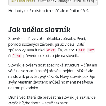
RuntimeError
:
dictionary
changed
size
during
itera
Hodnoty u už existujících klíčů ale měnit můžeš.
Jak udělat slovník
Slovník se dá vytvořit několika způsoby. První,
pomocí složených závorek, jsi už viděla. Další
způsob využívá funkci
. Ta, ve stylu
,
dict
str
int
či
, převede cokoli co jde na slovník.
list
Slovník je ovšem dost specifická struktura – čísla ani
většina seznamů na něj převést nejdou. Můžeš ale
na slovník převést
jiný slovník
. Nový slovník pak žije
svým vlastním životem; můžeš ho měnit nezávisle
na tom původním.
Druhá věc, která jde převést na slovník, je
sekvence
dvojic
klíč/hodnota – ať už seznam: