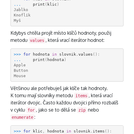
... 
print
(
klic
)
Jablko
Knoflík
Myš
Kdybys chtěla projít místo klíčů hodnoty, použij
metodu
, která vrací iterátor hodnot:
values
>>> 
for
hodnota
in
slovnik
.
values
():
... 
print
(
hodnota
)
Apple
Button
Mouse
Většinou ale potřebuješ jak klíče tak hodnoty.
K tomu mají slovníky metodu
, která vrací
items
iterátor dvojic. Často každou dvojici přímo rozbalíš
v cyklu
, jako se to dělá se
nebo
for
zip
:
enumerate
>>> 
for
klic
,
hodnota
in
slovnik
.
items
():