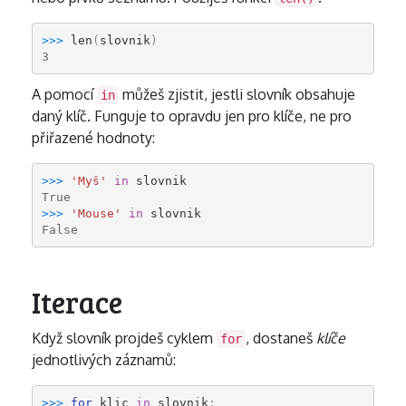
>>> 
len
(
slovnik
)
3
A pomocí
můžeš zjistit, jestli slovník obsahuje
in
daný klíč. Funguje to opravdu jen pro klíče, ne pro
přiřazené hodnoty:
>>> 
'Myš'
in
slovnik
True
>>> 
'Mouse'
in
slovnik
False
Iterace
Když slovník projdeš cyklem
, dostaneš
klíče
for
jednotlivých záznamů:
>>> 
for
klic
in
slovnik
: