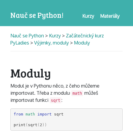
Nauč se Python!
Kurzy
Materiály
Nauč se Python
>
Kurzy
>
Začátečnický kurz
PyLadies
>
Výjimky, moduly
>
Moduly
Moduly
Modul je v Pythonu něco, z čeho můžeme
importovat. Třeba z modulu
můžeš
math
importovat funkci
:
sqrt
from
math
import
sqrt
print
(
sqrt
(
2
))