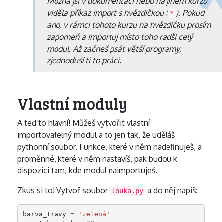
Možná jsi v dokumentaci nebo na jiném kurzu
viděla příkaz import s hvězdičkou (
). Pokud
*
ano, v rámci tohoto kurzu na hvězdičku prosím
zapomeň a importuj místo toho radši celý
modul. Až začneš psát větší programy,
zjednoduší ti to práci.
Vlastní moduly
A teď to hlavní! Můžeš vytvořit vlastní
importovatelný modul a to jen tak, že uděláš
pythonní soubor. Funkce, které v něm nadefinuješ, a
proměnné, které v něm nastavíš, pak budou k
dispozici tam, kde modul naimportuješ.
Zkus si to! Vytvoř soubor
a do něj napiš:
louka.py
barva_travy
=
'zelená'