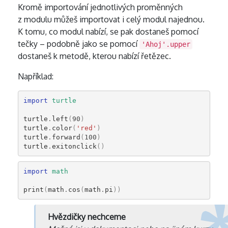
Kromě importování jednotlivých proměnných
z modulu můžeš importovat i celý modul najednou.
K tomu, co modul nabízí, se pak dostaneš pomocí
tečky – podobně jako se pomocí
'Ahoj'.upper
dostaneš k metodě, kterou nabízí řetězec.
Například:
import
turtle
turtle
.
left
(
90
)
turtle
.
color
(
'red'
)
turtle
.
forward
(
100
)
turtle
.
exitonclick
()
import
math
print
(
math
.
cos
(
math
.
pi
))
Hvězdičky nechceme