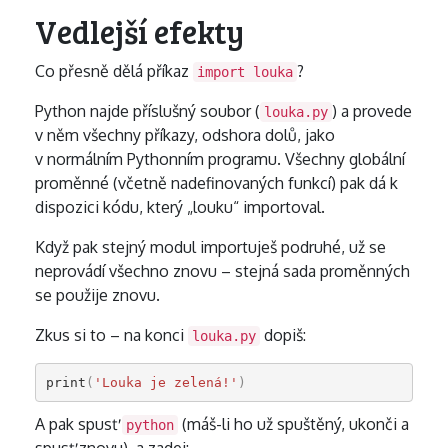
Vedlejší efekty
Co přesně dělá příkaz
?
import louka
Python najde příslušný soubor (
) a provede
louka.py
v něm všechny příkazy, odshora dolů, jako
v normálním Pythonním programu. Všechny globální
proměnné (včetně nadefinovaných funkcí) pak dá k
dispozici kódu, který „louku“ importoval.
Když pak stejný modul importuješ podruhé, už se
neprovádí všechno znovu – stejná sada proměnných
se použije znovu.
Zkus si to – na konci
dopiš:
louka.py
print
(
'Louka je zelená!'
)
A pak spusť
(máš-li ho už spuštěný, ukonči a
python