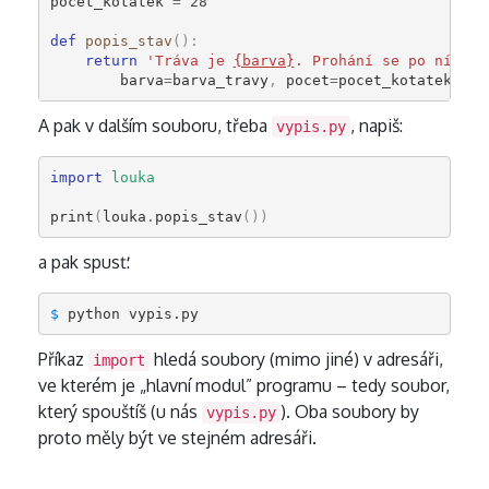
pocet_kotatek
=
28
def
popis_stav
():
return
'Tráva je 
{barva}
. Prohání se po ní 
{po
barva
=
barva_travy
,
pocet
=
pocet_kotatek
)
A pak v dalším souboru, třeba
, napiš:
vypis.py
import
louka
print
(
louka
.
popis_stav
())
a pak spusť:
$ 
Příkaz
hledá soubory (mimo jiné) v adresáři,
import
ve kterém je „hlavní modul” programu – tedy soubor,
který spouštíš (u nás
). Oba soubory by
vypis.py
proto měly být ve stejném adresáři.