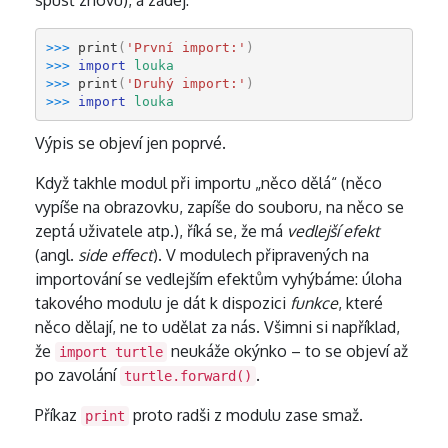
spusť znovu), a zadej:
>>> 
print
(
'První import:'
)
>>> 
import
louka
>>> 
print
(
'Druhý import:'
)
>>> 
import
louka
Výpis se objeví jen poprvé.
Když takhle modul při importu „něco dělá“ (něco
vypíše na obrazovku, zapíše do souboru, na něco se
zeptá uživatele atp.), říká se, že má
vedlejší efekt
(angl.
side effect
). V modulech připravených na
importování se vedlejším efektům vyhýbáme: úloha
takového modulu je dát k dispozici
funkce
, které
něco dělají, ne to udělat za nás. Všimni si například,
že
neukáže okýnko – to se objeví až
import turtle
po zavolání
.
turtle.forward()
Příkaz
proto radši z modulu zase smaž.
print