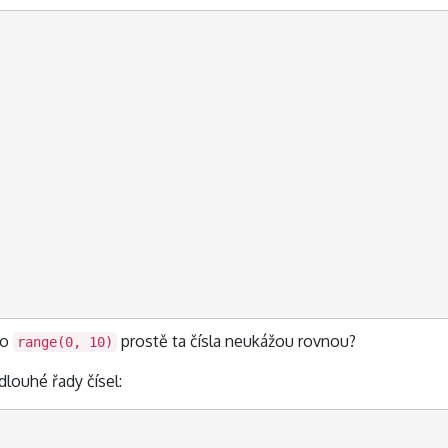
to
prostě ta čísla neukážou rovnou?
range(0, 10)
dlouhé řady čísel: