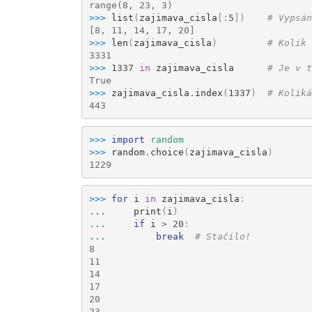
range(8, 23, 3)
>>> 
list
(
zajimava_cisla
[:
5
])
# Vypsán
[8, 11, 14, 17, 20]
>>> 
len
(
zajimava_cisla
)
# Kolik 
3331
>>> 
1337
in
zajimava_cisla
# Je v t
True
>>> 
zajimava_cisla
.
index
(
1337
)
# Koliká
443
>>> 
import
random
>>> 
random
.
choice
(
zajimava_cisla
)
1229
>>> 
for
i
in
zajimava_cisla
:
... 
print
(
i
)
... 
if
i
>
20
:
... 
break
# Stačilo!
8
11
14
17
20
23