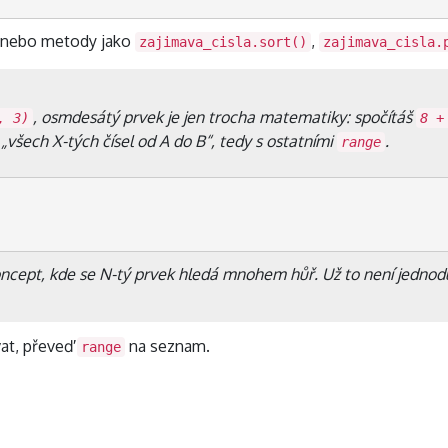
ů nebo metody jako
,
zajimava_cisla.sort()
zajimava_cisla.
, osmdesátý prvek je jen trocha matematiky: spočítáš
, 3)
8 +
 „všech
X
-tých čísel od
A
do
B
“, tedy s ostatními
.
range
oncept, kde se N-tý prvek hledá mnohem hůř. Už to není jednod
at, převeď
na seznam.
range