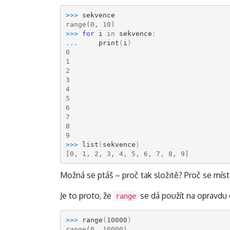
>>> 
sekvence
range(0, 10)
>>> 
for
i
in
sekvence
:
... 
print
(
i
)
0
1
2
3
4
5
6
7
8
9
>>> 
list
(
sekvence
)
[0, 1, 2, 3, 4, 5, 6, 7, 8, 9]
Možná se ptáš – proč tak složitě? Proč se mís
Je to proto, že
se dá použít na opravdu 
range
>>> 
range
(
10000
)
range(0, 10000)