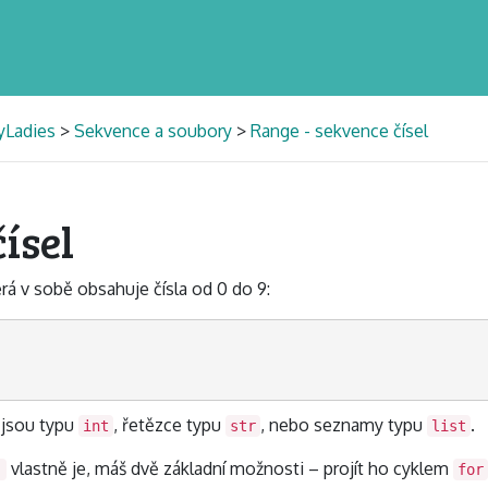
yLadies
>
Sekvence a soubory
>
Range - sekvence čísel
čísel
erá v sobě obsahuje čísla od 0 do 9:
 jsou typu
, řetězce typu
, nebo seznamy typu
.
int
str
list
vlastně je, máš dvě základní možnosti – projít ho cyklem
)
for