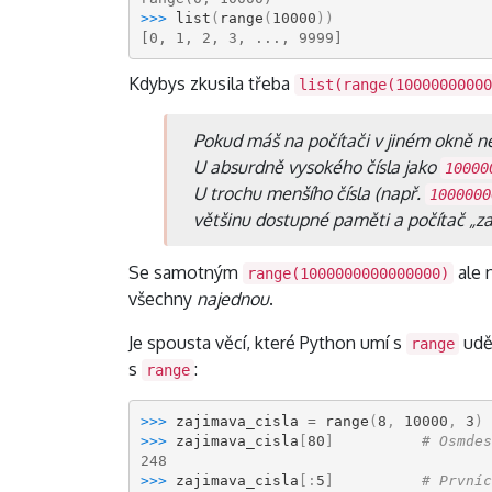
>>> 
list
(
range
(
10000
))
[0, 1, 2, 3, ..., 9999]
Kdybys zkusila třeba
list(range(10000000000
Pokud máš na počítači v jiném okně n
U absurdně vysokého čísla jako
10000
U trochu menšího čísla (např.
1000000
většinu dostupné paměti a počítač „za
Se samotným
ale 
range(1000000000000000)
všechny
najednou
.
Je spousta věcí, které Python umí s
uděl
range
s
:
range
>>> 
zajimava_cisla
=
range
(
8
,
10000
,
3
)
>>> 
zajimava_cisla
[
80
]
# Osmdes
248
>>> 
zajimava_cisla
[:
5
]
# Prvníc