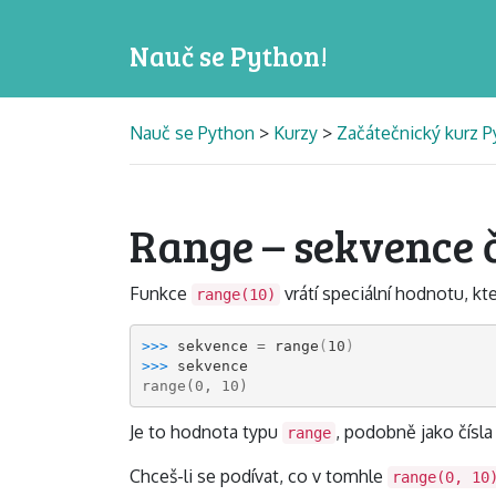
Nauč se Python!
Nauč se Python
>
Kurzy
>
Začátečnický kurz P
Range – sekvence 
Funkce
vrátí speciální hodnotu, kt
range(10)
>>> 
sekvence
=
range
(
10
)
>>> 
sekvence
range(0, 10)
Je to hodnota typu
, podobně jako čísla
range
Chceš-li se podívat, co v tomhle
range(0, 10