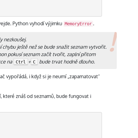
evejde. Python vyhodí výjimku
.
MemoryError
y nezkoušej.
 chybu ještě než se bude snažit seznam vytvořit.
hon pokusí seznam začít tvořit, zaplní přitom
kce na
+
bude trvat hodně dlouho.
Ctrl
C
ač vypořádá, i když si je neumí „zapamatovat“
cí, které znáš od seznamů, bude fungovat i