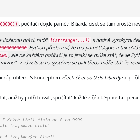
, počítači dojde paměť. Biliarda čísel se tam prostě n
00000))
euloženou práci, radši
s hodně vysokými čísl
list(range(...))
Python předem ví, že mu paměť dojde, a tak ohlásí
00000000000
, ale na každém počítači je to jinak) se může stát, že se Pyt
000
mrzne“. V závislosti na systému se pak třeba může stát že rea
není problém. S konceptem
všech čísel od 0 do biliardy
se počít
at, aniž by potřeboval „spočítat“ každé z čísel. Spousta opera
# Každé třetí číslo od 8 do 9999
áté "zajímavé číslo"
h 5 "zajímavých čísel"