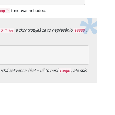
fungovat nebudou.
pop()
a zkontroluješ že to nepřesáhlo
.
 3 * 80
10000
uchá sekvence čísel – už to není
, ale spíš
range