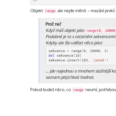
Objekt
ale nejde měnit – mazání prvk
range
Proč ne?
Když máš objekt jako
range(8, 10000
Podobně je to s ostatními sekvencemi
Kdyby ale šlo udělat něco jako:
sekvence
=
range
(
8
,
10000
,
3
)
del
sekvence
[
10
]
sekvence
.
insert
(
103
,
'ježek'
)
… jde najednou o mnohem složitější k
seznam jakýchkoli hodnot.
Pokud budeš něco, co
neumí, potřebov
range