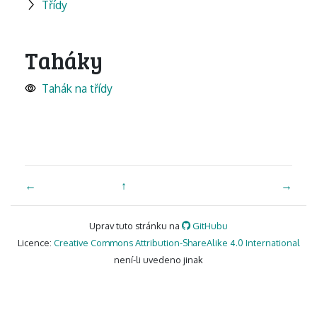
Třídy
Taháky
Tahák na třídy
←
↑
→
Uprav tuto stránku na
GitHubu
Licence:
Creative Commons Attribution-ShareAlike 4.0 International
není-li uvedeno jinak