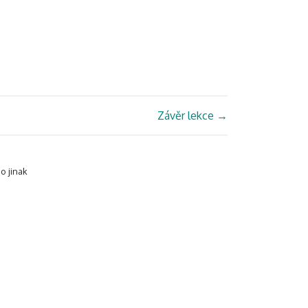
Závěr lekce
→
o jinak