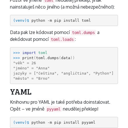
Pozor ve jméně
neudělej překlep, jinak
toml
nainstaluješ něco jiného (a možná nebezpečného!):
(venv)
$ 
Data pak lze kódovat pomocí
a
toml.dumps
dekódovat pomocí
:
toml.loads
>>> 
import
toml
>>> 
print
(
toml
.
dumps
(
data
))
"věk" = 26
"jméno" = "Anna"
jazyky = ["čeština", "angličtina", "Python"]
"město" = "Brno"
YAML
Knihovnu pro YAML je také potřeba doinstalovat.
Opět – ve jméně
neudělej překlep!
pyyaml
(venv)
$ 