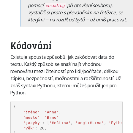
pomocí
při otevření souboru).
encoding
Vystačíš si proto s převáděním na řetězce, se
kterými – na rozdíl od bytů – už umíš pracovat.
Kódování
Existuje spousta způsobů, jak zakódovat data do
textu. Každý způsob se snaží najít vhodnou
rovnováhu mezi čitelností pro lidi/počítače, délkou
zápisu, bezpečností, možnostmi a rozšiřitelností. Už
znáš syntaxi Pythonu, kterou můžeš použít jen pro
Python:
{
'jméno'
:
'Anna'
,
'město'
:
'Brno'
,
'jazyky'
:
[
'čeština'
,
'angličtina'
,
'Python'
],
'věk'
:
26
,