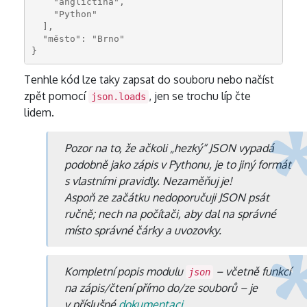
    "angličtina",
    "Python"
  ],
  "město": "Brno"
}
Tenhle kód lze taky zapsat do souboru nebo načíst
zpět pomocí
, jen se trochu líp čte
json.loads
lidem.
Pozor na to, že ačkoli „hezký“ JSON vypadá
podobně jako zápis v Pythonu, je to jiný formát
s vlastními pravidly. Nezaměňuj je!
Aspoň ze začátku nedoporučuji JSON psát
ručně; nech na počítači, aby dal na správné
místo správné čárky a uvozovky.
Kompletní popis modulu
– včetně funkcí
json
na zápis/čtení přímo do/ze souborů – je
v příslušné
dokumentaci
.