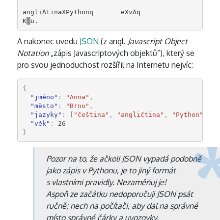
angliÄtinaXPythonq       eXvÄq

K▒u.
A nakonec uvedu
JSON
(z angl.
Javascript Object
Notation
„zápis Javascriptových objektů”), který se
pro svou jednoduchost rozšířil na Internetu nejvíc:
{
"jméno"
:
"Anna"
,
"město"
:
"Brno"
,
"jazyky"
:
[
"čeština"
,
"angličtina"
,
"Python"
],
"věk"
:
26
}
Pozor na to, že ačkoli JSON vypadá podobně
jako zápis v Pythonu, je to jiný formát
s vlastními pravidly. Nezaměňuj je!
Aspoň ze začátku nedoporučuji JSON psát
ručně; nech na počítači, aby dal na správné
místo správné čárky a uvozovky.