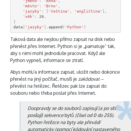
'jméno'
:
'Anna'
,
'město'
:
'Brno'
,
'jazyky'
:
[
'čeština'
,
'angličtina'
],
'věk'
:
26
,
}
data
[
'jazyky'
]
.
append
(
'Python'
)
Taková data ale nejdou přímo zapsat na disk nebo
přenést přes Internet. Python si je „pamatuje“ tak,
aby s nimi mohl jednoduše pracovat. Když ale
Python vypneš, informace se ztratí.
Abys mohl/a informace zapsat, uložit nebo dokonce
přenést na jiný počítač, musíš je
zakódovat
–
převést na řetězec. Řetězec pak lze zapsat do
souboru nebo třeba poslat přes Internet.
Doopravdy se do souborů zapisují (a po síti
posílají) sekvence
bytů
(čísel od 0 do 255).
Python řetězce na byty ale převádí
automaticky (pomocí kódování nastaveného