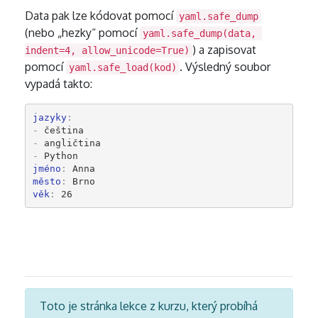
Data pak lze kódovat pomocí
yaml.safe_dump
(nebo „hezky“ pomocí
yaml.safe_dump(data, 
) a zapisovat
indent=4, allow_unicode=True)
pomocí
. Výsledný soubor
yaml.safe_load(kod)
vypadá takto:
jazyky
:
-
čeština
-
angličtina
-
Python
jméno
:
Anna
město
:
Brno
věk
:
26
Toto je stránka lekce z kurzu, který probíhá