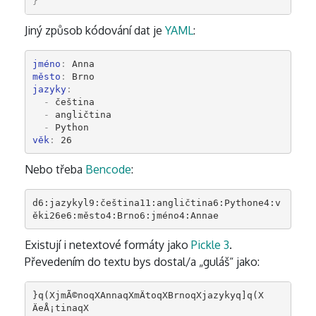
}
Jiný způsob kódování dat je
YAML
:
jméno
:
Anna
město
:
Brno
jazyky
:
-
čeština
-
angličtina
-
Python
věk
:
26
Nebo třeba
Bencode
:
d6:jazykyl9:čeština11:angličtina6:Pythone4:v
ěki26e6:město4:Brno6:jméno4:Annae
Existují i netextové formáty jako
Pickle 3
.
Převedením do textu bys dostal/a „guláš“ jako:
}q(XjmÃ©noqXAnnaqXmÄtoqXBrnoqXjazykyq]q(X       
ÄeÅ¡tinaqX
