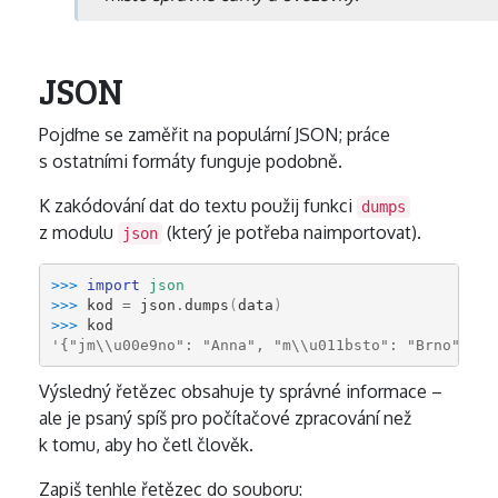
JSON
Pojďme se zaměřit na populární JSON; práce
s ostatními formáty funguje podobně.
K zakódování dat do textu použij funkci
dumps
z modulu
(který je potřeba naimportovat).
json
>>> 
import
json
>>> 
kod
=
json
.
dumps
(
data
)
>>> 
kod
'{"jm\\u00e9no": "Anna", "m\\u011bsto": "Brno", "j
Výsledný řetězec obsahuje ty správné informace –
ale je psaný spíš pro počítačové zpracování než
k tomu, aby ho četl člověk.
Zapiš tenhle řetězec do souboru: