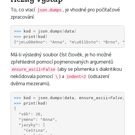
To, co vrací
, je vhodné pro počítačové
json.dumps
zpracování:
>>> 
kod
=
json
.
dumps
(
data
)
>>> 
print
(
kod
)
{"jm\u00e9no": "Anna", "m\u011bsto": "Brno", "jazy
Má-li výsledný soubor číst člověk, je ho možné
zpřehlednit pomocí pojmenovaných argumentů
(aby se písmenka s diakritikou
ensure_ascii=False
nekódovala pomocí
) a
(odsazení
\
indent=2
dvěma mezerami).
>>> 
kod
=
json
.
dumps
(
data
,
ensure_ascii
=
False
,
ind
>>> 
print
(
kod
)
{
  "věk": 26,
  "jméno": "Anna",
  "jazyky": [
    "čeština",