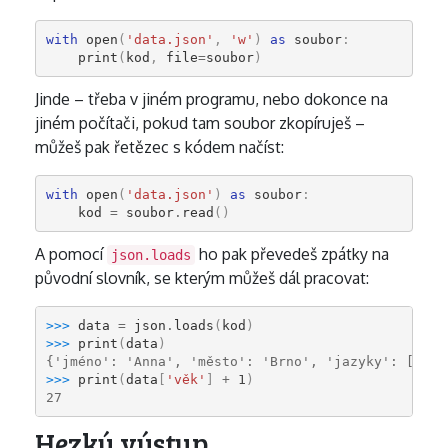
with
open
(
'data.json'
,
'w'
)
as
soubor
:
print
(
kod
,
file
=
soubor
)
Jinde – třeba v jiném programu, nebo dokonce na
jiném počítači, pokud tam soubor zkopíruješ –
můžeš pak řetězec s kódem načíst:
with
open
(
'data.json'
)
as
soubor
:
kod
=
soubor
.
read
()
A pomocí
ho pak převedeš zpátky na
json.loads
původní slovník, se kterým můžeš dál pracovat:
>>> 
data
=
json
.
loads
(
kod
)
>>> 
print
(
data
)
{'jméno': 'Anna', 'město': 'Brno', 'jazyky': ['češ
>>> 
print
(
data
[
'věk'
]
+
1
)
27
Hezký výstup