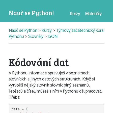
Nauč se Python!
Kurzy
Materiály
Nauč se Python
>
Kurzy
>
Týmový začátečnický kurz
Pythonu
>
Slovníky
>
JSON
Kódování dat
V Pythonu informace spravuješ v seznamech,
slovnících a jiných datových strukturách. Když si
vytvoříš nějaký slovník slovník plný seznamů,
řetězců a čísel, můžeš s ním v Pythonu dál pracovat.
Třeba:
data
=
{