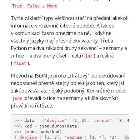
,
a
.
True
False
None
Tyhle základní typy většinou stačí na předání jakékoli
informace v rozumně čitelné podobě. A tak se
v komunikaci často omezíme na ně, i když ne
všechny jazyky mají přesné ekvivalenty. Třeba
Python má dva základní druhy sekvencí – seznamy a
n
-tice – a dva druhy čísel – celá (
) a reálná
int
(
).
float
Převod na JSON je proto „ztrátový“: po dekódování
nedostaneš přesně stejný objekt jako ten, který jsi
zakódoval/a, ale nějaký podobný. Konkrétně modul
převádí
n
-tice na seznamy a klíče slovníků
json
převádí na řetězce:
>>>
data
=
{
'dvojice'
:
(
1
,
2
),
'seznam'
:
[
3
,
4
],
2
>>>
kod
=
json
.
dumps
(
data
)
>>>
json
.
loads
(
kod
)
{
'dvojice'
:
[
1
,
2
],
'seznam'
:
[
3
,
4
],
'2'
:
'dva'
,