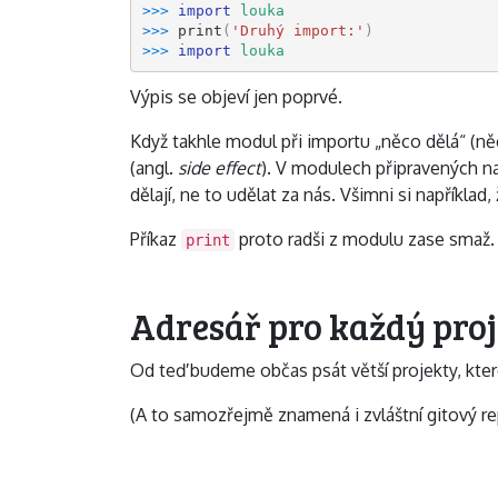
>>> 
import
louka
>>> 
print
(
'Druhý import:'
)
>>> 
import
louka
Výpis se objeví jen poprvé.
Když takhle modul při importu „něco dělá“ (něc
(angl.
side effect
). V modulech připravených n
dělají, ne to udělat za nás. Všimni si například,
Příkaz
proto radši z modulu zase smaž.
print
Adresář pro každý proj
Od teď budeme občas psát větší projekty, kter
(A to samozřejmě znamená i zvláštní gitový re