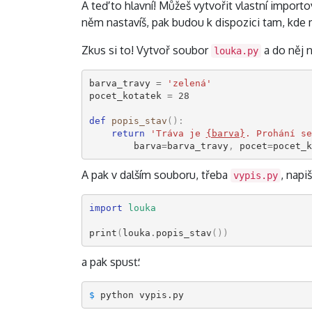
A teď to hlavní! Můžeš vytvořit vlastní import
něm nastavíš, pak budou k dispozici tam, kde
Zkus si to! Vytvoř soubor
a do něj n
louka.py
barva_travy
=
'zelená'
pocet_kotatek
=
28
def
popis_stav
():
return
'Tráva je 
{barva}
. Prohání se
barva
=
barva_travy
,
pocet
=
pocet_k
A pak v dalším souboru, třeba
, napiš
vypis.py
import
louka
print
(
louka
.
popis_stav
())
a pak spusť:
$ 