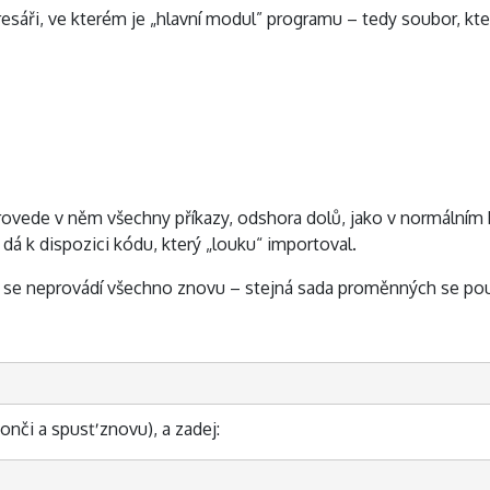
esáři, ve kterém je „hlavní modul” programu – tedy soubor, kte
provede v něm všechny příkazy, odshora dolů, jako v normální
á k dispozici kódu, který „louku“ importoval.
ž se neprovádí všechno znovu – stejná sada proměnných se pou
onči a spusť znovu), a zadej: