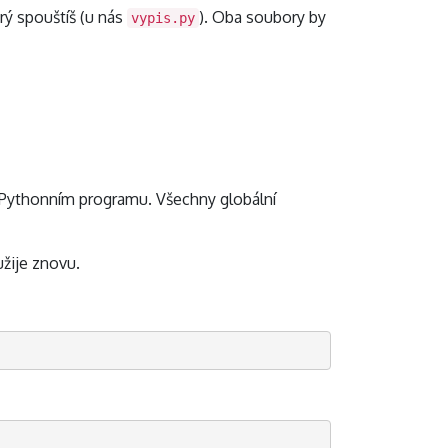
rý spouštíš (u nás
). Oba soubory by
vypis.py
m Pythonním programu. Všechny globální
žije znovu.