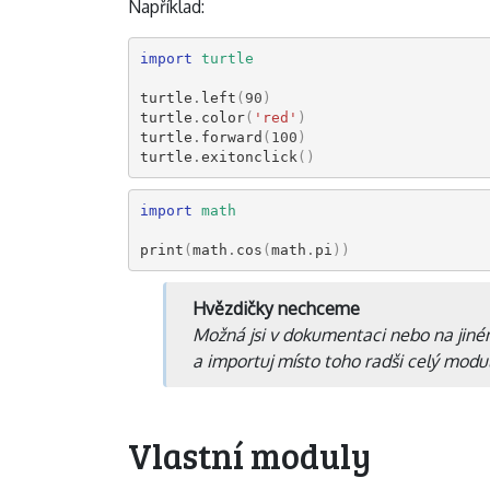
Například:
import
turtle
turtle
.
left
(
90
)
turtle
.
color
(
'red'
)
turtle
.
forward
(
100
)
turtle
.
exitonclick
()
import
math
print
(
math
.
cos
(
math
.
pi
))
Hvězdičky nechceme
Možná jsi v dokumentaci nebo na jiném
a importuj místo toho radši celý modul
Vlastní moduly