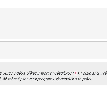
 kurzu viděl/a příkaz import s hvězdičkou (
). Pokud ano, v 
*
. Až začneš psát větší programy, zjednoduší ti to práci.