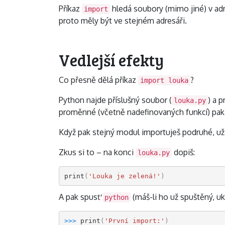
Příkaz
hledá soubory (mimo jiné) v adr
import
proto měly být ve stejném adresáři.
Vedlejší efekty
Co přesně dělá příkaz
?
import louka
Python najde příslušný soubor (
) a 
louka.py
proměnné (včetně nadefinovaných funkcí) pak d
Když pak stejný modul importuješ podruhé, u
Zkus si to – na konci
dopiš:
louka.py
print
(
'Louka je zelená!'
)
A pak spusť
(máš-li ho už spuštěný, uk
python
>>> 
print
(
'První import:'
)