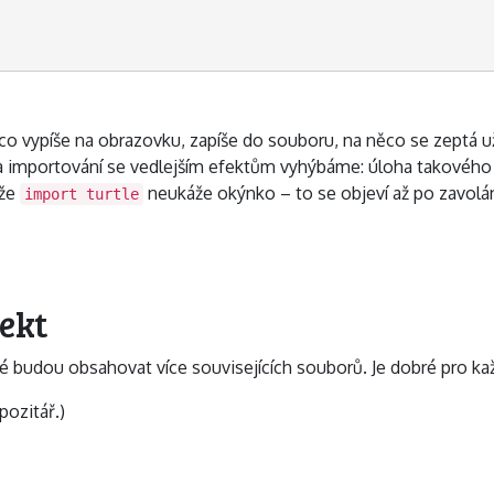
o vypíše na obrazovku, zapíše do souboru, na něco se zeptá uži
a importování se vedlejším efektům vyhýbáme: úloha takového 
 že
neukáže okýnko – to se objeví až po zavolá
import turtle
ekt
é budou obsahovat více souvisejících souborů. Je dobré pro každ
pozitář.)