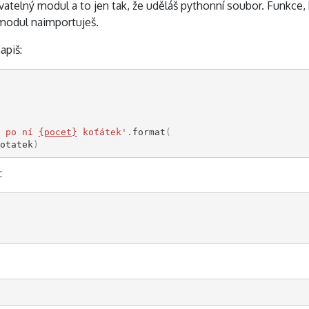
ovatelný modul a to jen tak, že uděláš pythonní soubor. Funkce,
 modul naimportuješ.
apiš:
 po ní 
{pocet}
 koťátek'
.
format
(
otatek
)
: