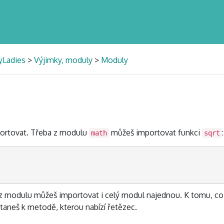
yLadies
>
Výjimky, moduly
>
Moduly
ortovat. Třeba z modulu
můžeš importovat funkci
:
math
sqrt
 modulu můžeš importovat i celý modul najednou. K tomu, co 
aneš k metodě, kterou nabízí řetězec.