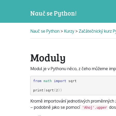
Nauč se Python!
Nauč se Python
>
Kurzy
>
Začátečnický kurz P
Moduly
Modul je v Pythonu něco, z čeho můžeme imp
from
math
import
sqrt
print
(
sqrt
(
2
))
Kromě importování jednotlivých proměnných z
– podobně jako se pomocí
dost
'Ahoj'.upper