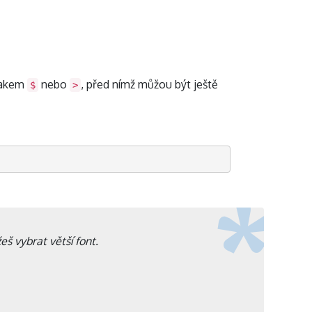
znakem
nebo
, před nímž můžou být ještě
$
>
š vybrat větší font.