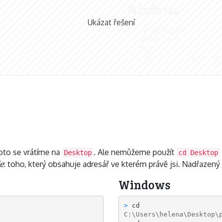
Windows
Ukázat řešení
> 
cd pyladies
> 
mkdir test
> 
05/08/2014 07:28 PM <D
oto se vrátíme na
. Ale nemůžeme použít
Desktop
cd Desktop
e
: toho, který obsahuje adresář ve kterém právě jsi. Nadřazený
Windows
> 
C:\Users\helena\Desktop\