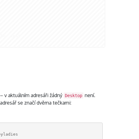
IR>  test
– v aktuálním adresáři žádný
není.
Desktop
 adresář se značí dvěma tečkami:
pyladies