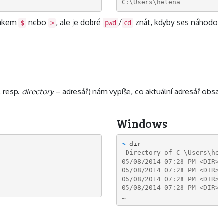
C:\Users\helena
znakem
nebo
, ale je dobré
/
znát, kdyby ses náhodou
$
>
pwd
cd
 resp.
directory
– adresář) nám vypíše, co aktuální adresář obs
Windows
> 
 Directory of C:\Users\h
05/08/2014 07:28 PM <DIR
05/08/2014 07:28 PM <DIR
05/08/2014 07:28 PM <DIR
05/08/2014 07:28 PM <DIR
…