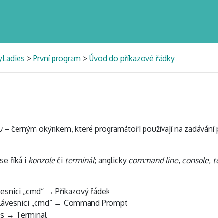
yLadies
>
První program
>
Úvod do příkazové řádky
u
– černým okýnkem, které programátoři používají na zadávání 
se říká i
konzole
či
terminál
; anglicky
command line
,
console
,
t
vesnici „cmd“ → Příkazový řádek
 klávesnici „cmd“ → Command Prompt
ies → Terminal