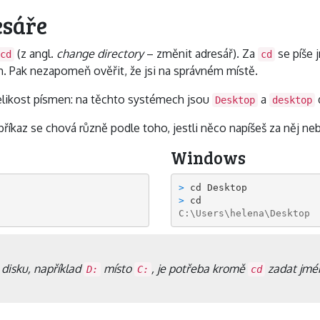
esáře
(z angl.
change directory
– změnit adresář). Za
se píše 
cd
cd
am. Pak nezapomeň ověřit, že jsi na správném místě.
velikost písmen: na těchto systémech jsou
a
Desktop
desktop
 příkaz se chová různě podle toho, jestli něco napíšeš za něj ne
Windows
> 
cd Desktop
> 
C:\Users\helena\Desktop
disku, například
místo
, je potřeba kromě
zadat jmén
D:
C:
cd