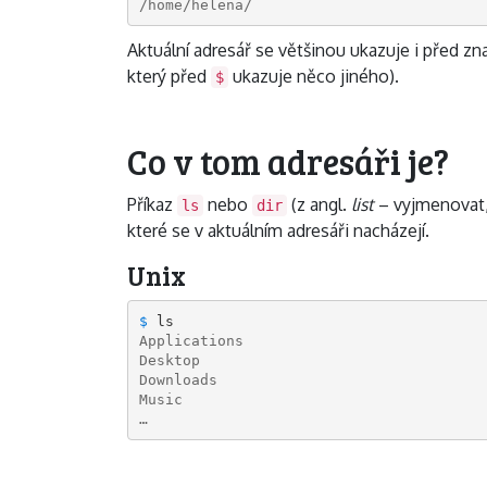
/home/helena/
Aktuální adresář se většinou ukazuje i před 
který před
ukazuje něco jiného).
$
Co v tom adresáři je?
Příkaz
nebo
(z angl.
list
– vyjmenovat,
ls
dir
které se v aktuálním adresáři nacházejí.
Unix
$ 
Applications
Desktop
Downloads
Music
…