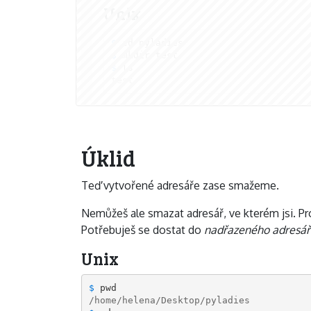
Unix
$ 
cd
$ 
mkdir 
test
$ 
test
Úklid
Teď vytvořené adresáře zase smažeme.
Nemůžeš ale smazat adresář, ve kterém jsi. Pr
Potřebuješ se dostat do
nadřazeného adresář
Unix
$ 
pwd
/home/helena/Desktop/pyladies