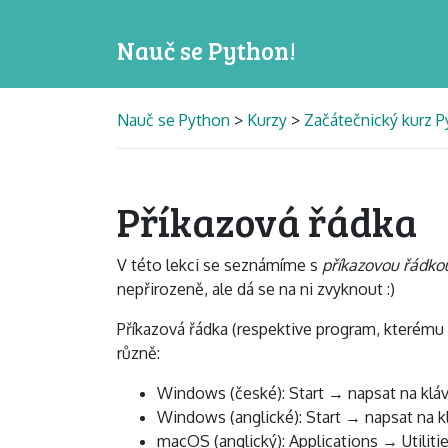
Nauč se Python!
Nauč se Python
>
Kurzy
>
Začátečnický kurz P
Příkazová řádka
V této lekci se seznámíme s
příkazovou řádko
nepřirozeně, ale dá se na ni zvyknout :)
Příkazová řádka (respektive program, kterému 
různě:
Windows (české): Start → napsat na klá
Windows (anglické): Start → napsat na
macOS (anglický): Applications → Utilit