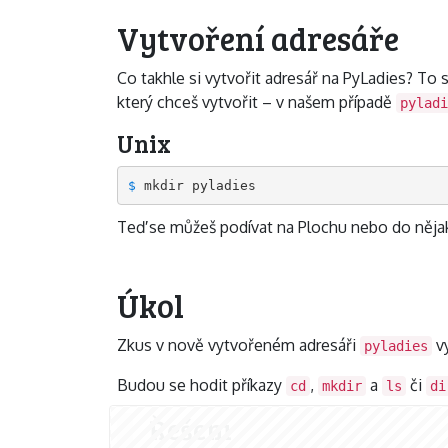
Vytvoření adresáře
Co takhle si vytvořit adresář na PyLadies? To
který chceš vytvořit – v našem případě
pyladi
Unix
$ 
Teď se můžeš podívat na Plochu nebo do nějaké
Úkol
Zkus v nově vytvořeném adresáři
vy
pyladies
Budou se hodit příkazy
,
a
či
cd
mkdir
ls
di
Řešení