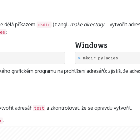
 se dělá příkazem
(z angl.
make directory
– vytvořit adres
mkdir
:
es
Windows
> 
ho grafickém programu na prohlížení adresářů: zjistíš, že adres
tvořit adresář
a zkontrolovat, že se opravdu vytvořil.
test
.
r