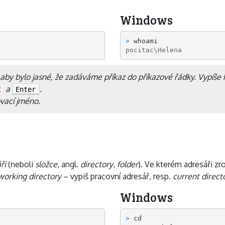
Windows
> 
pocitac\Helena
 aby bylo jasné, že zadáváme příkaz do příkazové řádky. Vypíše 
a
.
i
Enter
ovací jméno.
ři
(neboli
složce
, angl.
directory
,
folder
). Ve kterém adresáři zr
 working directory
– vypiš pracovní adresář, resp.
current direct
Windows
> 