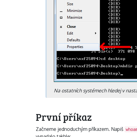
Na ostatních systémech hledej v nast
První příkaz
Začneme jednoduchým příkazem. Napiš
whoa
vypadalo takhle: