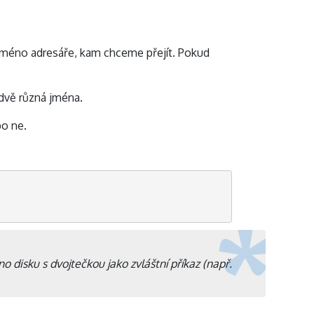
jméno adresáře, kam chceme přejít. Pokud
dvě různá jména.
bo ne.
o disku s dvojtečkou jako zvláštní příkaz (např.