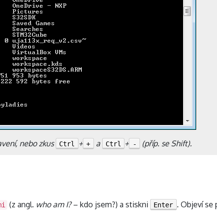
avení, nebo zkus
+
a
+
(příp. se Shift).
Ctrl
+
Ctrl
-
(z angl.
who am I?
– kdo jsem?) a stiskni
. Objeví se
mi
Enter