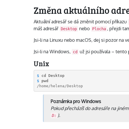
Změna aktuálního adr
Aktuální adresář se dá změnit pomocí příkazu
máš adresář
nebo
, přejdi t
Desktop
Plocha
Jsi-li na Linuxu nebo macOS, dej si pozor na 
Jsi-li na Windows,
už jsi používala – tento
cd
Unix
$ 
cd
$ 
pwd
/home/helena/Desktop
Poznámka pro Windows
Pokud přecházíš do adresáře na jiném 
).
D: