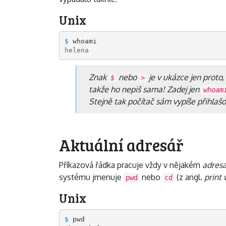
Unix
$ 
helena
Znak
nebo
je v ukázce jen proto,
$
>
takže ho nepiš sama! Zadej jen
whoam
Stejně tak počítač sám vypíše přihlaš
Aktuální adresář
Příkazová řádka pracuje vždy v nějakém
adresá
systému jmenuje
nebo
(z angl.
print
pwd
cd
Unix
$ 
pwd