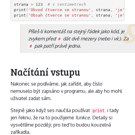
strana
=
123
# v centimetrech
print
(
'Obvod čtverce se stranou'
,
strana
,
'je'
,
4
print
(
'Obsah čtverce se stranou'
,
strana
,
'je'
,
st
Píšeš-li komentáš na stejný řádek jako kód, je
zvykem před
dát dvě mezery (nebo i víc). Za
#
pak patří právě jedna.
#
Načítání vstupu
Nakonec se podíváme, jak zařídit, aby číslo
nemuselo být zapsáno v programu, ale aby ho mohl
uživatel zadat sám.
Stejně jako když ses naučila používat
i tady
print
jen řeknu, že na to použijeme
funkce
. Detaily si
vysvětlíme později; pro teď to budou kouzelná
zaříkadla.