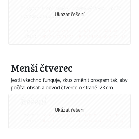
Program, který vypíše správný výsledek, může
Ukázat řešení
vypadat třeba takhle:
print
(
'Obvod čtverce se stranou 356 cm je'
,
4
print
(
'Obsah čtverce se stranou 356 cm je'
,
35
Menší čtverec
Jestli všechno funguje, zkus změnit program tak, aby
počítal obsah a obvod čtverce o straně 123 cm.
Řešení
Ukázat řešení
print
(
'Obvod čtverce se stranou 123 cm je'
,
4
print
(
'Obsah čtverce se stranou 123 cm je'
,
12