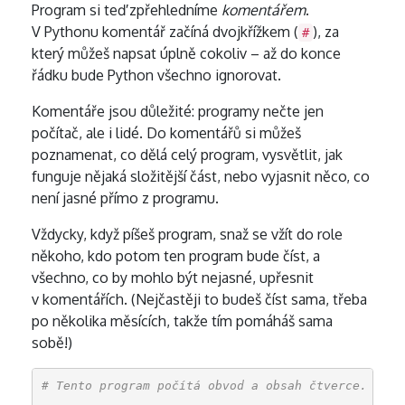
Program si teď zpřehledníme
komentářem
.
V Pythonu komentář začíná dvojkřížkem (
), za
#
který můžeš napsat úplně cokoliv – až do konce
řádku bude Python všechno ignorovat.
Komentáře jsou důležité: programy nečte jen
počítač, ale i lidé. Do komentářů si můžeš
poznamenat, co dělá celý program, vysvětlit, jak
funguje nějaká složitější část, nebo vyjasnit něco, co
není jasné přímo z programu.
Vždycky, když píšeš program, snaž se vžít do role
někoho, kdo potom ten program bude číst, a
všechno, co by mohlo být nejasné, upřesnit
v komentářích. (Nejčastěji to budeš číst sama, třeba
po několika měsících, takže tím pomáháš sama
sobě!)
# Tento program počítá obvod a obsah čtverce.