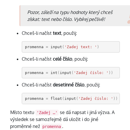
Pozor, záleží na typu hodnoty který chceš
získat: text nebo číslo. Vybírej pečlivě!
Chceš-li načíst
text
, použij:
promenna
=
input
(
'Zadej text: '
)
Chceš-li načíst
celé číslo
, použij:
promenna
=
int
(
input
(
'Zadej číslo: '
))
Chceš-li načíst
desetinné číslo
, použij:
promenna
=
float
(
input
(
'Zadej číslo: '
))
Místo textu
se dá napsat i jiná výzva. A
'Zadej …'
výsledek se samozřejmě dá uložit i do jiné
proměnné než
.
promenna