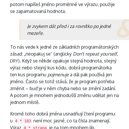
potom napíšeš jméno proměnné ve výrazu, použije
se zapamatovaná hodnota.
Je zvykem dát před i za rovnítko po jedné
mezeře.
To nás vede k jedné ze základních programátorských
zásad: „neopakuj se“ (anglicky
Don't repeat yourself
,
). Když se někde opakuje stejná hodnota, stejný
DRY
výraz nebo stejný kus kódu, dobrá programátorka
ten kus programu
pojmenuje
a dál pak používá jen
jméno. Často se totiž stává, že je program potřeba
změnit – buď je v něm chyba nebo se změní zadání.
A potom je mnohem jednodušší změnu udělat jen na
jednom místě.
Kromě toho dobrá jména usnadňují čtení programu:
u
není moc jasné, co ta čísla znamenají.
4 * 183
Výraz
je na tom mnohem líp.
4 * strana