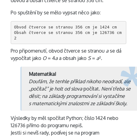
obvod a obsah čtverce se stranou 356 cm.
Po spuštění by se mělo vypsat něco jako:
Obvod čtverce se stranou 356 cm je 1424 cm

Obsah čtverce se stranou 356 cm je 126736 cm
2
Pro připomenutí, obvod čtverce se stranou
a
se dá
vypočítat jako
O
= 4
a
a obsah jako
S
=
a
².
Matematika!
Doufám, že tenhle příklad nikoho neodradí, ale
„počítač“ je holt od slova
počítat
. Není třeba se
děsit; na základy programování si vystačíme
s matematickými znalostmi ze základní školy.
Výsledky by měl spočítat Python; číslo 1424 nebo
126736 přímo do programu nepiš.
Jestli si nevíš rady, podívej se na program