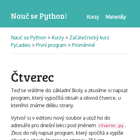
Nauč se Python!
Kurzy
Materiály
Nauč se Python
>
Kurzy
>
Začátečnický kurz
PyLadies
>
První program
>
Proměnné
Čtverec
Teď se vrátíme do základní školy a zkusíme si napsat
program, který vypočítá obsah a obvod čtverce, u
kterého známe délku strany.
Vytvoř si v editoru nový soubor a ulož ho do
adresáře pro dnešní lekci pod jménem
.
ctverec.py
Zkus do něj napsat program, který spočítá a vypíše