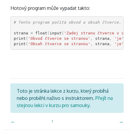
Hotový program může vypadat takto:
# Tento program počítá obvod a obsah čtverce.
strana
=
float
(
input
(
'Zadej stranu čtverce v centi
print
(
'Obvod čtverce se stranou'
,
strana
,
'je'
,
4
print
(
'Obsah čtverce se stranou'
,
strana
,
'je'
,
st
Toto je stránka lekce z kurzu, který probíhá
nebo proběhl naživo s instruktorem.
Přejít na
stejnou lekci v kurzu pro samouky
.
←
↑
→