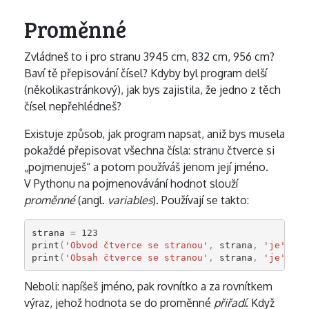
Proměnné
Zvládneš to i pro stranu 3945 cm, 832 cm, 956 cm?
Baví tě přepisování čísel? Kdyby byl program delší
(několikastránkový), jak bys zajistila, že jedno z těch
čísel nepřehlédneš?
Existuje způsob, jak program napsat, aniž bys musela
pokaždé přepisovat všechna čísla: stranu čtverce si
„pojmenuješ“ a potom používáš jenom její jméno.
V Pythonu na pojmenovávání hodnot slouží
proměnné
(angl.
variables
). Používají se takto:
strana
=
123
print
(
'Obvod čtverce se stranou'
,
strana
,
'je'
,
4
print
(
'Obsah čtverce se stranou'
,
strana
,
'je'
,
st
Neboli: napíšeš jméno, pak rovnítko a za rovnítkem
výraz, jehož hodnota se do proměnné
přiřadí
. Když