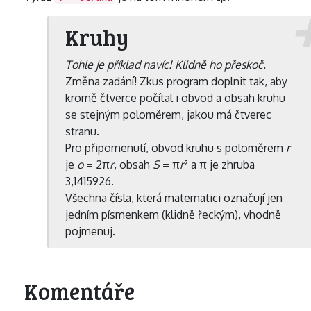
Kruhy
Tohle je příklad navíc! Klidně ho přeskoč.
Změna zadání! Zkus program doplnit tak, aby
kromě čtverce počítal i obvod a obsah kruhu
se stejným poloměrem, jakou má čtverec
stranu.
Pro připomenutí, obvod kruhu s poloměrem
r
je
o
= 2π
r
, obsah
S
= π
r
² a π je zhruba
3,1415926.
Všechna čísla, která matematici označují jen
jedním písmenkem (klidně řeckým), vhodně
pojmenuj.
Komentáře