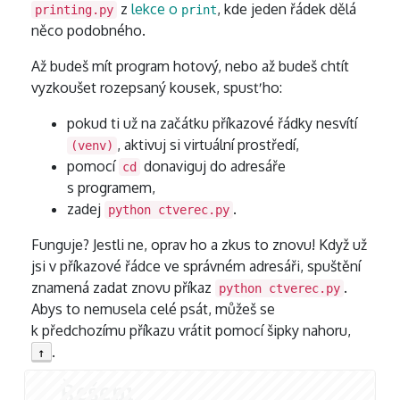
z
lekce o
, kde jeden řádek dělá
printing.py
print
něco podobného.
Až budeš mít program hotový, nebo až budeš chtít
vyzkoušet rozepsaný kousek, spusť ho:
pokud ti už na začátku příkazové řádky nesvítí
, aktivuj si virtuální prostředí,
(venv)
pomocí
donaviguj do adresáře
cd
s programem,
zadej
.
python ctverec.py
Funguje? Jestli ne, oprav ho a zkus to znovu! Když už
jsi v příkazové řádce ve správném adresáři, spuštění
znamená zadat znovu příkaz
.
python ctverec.py
Abys to nemusela celé psát, můžeš se
k předchozímu příkazu vrátit pomocí šipky nahoru,
.
↑
Řešení