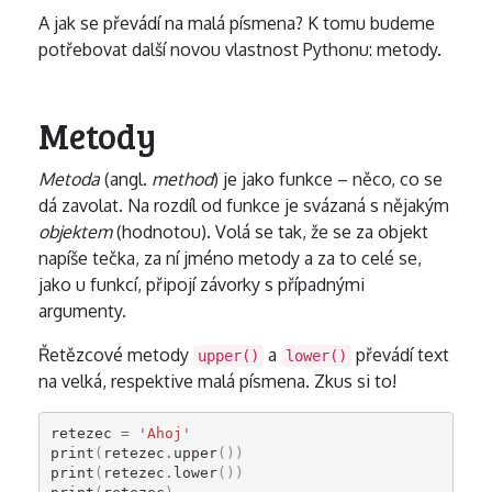
A jak se převádí na malá písmena? K tomu budeme
potřebovat další novou vlastnost Pythonu: metody.
Metody
Metoda
(angl.
method
) je jako funkce – něco, co se
dá zavolat. Na rozdíl od funkce je svázaná s nějakým
objektem
(hodnotou). Volá se tak, že se za objekt
napíše tečka, za ní jméno metody a za to celé se,
jako u funkcí, připojí závorky s případnými
argumenty.
Řetězcové metody
a
převádí text
upper()
lower()
na velká, respektive malá písmena. Zkus si to!
retezec
=
'Ahoj'
print
(
retezec
.
upper
())
print
(
retezec
.
lower
())