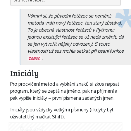
print
(
retezec
)
Všimni si, že původní řetězec se nemění;
metoda vrátí nový řetězec, ten starý zůstává.
To je obecná vlastnost řetězců v Pythonu:
jednou existující řetězec se už nedá změnit, dá
se jen vytvořit nějaký odvozený. S touto
vlastností už ses mohla setkat při psaní funkce
.
zamen
Iniciály
Pro procvičení metod a vybírání znaků si zkus napsat
program, který se zeptá na jméno, pak na příjmení a
pak vypíše iniciály – první písmena zadaných jmen.
Iniciály jsou vždycky velkými písmeny (i kdyby byl
uživatel líný mačkat Shift).
Řešení