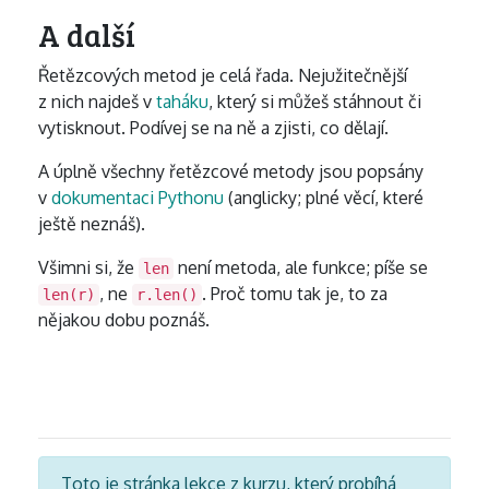
A další
Řetězcových metod je celá řada. Nejužitečnější
z nich najdeš v
taháku
, který si můžeš stáhnout či
vytisknout. Podívej se na ně a zjisti, co dělají.
A úplně všechny řetězcové metody jsou popsány
v
dokumentaci Pythonu
(anglicky; plné věcí, které
ještě neznáš).
Všimni si, že
není metoda, ale funkce; píše se
len
, ne
. Proč tomu tak je, to za
len(r)
r.len()
nějakou dobu poznáš.
Toto je stránka lekce z kurzu, který probíhá