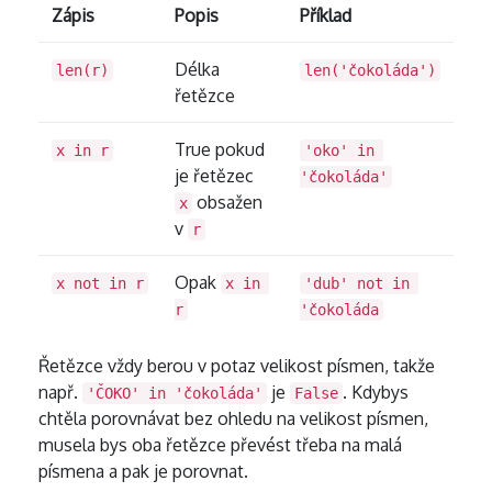
Zápis
Popis
Příklad
Délka
len(r)
len('čokoláda')
řetězce
True pokud
x in r
'oko' in 
je řetězec
'čokoláda'
obsažen
x
v
r
Opak
x not in r
x in 
'dub' not in 
r
'čokoláda
Řetězce vždy berou v potaz velikost písmen, takže
např.
je
. Kdybys
'ČOKO' in 'čokoláda'
False
chtěla porovnávat bez ohledu na velikost písmen,
musela bys oba řetězce převést třeba na malá
písmena a pak je porovnat.