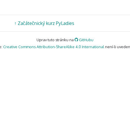
↑
Začátečnický kurz PyLadies
Uprav tuto stránku na
GitHubu
e:
Creative Commons Attribution-ShareAlike 4.0 International
není-li uveden