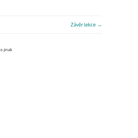
Závěr lekce
→
o jinak