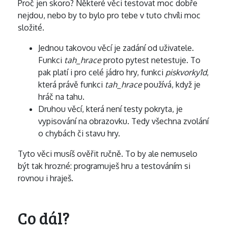
Proč jen skoro? Některé věci testovat moc dobře
nejdou, nebo by to bylo pro tebe v tuto chvíli moc
složité.
Jednou takovou věcí je zadání od uživatele.
Funkci
tah_hrace
proto pytest netestuje. To
pak platí i pro celé jádro hry, funkci
piskvorky1d
,
která právě funkci
tah_hrace
používá, když je
hráč na tahu.
Druhou věcí, která není testy pokryta, je
vypisování na obrazovku. Tedy všechna zvolání
o chybách či stavu hry.
Tyto věci musíš ověřit ručně. To by ale nemuselo
být tak hrozné: programuješ hru a testováním si
rovnou i hraješ.
Co dál?