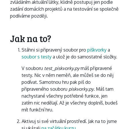
zvládáním aktuální látky, klidně postupuj jen podle
zadání domácích projektů a na testování se společně
podíváme později.
Jak na to?
Stáhni si připravený soubor pro
piškvorky
a
soubor s testy
a ulož je do samostatné složky.
V souboru
test_piskvorky.py
máš připravené
testy. Nic v něm neměň, ale můžeš se do něj
podívat. Samotnou hru pak piš do
připraveného souboru
piskvorky.py
. Máš tam
nachystané všechny potřebné funkce, jen
zatím nic nedělají. Až je všechny doplníš, budeš
mít funkční hru.
Aktivuj si své virtuální prostředí. Jak na to jsme
si ukázali
na začátku kurzu
.