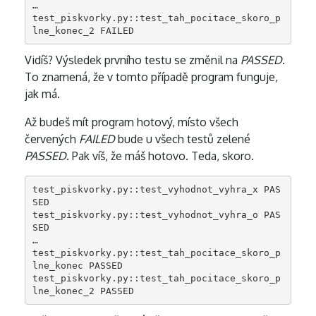
…

test_piskvorky.py::test_tah_pocitace_skoro_p
lne_konec_2 FAILED
Vidíš? Výsledek prvního testu se změnil na
PASSED
.
To znamená, že v tomto případě program funguje,
jak má.
Až budeš mít program hotový, místo všech
červených
FAILED
bude u všech testů zelené
PASSED
. Pak víš, že máš hotovo. Teda, skoro.
test_piskvorky.py::test_vyhodnot_vyhra_x PAS
SED

test_piskvorky.py::test_vyhodnot_vyhra_o PAS
SED

…

test_piskvorky.py::test_tah_pocitace_skoro_p
lne_konec PASSED

test_piskvorky.py::test_tah_pocitace_skoro_p
lne_konec_2 PASSED