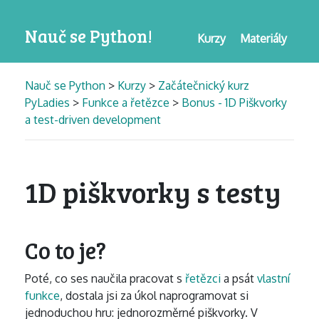
Nauč se Python!
Kurzy
Materiály
Nauč se Python
>
Kurzy
>
Začátečnický kurz
PyLadies
>
Funkce a řetězce
>
Bonus - 1D Piškvorky
a test-driven development
1D piškvorky s testy
Co to je?
Poté, co ses naučila pracovat s
řetězci
a psát
vlastní
funkce
, dostala jsi za úkol naprogramovat si
jednoduchou hru: jednorozměrné piškvorky. V