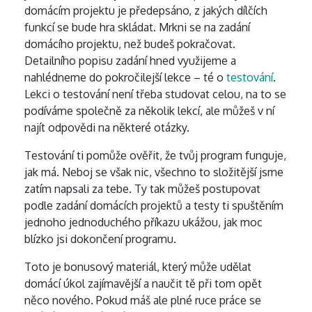
domácím projektu je předepsáno, z jakých dílčích
funkcí se bude hra skládat. Mrkni se na zadání
domácího projektu, než budeš pokračovat.
Detailního popisu zadání hned využijeme a
nahlédneme do pokročilejší lekce – té o
testování
.
Lekci o testování není třeba studovat celou, na to se
podíváme společně za několik lekcí, ale můžeš v ní
najít odpovědi na některé otázky.
Testování ti pomůže ověřit, že tvůj program funguje,
jak má. Neboj se však nic, všechno to složitější jsme
zatím napsali za tebe. Ty tak můžeš postupovat
podle zadání domácích projektů a testy ti spuštěním
jednoho jednoduchého příkazu ukážou, jak moc
blízko jsi dokončení programu.
Toto je bonusový materiál, který může udělat
domácí úkol zajímavější a naučit tě při tom opět
něco nového. Pokud máš ale plné ruce práce se