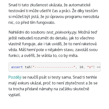
Snad ti tato zkušenost ukázala, že automatické
testování ti může ušetřit čas a práci. Že díky testům
si můžeš být jistá, že jsi úpravou programu nerozbila
nic, co před tím fungovalo.
Nahlédni do souboru
test_piskvorky.py
. Možná teď
ještě nebudeš rozumět do detailu, jak to všechno
vlastně funguje, ale i tak uvidíš, že to není raketová
věda. Máš herní pole v nějakém stavu, zavoláš svou
funkci, a ověříš, že vrátila to, co by měla.
assert
tah
(
"--------------------"
,
10
,
"x"
)
==
"--
Později
se naučíš psát si testy sama. Snad ti tenhle
malý exkurs ukázal, proč to není zbytečnost a že se
ta trocha přidané námahy na začátku skutečně
vyplatí.