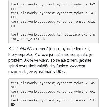
test_piskvorky.py::test_vyhodnot_vyhra_x FAI
LED

test_piskvorky.py::test_vyhodnot_vyhra_o FAI
LED

test_piskvorky.py::test_vyhodnot_remiza FAIL
ED

…

test_piskvorky.py::test_tah_pocitace_skoro_p
lne_konec_2 FAILED
Každé
FAILED
znamená jednu chybu: jeden test,
který neprošel. Protože jsi zatím nic nenapsala, je
problém úplně ve všem. To se ale změní, jakmile
splníš první úkol: zařídíš, aby funkce
vyhodnot
rozpoznala, že vyhrál hráč s křížky.
test_piskvorky.py::test_vyhodnot_vyhra_x PAS
SED

test_piskvorky.py::test_vyhodnot_vyhra_o FAI
LED

test_piskvorky.py::test_vyhodnot_remiza FAIL
ED
