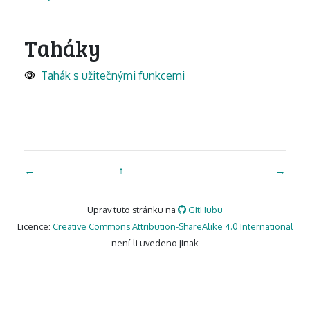
Taháky
Tahák s užitečnými funkcemi
←
↑
→
Uprav tuto stránku na
GitHubu
Licence:
Creative Commons Attribution-ShareAlike 4.0 International
není-li uvedeno jinak