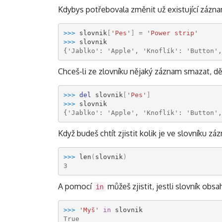
Kdybys potřebovala změnit už existující záznam
>>> 
slovnik
[
'Pes'
]
=
'Power strip'
>>> 
slovnik
{'Jablko': 'Apple', 'Knoflík': 'Button',
Chceš-li ze zlovníku nějaký záznam smazat, 
>>> 
del
slovnik
[
'Pes'
]
>>> 
slovnik
{'Jablko': 'Apple', 'Knoflík': 'Button',
Když budeš chtít zjistit kolik je ve slovníku
>>> 
len
(
slovnik
)
3
A pomocí
můžeš zjistit, jestli slovník obs
in
>>> 
'Myš'
in
slovnik
True