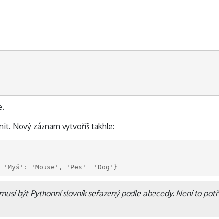
e.
it. Nový záznam vytvoříš takhle:
 'Myš': 'Mouse', 'Pes': 'Dog'}
musí být Pythonní slovník seřazený podle abecedy. Není to potř