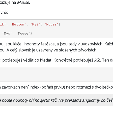
azuje na
Mouse
.
ovně:
ík'
:
'Button'
,
'Myš'
:
'Mouse'
}
 'Myš': 'Mouse'}
u jsou klíče i hodnoty řetězce, a jsou tedy v uvozovkách. Kaž
ou. A celý slovník je uzavřený ve složených závorkách.
t, potřebuješ vědět co hledat. Konkrétně potřebuješ
klíč
. Ten d
závorkách není index (pořadí prvku) nebo rozmezí s dvojtečkou,
odle hodnoty přímo zjistit klíč. Na překlad z angličtiny do češ