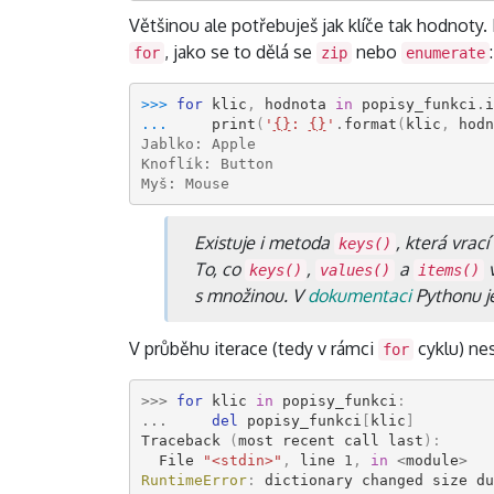
Většinou ale potřebuješ jak klíče tak hodnoty
, jako se to dělá se
nebo
:
for
zip
enumerate
>>> 
for
klic
,
hodnota
in
popisy_funkci
.
i
... 
print
(
'
{}
: 
{}
'
.
format
(
klic
,
hodn
Jablko: Apple
Knoflík: Button
Myš: Mouse
Existuje i metoda
, která vrací 
keys()
To, co
,
a
v
keys()
values()
items()
s množinou. V
dokumentaci
Pythonu j
V průběhu iterace (tedy v rámci
cyklu) ne
for
>>>
for
klic
in
popisy_funkci
:
...
del
popisy_funkci
[
klic
]
Traceback
(
most
recent
call
last
):
File
"<stdin>"
,
line
1
,
in
<
module
>
RuntimeError
:
dictionary
changed
size
du