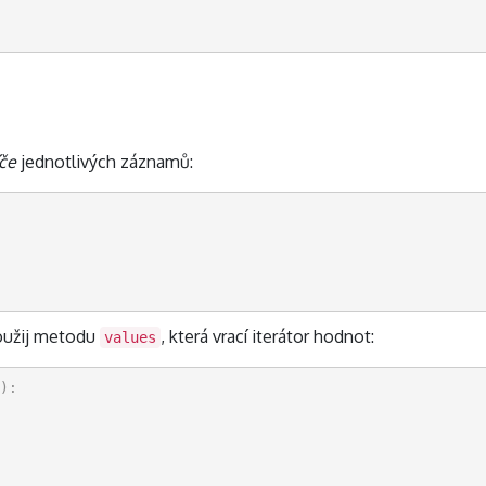
íče
jednotlivých záznamů:
použij metodu
, která vrací iterátor hodnot:
values
):