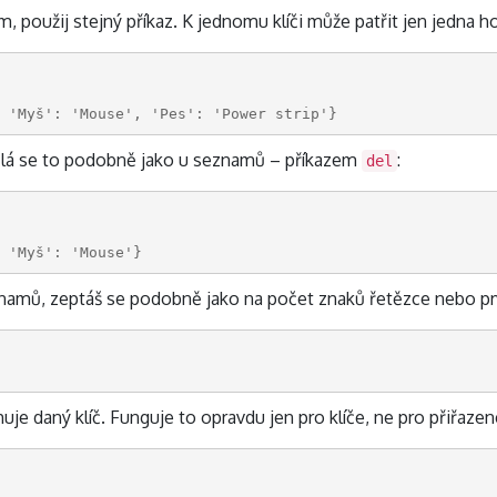
, použij stejný příkaz. K jednomu klíči může patřit jen jedna h
 'Myš': 'Mouse', 'Pes': 'Power strip'}
dělá se to podobně jako u seznamů – příkazem
:
del
 'Myš': 'Mouse'}
 záznamů, zeptáš se podobně jako na počet znaků řetězce nebo 
ahuje daný klíč. Funguje to opravdu jen pro klíče, ne pro přiřaze