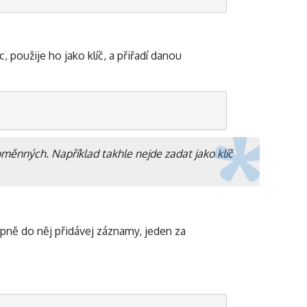
oužije ho jako klíč, a přiřadí danou
oměnných. Například takhle nejde zadat jako klíč
pně do něj přidávej záznamy, jeden za