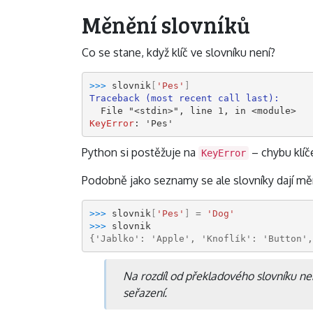
Měnění slovníků
Co se stane, když klíč ve slovníku není?
>>> 
slovnik
[
'Pes'
]
Traceback (most recent call last):
  File 
"<stdin>"
, line 
1
, in 
<module>
KeyError
: 
'Pes'
Python si postěžuje na
– chybu klíč
KeyError
Podobně jako seznamy se ale slovníky dají měn
>>> 
slovnik
[
'Pes'
]
=
'Dog'
>>> 
slovnik
{'Jablko': 'Apple', 'Knoflík': 'Button',
Na rozdíl od překladového slovníku ne
seřazení.