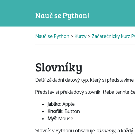
Nauč se Python!
Nauč se Python
>
Kurzy
>
Začátečnický kurz P
Slovníky
Další základní datový typ, který si představím
Představ si překladový slovník, třeba tenhle č
Jablko
: Apple
Knoflík
: Button
Myš
: Mouse
Slovník v Pythonu obsahuje
záznamy
, a každ