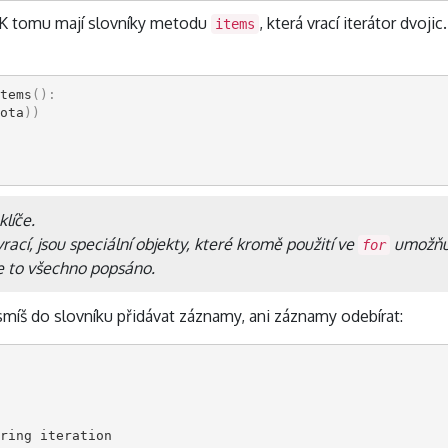
. K tomu mají slovníky metodu
, která vrací iterátor dvoji
items
tems
():
ota
))
klíče.
rací, jsou speciální objekty, které kromě použití ve
umožňují
for
e to všechno popsáno.
smíš do slovníku přidávat záznamy, ani záznamy odebírat:
ring
iteration