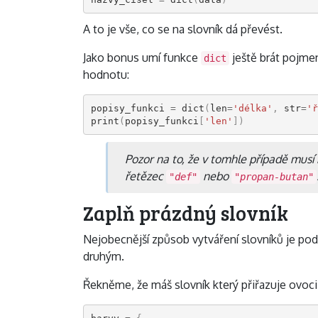
A to je vše, co se na slovník dá převést.
Jako bonus umí funkce
ještě brát pojme
dict
hodnotu:
popisy_funkci
=
dict
(
len
=
'délka'
,
str
=
'ř
print
(
popisy_funkci
[
'len'
])
Pozor na to, že v tomhle případě musí
řetězec
nebo
"def"
"propan-butan"
Zaplň prázdný slovník
Nejobecnější způsob vytváření slovníků je po
druhým.
Řekněme, že máš slovník který přiřazuje ovoci