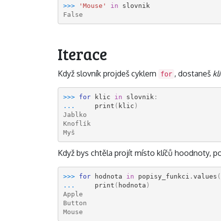
>>> 
'Mouse'
in
slovnik
False
Iterace
Když slovník projdeš cyklem
, dostaneš
kl
for
>>> 
for
klic
in
slovnik
:
... 
print
(
klic
)
Jablko
Knoflík
Myš
Když bys chtěla projít místo klíčů hoodnoty, 
>>> 
for
hodnota
in
popisy_funkci
.
values
(
... 
print
(
hodnota
)
Apple
Button
Mouse