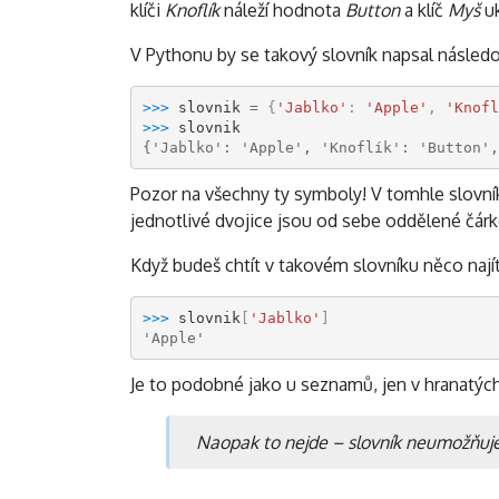
klíči
Knoflík
náleží hodnota
Button
a klíč
Myš
uk
V Pythonu by se takový slovník napsal násled
>>> 
slovnik
=
{
'Jablko'
:
'Apple'
,
'Knofl
>>> 
slovnik
{'Jablko': 'Apple', 'Knoflík': 'Button',
Pozor na všechny ty symboly! V tomhle slovník
jednotlivé dvojice jsou od sebe oddělené čárk
Když budeš chtít v takovém slovníku něco nají
>>> 
slovnik
[
'Jablko'
]
'Apple'
Je to podobné jako u seznamů, jen v hranatých 
Naopak to nejde – slovník neumožňuje p