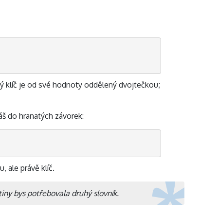
dý klíč je od své hodnoty oddělený dvojtečkou;
áš do hranatých závorek:
 ale právě klíč.
tiny bys potřebovala druhý slovník.