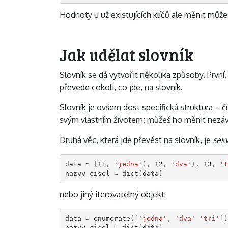
Hodnoty u už existujících klíčů ale měnit může
Jak udělat slovník
Slovník se dá vytvořit několika způsoby. První,
převede cokoli, co jde, na slovník.
Slovník je ovšem dost specifická struktura – č
svým vlastním životem; můžeš ho měnit nezáv
Druhá věc, která jde převést na slovník, je
sekv
data
=
[(
1
,
'jedna'
),
(
2
,
'dva'
),
(
3
,
't
nazvy_cisel
=
dict
(
data
)
nebo jiný iterovatelný objekt:
data
=
enumerate
([
'jedna'
,
'dva'
'tři'
])
nazvy_cisel
=
dict
(
data
)