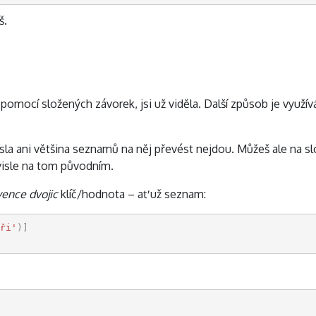
š.
 pomocí složených závorek, jsi už viděla. Další způsob je využív
ísla ani většina seznamů na něj převést nejdou. Můžeš ale na s
isle na tom původním.
ence dvojic
klíč/hodnota – ať už seznam:
ři'
)]