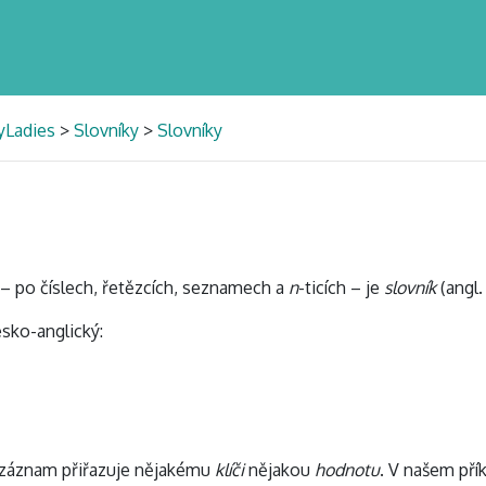
yLadies
>
Slovníky
>
Slovníky
e – po číslech, řetězcích, seznamech a
n
-ticích – je
slovník
(angl
esko-anglický:
ý záznam přiřazuje nějakému
klíči
nějakou
hodnotu
. V našem přík