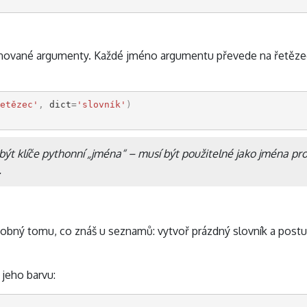
nované argumenty. Každé jméno argumentu převede na řetězec, p
etězec'
,
dict
=
'slovník'
)
 být klíče pythonní „jména“ – musí být použitelné jako jména pr
.
dobný tomu, co znáš u seznamů: vytvoř prázdný slovník a postu
 jeho barvu: