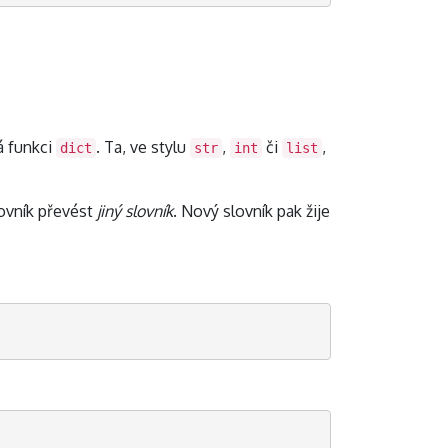
á funkci
. Ta, ve stylu
,
či
,
dict
str
int
list
lovník převést
jiný slovník
. Nový slovník pak žije