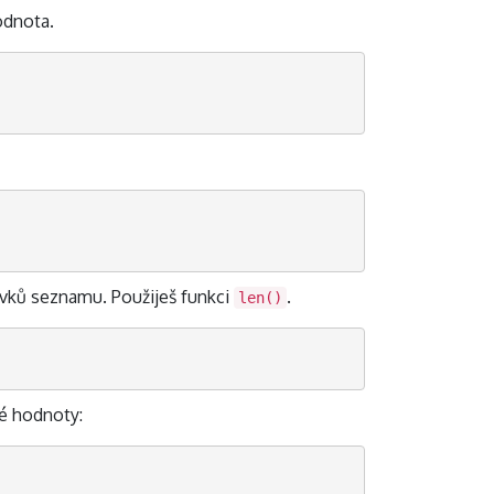
odnota.
prvků seznamu. Použiješ funkci
.
len()
né hodnoty: