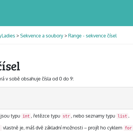
yLadies
>
Sekvence a soubory
>
Range - sekvence čísel
ísel
erá v sobě obsahuje čísla od 0 do 9:
 jsou typu
, řetězce typu
, nebo seznamy typu
.
int
str
list
vlastně je, máš dvě základní možnosti – projít ho cyklem
)
for