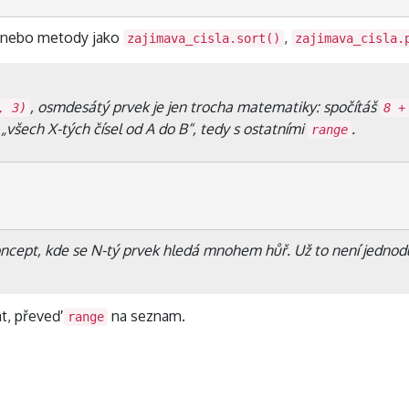
ů nebo metody jako
,
zajimava_cisla.sort()
zajimava_cisla.
, osmdesátý prvek je jen trocha matematiky: spočítáš
, 3)
8 +
 „všech
X
-tých čísel od
A
do
B
“, tedy s ostatními
.
range
oncept, kde se N-tý prvek hledá mnohem hůř. Už to není jednod
t, převeď
na seznam.
range