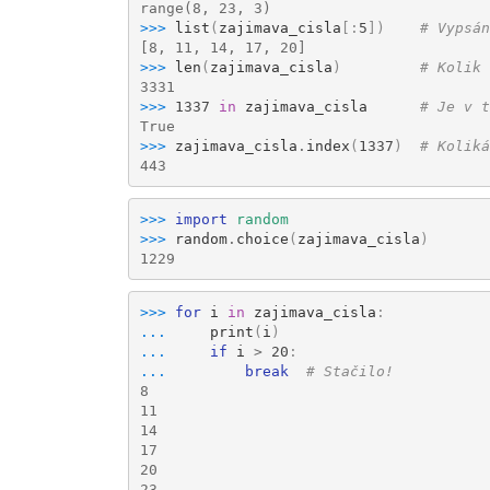
range(8, 23, 3)
>>> 
list
(
zajimava_cisla
[:
5
])
# Vypsán
[8, 11, 14, 17, 20]
>>> 
len
(
zajimava_cisla
)
# Kolik 
3331
>>> 
1337
in
zajimava_cisla
# Je v t
True
>>> 
zajimava_cisla
.
index
(
1337
)
# Koliká
443
>>> 
import
random
>>> 
random
.
choice
(
zajimava_cisla
)
1229
>>> 
for
i
in
zajimava_cisla
:
... 
print
(
i
)
... 
if
i
>
20
:
... 
break
# Stačilo!
8
11
14
17
20
23