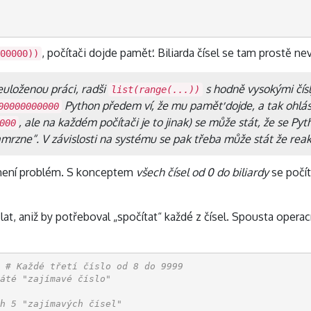
, počítači dojde paměť. Biliarda čísel se tam prostě n
00000))
euloženou práci, radši
s hodně vysokými čísl
list(range(...))
Python předem ví, že mu paměť dojde, a tak ohlásí
00000000000
, ale na každém počítači je to jinak) se může stát, že se Pyt
000
mrzne“. V závislosti na systému se pak třeba může stát že rea
není problém. S konceptem
všech čísel od 0 do biliardy
se počít
at, aniž by potřeboval „spočítat“ každé z čísel. Spousta opera
# Každé třetí číslo od 8 do 9999
áté "zajímavé číslo"
h 5 "zajímavých čísel"