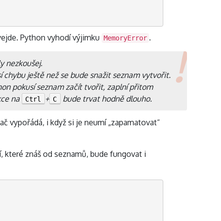
evejde. Python vyhodí výjimku
.
MemoryError
y nezkoušej.
 chybu ještě než se bude snažit seznam vytvořit.
hon pokusí seznam začít tvořit, zaplní přitom
kce na
+
bude trvat hodně dlouho.
Ctrl
C
ač vypořádá, i když si je neumí „zapamatovat“
cí, které znáš od seznamů, bude fungovat i