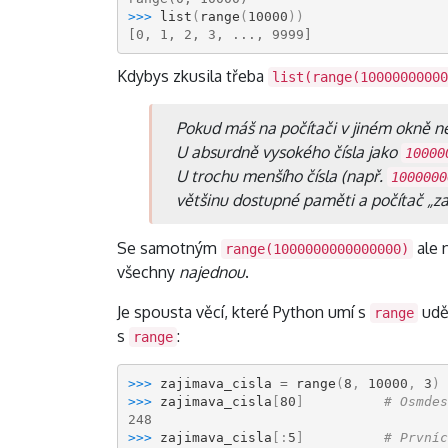
>>> 
list
(
range
(
10000
))
[0, 1, 2, 3, ..., 9999]
Kdybys zkusila třeba
list(range(10000000000
Pokud máš na počítači v jiném okně n
U absurdně vysokého čísla jako
10000
U trochu menšího čísla (např.
1000000
většinu dostupné paměti a počítač „za
Se samotným
ale 
range(1000000000000000)
všechny
najednou
.
Je spousta věcí, které Python umí s
uděl
range
s
:
range
>>> 
zajimava_cisla
=
range
(
8
,
10000
,
3
)
>>> 
zajimava_cisla
[
80
]
# Osmdes
248
>>> 
zajimava_cisla
[:
5
]
# Prvníc