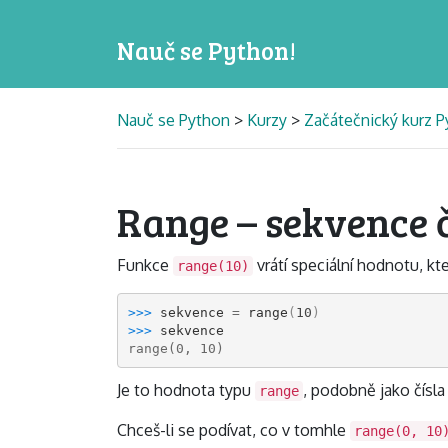
Nauč se Python!
Nauč se Python
>
Kurzy
>
Začátečnický kurz P
Range – sekvence č
Funkce
vrátí speciální hodnotu, kt
range(10)
>>> 
sekvence
=
range
(
10
)
>>> 
sekvence
range(0, 10)
Je to hodnota typu
, podobně jako čísla
range
Chceš-li se podívat, co v tomhle
range(0, 10