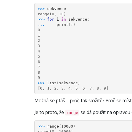
>>> 
sekvence
range(0, 10)
>>> 
for
i
in
sekvence
:
... 
print
(
i
)
0
1
2
3
4
5
6
7
8
9
>>> 
list
(
sekvence
)
[0, 1, 2, 3, 4, 5, 6, 7, 8, 9]
Možná se ptáš – proč tak složitě? Proč se mís
Je to proto, že
se dá použít na opravdu 
range
>>> 
range
(
10000
)
range(0, 10000)