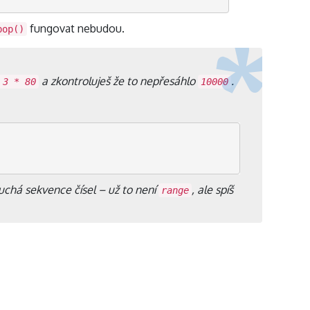
fungovat nebudou.
pop()
a zkontroluješ že to nepřesáhlo
.
 3 * 80
10000
uchá sekvence čísel – už to není
, ale spíš
range