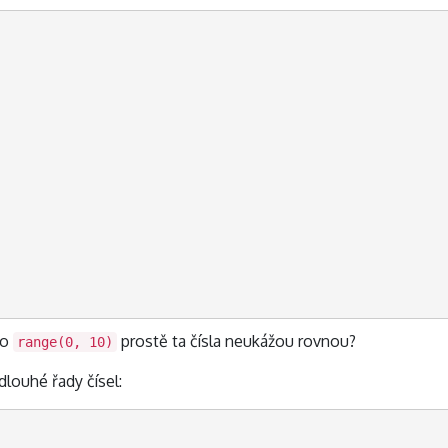
to
prostě ta čísla neukážou rovnou?
range(0, 10)
dlouhé řady čísel: