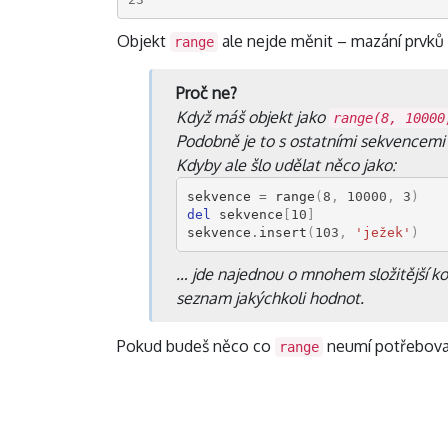
Objekt
ale nejde měnit – mazání prvk
range
Proč ne?
Když máš objekt jako
range(8, 10000
Podobně je to s ostatními sekvencemi
Kdyby ale šlo udělat něco jako:
sekvence
=
range
(
8
,
10000
,
3
)
del
sekvence
[
10
]
sekvence
.
insert
(
103
,
'ježek'
)
… jde najednou o mnohem složitější k
seznam jakýchkoli hodnot.
Pokud budeš něco co
neumí potřebova
range