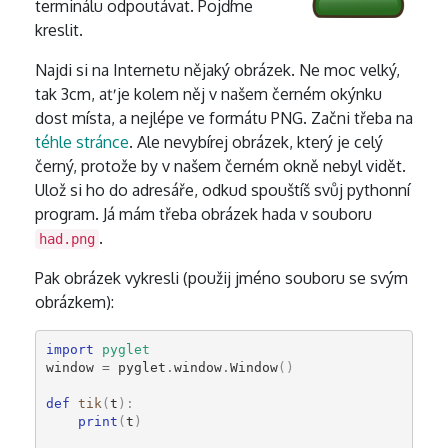
terminálu odpoutávat. Pojďme
kreslit.
Najdi si na Internetu nějaký obrázek. Ne moc velký,
tak 3cm, ať je kolem něj v našem černém okýnku
dost místa, a nejlépe ve formátu PNG. Začni třeba na
téhle stránce
. Ale nevybírej obrázek, který je celý
černý, protože by v našem černém okně nebyl vidět.
Ulož si ho do adresáře, odkud spouštíš svůj pythonní
program. Já mám třeba obrázek hada v souboru
.
had.png
Pak obrázek vykresli (použij jméno souboru se svým
obrázkem):
import
pyglet
window
=
pyglet
.
window
.
Window
()
def
tik
(
t
):
print
(
t
)