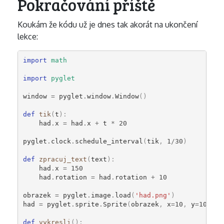
Pokračování příště
Koukám že kódu už je dnes tak akorát na ukončení
lekce:
import
math
import
pyglet
window
=
pyglet
.
window
.
Window
()
def
tik
(
t
):
had
.
x
=
had
.
x
+
t
*
20
pyglet
.
clock
.
schedule_interval
(
tik
,
1
/
30
)
def
zpracuj_text
(
text
):
had
.
x
=
150
had
.
rotation
=
had
.
rotation
+
10
obrazek
=
pyglet
.
image
.
load
(
'had.png'
)
had
=
pyglet
.
sprite
.
Sprite
(
obrazek
,
x
=
10
,
y
=
10
)
def
vykresli
():