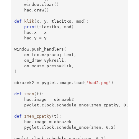
window
.
clear
()
had
.
draw
()
def
klik
(
x
,
y
,
tlacitko
,
mod
):
print
(
tlacitko
,
mod
)
had
.
x
=
x
had
.
y
=
y
window
.
push_handlers
(
on_text
=
zpracuj_text
,
on_draw
=
vykresli
,
on_mouse_press
=
klik
,
)
obrazek2
=
pyglet
.
image
.
load
(
'had2.png'
)
def
zmen
(
t
):
had
.
image
=
obrazek2
pyglet
.
clock
.
schedule_once
(
zmen_zpatky
,
0.2
)
def
zmen_zpatky
(
t
):
had
.
image
=
obrazek
pyglet
.
clock
.
schedule_once
(
zmen
,
0.2
)
pyglet
.
clock
.
schedule_once
(
zmen
,
0.2
)