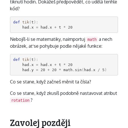
tiknutí hodin. Dokážeš předpovědět, co udělá tenhle
kód?
def
tik
(
t
):
had
.
x
=
had
.
x
+
t
*
20
Nebojíš-li se matematiky, naimportuj
a nech
math
obrázek, ať se pohybuje podle nějaké funkce:
def
tik
(
t
):
had
.
x
=
had
.
x
+
t
*
20
had
.
y
=
20
+
20
*
math
.
sin
(
had
.
x
/
5
)
Co se stane, když začneš měnit ta čísla?
Co se stane, když zkusíš podobně nastavovat atribut
?
rotation
Zavolej později