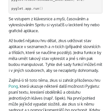
pyglet
.
app
.
run
()
Se vstupem z klávesnice a myši, časováním a
vykreslováním Spritu si vystačíš u leckteré hry nebo
grafické aplikace.
Až budeš nějakou hru dělat, zkus udržovat stav
aplikace v seznamech a
n
-ticích (případně slovnících
a třídách, které se naučíme později). Jedna funkce by
měla umět takový stav vykreslit a jiné s ním pak
budou manipulovat. Tyhle dvě sady funkcí můžeš mít
i v jiných souborech, aby se nezapletly dohromady.
Zajímá-li tě toto téma, zkus si zahrát přiloženou hru
Pong
, která ukazuje některé další možnosti Pygletu:
psaní textu, kreslení obdélníků a obsluhu
jednotlivých kláves (např. šipek). Na první pohled
může její kód vypadat složitě, ale zkus si k němu
sednout a s pomocí komentářů ho pochopit. Kdyby