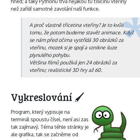
hned; a taky Pythonu trvá nějakou tu tisícinu vteřiny
než zařídí samotné zavolání naší funkce.
A proč vlastně třicetina vteřiny? Je to kvůli
tomu, že potom budeme stavět animace. Když
se nám před očima vystřídá 30 obrázků za
vteřinu, mozek si je spojí a vznikne iluze
plynulého pohybu.
Většina filmů používá jen 24 obrázků za
vteřinu; realistické 3D hry až 60.
Vykreslování 🖌
Program, který vypisuje na
terminál spoustu čísel, není asi zas
tak zajímavý. Téma téhle stránky je
ale grafika, tak se začněme od