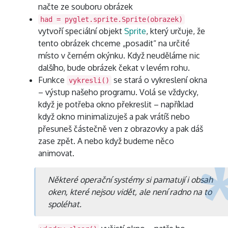
načte ze souboru obrázek
had = pyglet.sprite.Sprite(obrazek)
vytvoří speciální objekt
Sprite
, který určuje, že
tento obrázek chceme „posadit“ na určité
místo v černém okýnku. Když neuděláme nic
dalšího, bude obrázek čekat v levém rohu.
Funkce
se stará o vykreslení okna
vykresli()
– výstup našeho programu. Volá se vždycky,
když je potřeba okno překreslit – například
když okno minimalizuješ a pak vrátíš nebo
přesuneš částečně ven z obrazovky a pak dáš
zase zpět. A nebo když budeme něco
animovat.
Některé operační systémy si pamatují i obsah
oken, které nejsou vidět, ale není radno na to
spoléhat.