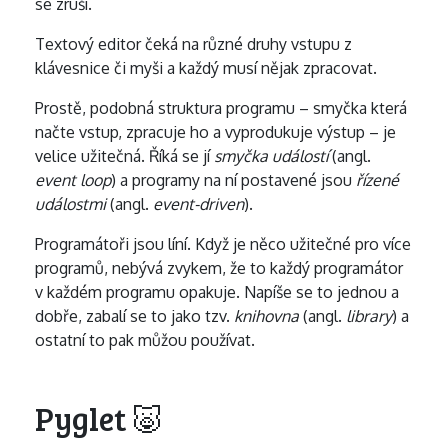
se zruší.
Textový editor čeká na různé druhy vstupu z
klávesnice či myši a každý musí nějak zpracovat.
Prostě, podobná struktura programu – smyčka která
načte vstup, zpracuje ho a vyprodukuje výstup – je
velice užitečná. Říká se jí
smyčka událostí
(angl.
event loop
) a programy na ní postavené jsou
řízené
událostmi
(angl.
event-driven
).
Programátoři jsou líní. Když je něco užitečné pro více
programů, nebývá zvykem, že to každý programátor
v každém programu opakuje. Napíše se to jednou a
dobře, zabalí se to jako tzv.
knihovna
(angl.
library
) a
ostatní to pak můžou používat.
Pyglet 🐷