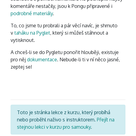
komentáře nestačily, jsou k Pongu připravené i
podrobné materiály
.
To, co jsme tu probrali a pár věcí navíc, je shrnuto
v
taháku na Pyglet
, který si můžeš stáhnout a
vytisknout.
A chceš-li se do Pygletu ponořit hlouběji, existuje
pro něj
dokumentace
. Nebude-li ti v ní něco jasné,
zeptej se!
Toto je stránka lekce z kurzu, který probíhá
nebo proběhl naživo s instruktorem.
Přejít na
stejnou lekci v kurzu pro samouky
.