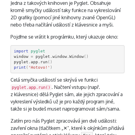
Jedna z takových knihoven je Pyglet. Obsahuje
kromě smyčky událostí taky funkce na vykreslování
2D grafiky (pomocí jiné knihovny zvané OpenGL)
nebo třeba načítání událostí z klávesnice a myši.
Pojďme se vrátit k prográmku, který ukazuje okno:
import
pyglet
window
=
pyglet
.
window
.
Window
()
pyglet
.
app
.
run
()
print
(
'Hotovo!'
)
Celá smyčka událostí se skrývá ve funkci
. Načtení vstupu (např.
pyglet.app.run()
z klávesnice) dělá Pyglet sám, ale jejich zpracování a
vykreslení výsledků už je pro každý program jiné,
takže si je budeš muset naprogramovat sám/sama.
Zatím pro nás Pyglet zpracovává jen dvě události:
zavření okna (tlačítkem „✕“, které k okýnkům přidává