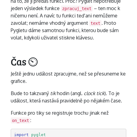
na to, že jí předáš funkci. Proč? Pyglet nepotřebuje
jeden výsledek funkce
– ten moc k
zpracuj_text
ničemu není. A navíc tu funkci teď ani nemůžeme
zavolat; nemáme vhodný argument
. Proto
text
Pygletu dáme samotnou funkci, kterou bude sám
volat, kdykoli uživatel stiskne klávesu.
Čas ⏲
Ještě jednu událost zpracujme, než se přesuneme ke
grafice.
Bude to takzvaný
tik
hodin (angl.
clock tick
). To je
událost, která nastává pravidelně po nějakém čase.
Funkce pro tiky se registruje trochu jinak než
:
on_text
import
pyglet