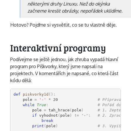
některými druhy Linuxu. Než do okýnka
začneme kreslit obrázky, nepořádek uklidíme.
Hotovo? Pojďme si vysvětlit, co se tu vlastně děje.
Interaktivní programy
Podívejme se ještě jednou, jak zhruba vypadá hlavní
program pro Piškvorky, který jsme napsali na
projektech. V komentářích je napsané, co která část
kódu dělá:
def
piskvorky1d
():
pole
=
'-'
*
20
# Příprava hry
while
True
:
# Pořád dokola
pole
=
tah_hrace
(
pole
)
# 1. Zeptej se
if
vyhodnot
(
pole
)
!=
'-'
:
# 2. Zpracuj t
break
print
(
pole
)
# 3. Vypiš sta