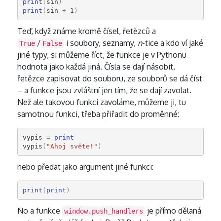
print
(
sin
)
print
(
sin
+
1
)
Teď, když známe kromě čísel, řetězců a
/
i soubory, seznamy,
n
-tice a kdo ví jaké
True
False
jiné typy, si můžeme říct, že funkce je v Pythonu
hodnota jako každá jiná. Čísla se dají násobit,
řetězce zapisovat do souboru, ze souborů se dá číst
– a funkce jsou zvláštní jen tím, že se dají zavolat.
Než ale takovou funkci zavoláme, můžeme ji, tu
samotnou funkci, třeba přiřadit do proměnné:
vypis
=
print
vypis
(
"Ahoj světe!"
)
nebo předat jako argument jiné funkci:
print
(
print
)
No a funkce
je přímo dělaná
window.push_handlers