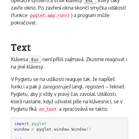
operační systém) a stisk klávesy
, který taky
Esc
zavře okno. Po zavření okna skončí smyčka událostí
(funkce
) a program může
pyglet.app.run()
pokračovat.
Text
Klávesa
není příliš zajímavá. Zkusme reagovat i
Esc
na jiné klávesy.
V Pygletu se na události reaguje tak, že napíšeš
funkci a pak ji
zaregistruješ
(angl.
register
) – řekneš
Pygletu, aby ji vždy v pravý čas zavolal. Události,
která nastane, když uživatel píše na klávesnici, se v
Pygletu říká
a zpracovává se takto:
on_text
import
pyglet
window
=
pyglet
.
window
.
Window
()