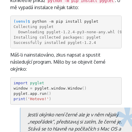
konkrétně příkaz
. U
python -m pip install pyglet
mě vypadá instalace nějak takto:
(venv)$ 
Collecting pyglet
  Downloading pyglet-1.2.4-py3-none-any.whl (964kB
Installing collected packages: pyglet
Successfully installed pyglet-1.2.4
Máš-li nainstalováno, zkus napsat a spustit
následující program. Mělo by se objevit černé
okýnko:
import
pyglet
window
=
pyglet
.
window
.
Window
()
pyglet
.
app
.
run
()
print
(
'Hotovo!'
)
Jestli okýnko není černé ale je v něm nějaký
„nepořádek“, představuj si zatím, že černé je.
Stává se to hlavně na počítačích s Mac OS a