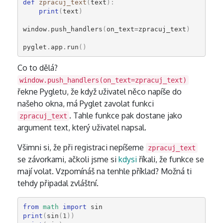
def
zpracuj_text
(
text
):
print
(
text
)
window
.
push_handlers
(
on_text
=
zpracuj_text
)
pyglet
.
app
.
run
()
Co to dělá?
window.push_handlers(on_text=zpracuj_text)
řekne Pygletu, že když uživatel něco napíše do
našeho okna, má Pyglet zavolat funkci
. Tahle funkce pak dostane jako
zpracuj_text
argument text, který uživatel napsal.
Všimni si, že při registraci nepíšeme
zpracuj_text
se závorkami, ačkoli jsme si
kdysi
říkali, že funkce se
mají volat. Vzpomínáš na tenhle příklad? Možná ti
tehdy připadal zvláštní.
from
math
import
sin
print
(
sin
(
1
))