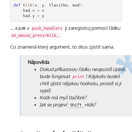
def
klik
(
x
,
y
,
tlacitko
,
mod
):
had
.
x
=
x
had
.
y
=
y
… a pak v
ji zaregistruj pomocí řádku
push_handlers
.
on_mouse_press=klik,
Co znamená který argument, to zkus zjistit sama.
Nápověda
Dokud příkazovou řádku neopustíš úplně,
bude fungovat
! Kdykoliv budeš
print
chtít zjistit nějakou hodnotu, prostě si ji
vypiš.
Kolik má myš tlačítek?
Jak se projeví
+klik?
Shift