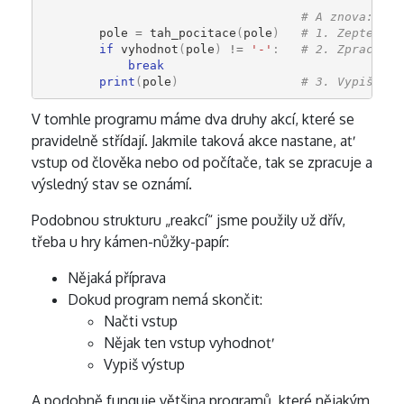
# A znova:
pole
=
tah_pocitace
(
pole
)
# 1. Zeptej se
if
vyhodnot
(
pole
)
!=
'-'
:
# 2. Zpracuj t
break
print
(
pole
)
# 3. Vypiš sta
V tomhle programu máme dva druhy akcí, které se
pravidelně střídají. Jakmile taková akce nastane, ať
vstup od člověka nebo od počítače, tak se zpracuje a
výsledný stav se oznámí.
Podobnou strukturu „reakcí“ jsme použily už dřív,
třeba u hry kámen-nůžky-papír:
Nějaká příprava
Dokud program nemá skončit:
Načti vstup
Nějak ten vstup vyhodnoť
Vypiš výstup
A podobně funguje většina programů, které nějakým