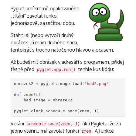
Pyglet umí kromě opakovaného
„tikání“ zavolat funkci
jednorázově, za určitou dobu.
Stáhni si (nebo vytvoř) druhý
obrázek. Já mám druhého hada,
tentokrát s trochu natočenou hlavou a ocasem.
Až budeš mít obrázek v adresáři s programem, přidej
těsně před
tenhle kus kódu:
pyglet.app.run()
obrazek2
=
pyglet
.
image
.
load
(
'had2.png'
)
def
zmen
(
t
):
had
.
image
=
obrazek2
pyglet
.
clock
.
schedule_once
(
zmen
,
1
)
Volání
říká Pygletu, že za
schedule_once(zmen, 1)
jednu vteřinu má zavolat funkci
. A funkce
zmen