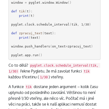
window
=
pyglet
.
window
.
Window
()
def
tik
(
t
):
print
(
t
)
pyglet
.
clock
.
schedule_interval
(
tik
,
1
/
30
)
def
zpracuj_text
(
text
):
print
(
text
)
window
.
push_handlers
(
on_text
=
zpracuj_text
)
pyglet
.
app
.
run
()
Co to dělá?
pyglet.clock.schedule_interval(tik, 
řekne Pygletu, že má zavolat funkci
1/30)
tik
každou třicetinu (
) vteřiny.
1/30
A funkce
dostane jeden argument – kolik času
tik
uplynulo od posledního zavolání. Většinou to není
přesně 1/30 vteřiny, ale něco víc. Počítač má i jiné
věci na práci, takže se k naší aplikaci nemusí dostat