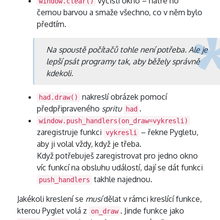
vyčistí okno – natře ho
window.clear()
černou barvou a smaže všechno, co v něm bylo
předtím.
Na spoustě počítačů tohle není potřeba. Ale je
lepší psát programy tak, aby běžely správně
kdekoli.
nakreslí obrázek pomocí
had.draw()
předpřipraveného
spritu
.
had
window.push_handlers(on_draw=vykresli)
zaregistruje funkci
– řekne Pygletu,
vykresli
aby ji volal vždy, když je třeba.
Když potřebuješ zaregistrovat pro jedno okno
víc funkcí na obsluhu událostí, dají se dát funkci
takhle najednou.
push_handlers
Jakékoli kreslení se
musí
dělat v rámci kreslící funkce,
kterou Pyglet volá z
. Jinde funkce jako
on_draw