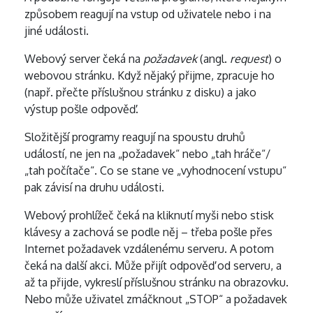
způsobem reagují na vstup od uživatele nebo i na
jiné události.
Webový server čeká na
požadavek
(angl.
request
) o
webovou stránku. Když nějaký přijme, zpracuje ho
(např. přečte příslušnou stránku z disku) a jako
výstup pošle odpověď.
Složitější programy reagují na spoustu druhů
událostí, ne jen na „požadavek“ nebo „tah hráče“/
„tah počítače“. Co se stane ve „vyhodnocení vstupu“
pak závisí na druhu události.
Webový prohlížeč čeká na kliknutí myši nebo stisk
klávesy a zachová se podle něj – třeba pošle přes
Internet požadavek vzdálenému serveru. A potom
čeká na další akci. Může přijít odpověď od serveru, a
až ta přijde, vykreslí příslušnou stránku na obrazovku.
Nebo může uživatel zmáčknout „STOP“ a požadavek