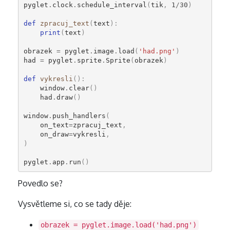
pyglet
.
clock
.
schedule_interval
(
tik
,
1
/
30
)
def
zpracuj_text
(
text
):
print
(
text
)
obrazek
=
pyglet
.
image
.
load
(
'had.png'
)
had
=
pyglet
.
sprite
.
Sprite
(
obrazek
)
def
vykresli
():
window
.
clear
()
had
.
draw
()
window
.
push_handlers
(
on_text
=
zpracuj_text
,
on_draw
=
vykresli
,
)
pyglet
.
app
.
run
()
Povedlo se?
Vysvětleme si, co se tady děje:
obrazek = pyglet.image.load('had.png')