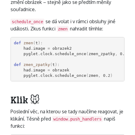
změní obrázek – stejně jako se předtím měnily
souřadnice.
se dá volat i v rámci obsluhy jiné
schedule_once
události. Zkus funkci
nahradit tímhle:
zmen
def
zmen
(
t
):
had
.
image
=
obrazek2
pyglet
.
clock
.
schedule_once
(
zmen_zpatky
,
0.2
)
def
zmen_zpatky
(
t
):
had
.
image
=
obrazek
pyglet
.
clock
.
schedule_once
(
zmen
,
0.2
)
Klik 🐭
Poslední věc, na kterou se tady naučíme reagovat, je
klikání. Těsně před
napiš
window.push_handlers
funkci: