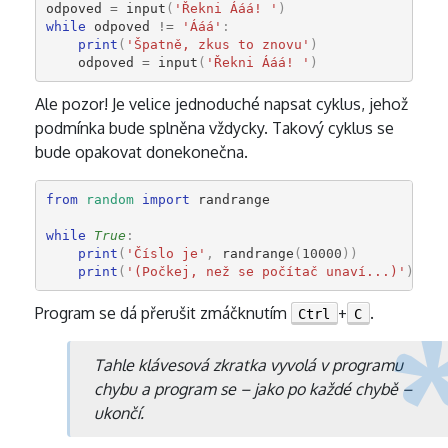
odpoved
=
input
(
'Řekni Ááá! '
)
while
odpoved
!=
'Ááá'
:
print
(
'Špatně, zkus to znovu'
)
odpoved
=
input
(
'Řekni Ááá! '
)
Ale pozor! Je velice jednoduché napsat cyklus, jehož
podmínka bude splněna vždycky. Takový cyklus se
bude opakovat donekonečna.
from
random
import
randrange
while
True
:
print
(
'Číslo je'
,
randrange
(
10000
))
print
(
'(Počkej, než se počítač unaví...)'
)
Program se dá přerušit zmáčknutím
+
.
Ctrl
C
Tahle klávesová zkratka vyvolá v programu
chybu a program se – jako po každé chybě –
ukončí.