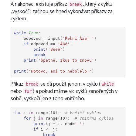
A nakonec, existuje příkaz
, který z cyklu
break
„vyskočí“: začnou se hned vykonávat příkazy za
cyklem.
while
True
:
odpoved
=
input
(
'Řekni Ááá! '
)
if
odpoved
==
'Ááá'
:
print
(
'Bééé'
)
break
print
(
'Špatně, zkus to znovu'
)
print
(
'Hotovo, ani to nebolelo.'
)
Příkaz
se dá použít jenom v cyklu (
break
while
nebo
) a pokud máme víc cyklů zanořených v
for
sobě, vyskočí jen z toho vnitřního.
for
i
in
range
(
10
):
# Vnější cyklus
for
j
in
range
(
10
):
# Vnitřní cyklus
print
(
j
*
i
,
end
=
' '
)
if
i
<=
j
:
break