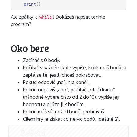
print
()
Ale zpátky k
! Dokážeš napsat tenhle
while
program?
Oko bere
Začínáš s 0 body.
Počítač v každém kole vypíše, kolik máš bodů, a
zeptá se tě, jestli chceš pokračovat.
Pokud odpovíš „ne“, hra končí.
Pokud odpovíš „ano“, počítač „otočí kartu“
(náhodně vybere číslo od 2 do 10), vypíše její
hodnotu a přičte ji k bodům.
Pokud máš víc než 21 bodů, prohráváš.
Cílem hry je získat co nejvíc bodů, ideálně 21.
Řešení