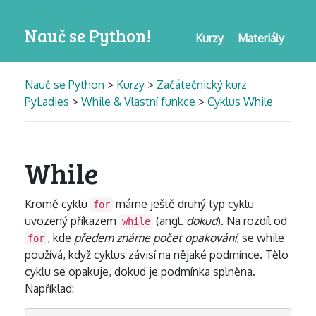
Nauč se Python!
Kurzy
Materiály
Nauč se Python
>
Kurzy
>
Začátečnický kurz
PyLadies
>
While & Vlastní funkce
>
Cyklus While
While
Kromě cyklu
máme ještě druhý typ cyklu
for
uvozený příkazem
(angl.
dokud
). Na rozdíl od
while
, kde
předem známe počet opakování
, se while
for
používá, když cyklus závisí na nějaké podmínce. Tělo
cyklu se opakuje, dokud je podmínka splněna.
Například: