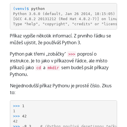
(venv)$ 
Python 3.6.0 (default, Jan 26 2014, 18:15:05)
[GCC 4.8.2 20131212 (Red Hat 4.8.2-7)] on linux
Type "help", "copyright", "credits" or "license" f
Příkaz vypíše několik informací. Z prvního řádku se
můžeš ujistit, že používáš Python 3.
Python pak třemi „zobáčky“
poprosí o
>>>
instrukce. Je to jako v příkazové řádce, ale místo
příkazů jako
a
sem budeš psát příkazy
cd
mkdir
Pythonu.
Nejjednodušší příkaz Pythonu je prosté číslo. Zkus
to:
>>> 
1
1
>>> 
42
42
>>> 
-
8.3
# (Python používá desetinnou tečku)