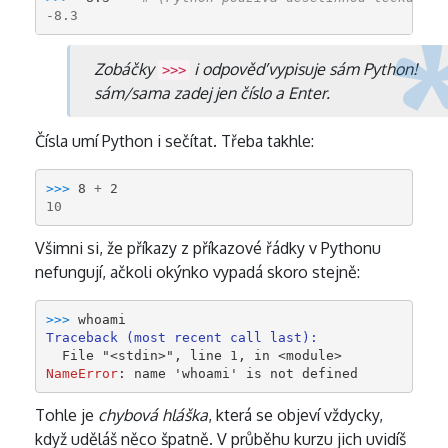
-8.3
Zobáčky
i odpověď vypisuje sám Python!
>>>
sám/sama zadej jen číslo a Enter.
Čísla umí Python i sečítat. Třeba takhle:
>>> 
8
+
2
10
Všimni si, že příkazy z příkazové řádky v Pythonu
nefungují, ačkoli okýnko vypadá skoro stejně:
>>> 
whoami
Traceback (most recent call last):
  File 
"<stdin>"
, line 
1
, in 
<module>
NameError
: 
name 'whoami' is not defined
Tohle je
chybová hláška
, která se objeví vždycky,
když uděláš něco špatně. V průběhu kurzu jich uvidíš