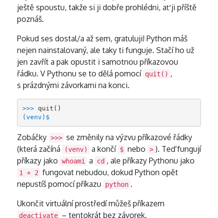
ještě spoustu, takže si ji dobře prohlédni, ať ji příště
poznáš.
Pokud ses dostal/a až sem, gratuluji! Python máš
nejen nainstalovaný, ale taky ti funguje. Stačí ho už
jen zavřít a pak opustit i samotnou příkazovou
řádku. V Pythonu se to dělá pomocí
,
quit()
s prázdnými závorkami na konci.
>>>
(venv)$
Zobáčky
se změnily na výzvu příkazové řádky
>>>
(která začíná
a končí
nebo
). Teď fungují
(venv)
$
>
příkazy jako
a
, ale příkazy Pythonu jako
whoami
cd
fungovat nebudou, dokud Python opět
1 + 2
nepustíš pomocí příkazu
.
python
Ukončit virtuální prostředí můžeš příkazem
– tentokrát bez závorek.
deactivate