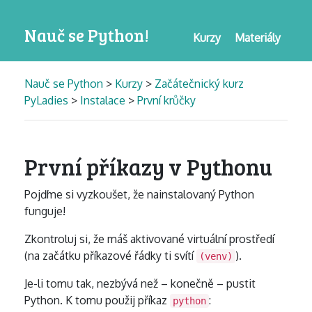
Nauč se Python!
Kurzy
Materiály
Nauč se Python
>
Kurzy
>
Začátečnický kurz
PyLadies
>
Instalace
>
První krůčky
První příkazy v Pythonu
Pojďme si vyzkoušet, že nainstalovaný Python
funguje!
Zkontroluj si, že máš aktivované virtuální prostředí
(na začátku příkazové řádky ti svítí
).
(venv)
Je-li tomu tak, nezbývá než – konečně – pustit
Python. K tomu použij příkaz
:
python