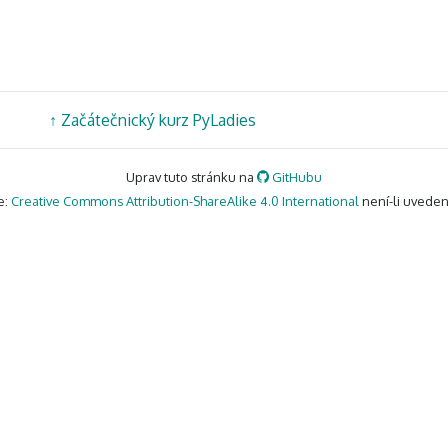
↑
Začátečnický kurz PyLadies
Uprav tuto stránku na
GitHubu
e:
Creative Commons Attribution-ShareAlike 4.0 International
není-li uveden