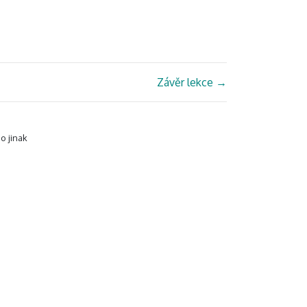
Závěr lekce
→
o jinak