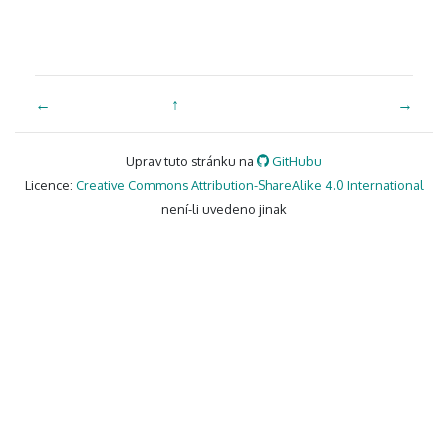
←
↑
→
Uprav tuto stránku na
GitHubu
Licence:
Creative Commons Attribution-ShareAlike 4.0 International
není-li uvedeno jinak