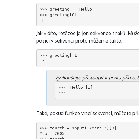
>>> greeting = 'Hello'

>>> greeting[0]

'H'
Jak vidíte, řetězec je jen sekvence znaků. Mů
pozici v sekvenci proto můžeme takto:
>>> greeting[-1]

'o'
Vyzkoušejte přistoupit k prvku přímo,
>>> 'Hello'[1]

'e'
Také, pokud funkce vrací sekvenci, můžete př
>>> fourth = input('Year: ')[3]

Year: 2005
