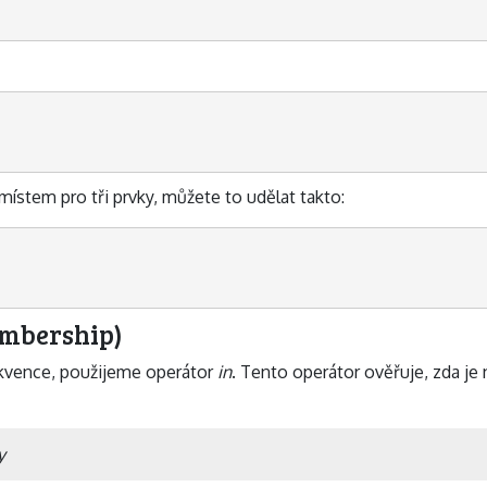
místem pro tři prvky, můžete to udělat takto:
embership)
sekvence, použijeme operátor
in
. Tento operátor ověřuje, zda je
y