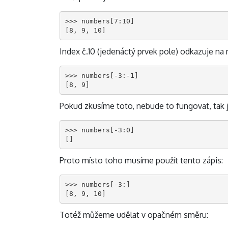
>>> numbers[7:10]

[8, 9, 10]
Index č.10 (jedenáctý prvek pole) odkazuje na 
>>> numbers[-3:-1]

[8, 9]
Pokud zkusíme toto, nebude to fungovat, tak
>>> numbers[-3:0]

[]
Proto místo toho musíme použít tento zápis:
>>> numbers[-3:]

[8, 9, 10]
Totéž můžeme udělat v opačném směru: