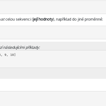
vat
celou sekvenci (
její hodnoty
), například do jiné proměnné:
zí následujícími příklady:
, 9, 10]
