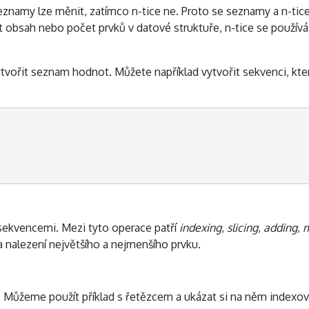
eznamy lze měnit, zatímco n-tice ne. Proto se seznamy a n-tice
 obsah nebo počet prvků v datové struktuře, n-tice se používá
tvořit seznam hodnot. Můžete například vytvořit sekvenci, kter
ekvencemi. Mezi tyto operace patří
indexing
,
slicing
,
adding
,
m
a nalezení největšího a nejmenšího prvku.
Můžeme použít příklad s řetězcem a ukázat si na něm indexován