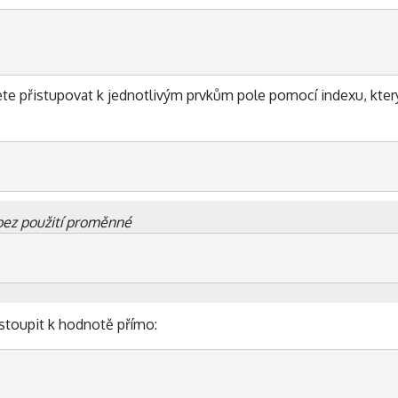
žete přistupovat k jednotlivým prvkům pole pomocí indexu, kter
 bez použití proměnné
istoupit k hodnotě přímo: