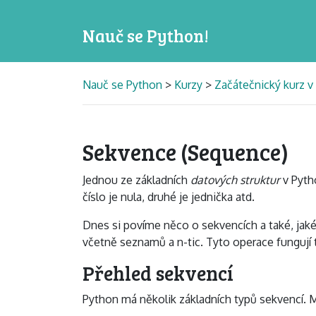
Nauč se Python!
Nauč se Python
>
Kurzy
>
Začátečnický kurz v
Sekvence (Sequence)
Jednou ze základních
datových struktur
v Pyth
číslo je nula, druhé je jednička atd.
Dnes si povíme něco o sekvencích a také, jak
včetně seznamů a n-tic. Tyto operace fungují ta
Přehled sekvencí
Python má několik základních typů sekvencí. M