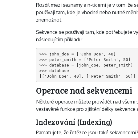
Rozdíl mezi seznamy a n-ticemi je v tom, že s
používají tam, kde je vhodné nebo nutné měnit
znemožnot.
Sekvence se používají tam, kde potřebujete vy
následujícím příkladu:
>>> john_doe = ['John Doe', 40]

>>> peter_smith = ['Peter Smith', 50]

>>> database = [john_doe, peter_smith]

>>> database

[['John Doe', 40], ['Peter Smith', 50]]
Operace nad sekvencemi
Některé operace můžete provádět nad všemi s
vestavěné funkce pro zjištění délky sekvence 
Indexování (Indexing)
Pamatujete, že řetězce jsou také sekvencemi? 