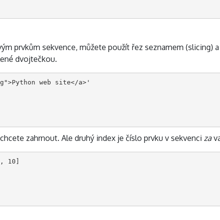
vým prvkům sekvence, můžete použít řez seznamem (slicing) a z
lené dvojtečkou.
g">Python web site</a>'

ý chcete zahrnout. Ale druhý index je číslo prvku v sekvenci
za
va
, 10]
