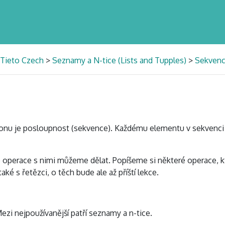
 Tieto Czech
>
Seznamy a N-tice (Lists and Tupples)
>
Sekvenc
onu je posloupnost (sekvence). Každému elementu v sekvenci je 
é operace s nimi můžeme dělat. Popíšeme si některé operace,
ké s řetězci, o těch bude ale až příští lekce.
ezi nejpoužívanější patří seznamy a n-tice.