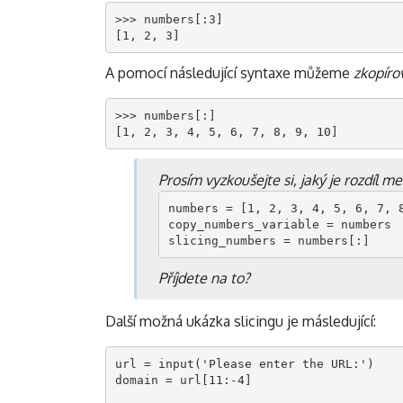
>>> numbers[:3]

[1, 2, 3]
A pomocí následující syntaxe můžeme
zkopíro
>>> numbers[:]

[1, 2, 3, 4, 5, 6, 7, 8, 9, 10]
Prosím vyzkoušejte si, jaký je rozdíl me
numbers = [1, 2, 3, 4, 5, 6, 7, 8
copy_numbers_variable = numbers

slicing_numbers = numbers[:]
Příjdete na to?
Další možná ukázka slicingu je másledující:
url = input('Please enter the URL:')

domain = url[11:-4]
