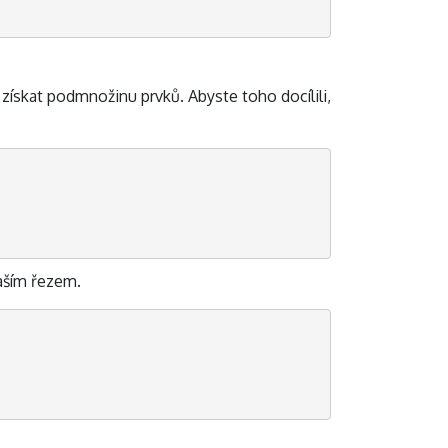
ískat podmnožinu prvků. Abyste toho docílili,
ším řezem.