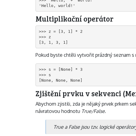
>>> 'Hello,' + 'world!'

'Hello, world!'
Multiplikační operátor
>>> z = [3, 1] * 2

>>> z

[3, 1, 3, 1]
Pokud byste chtěli vytvořit prázdný seznam s 
>>> s = [None] * 3

>>> s

[None, None, None]
Zjištění prvku v sekvenci (M
Abychom zjistili, zda je nějaký prvek prkem 
návratovou hodnotu
True/False
.
True a False jsou tzv. logické operátor