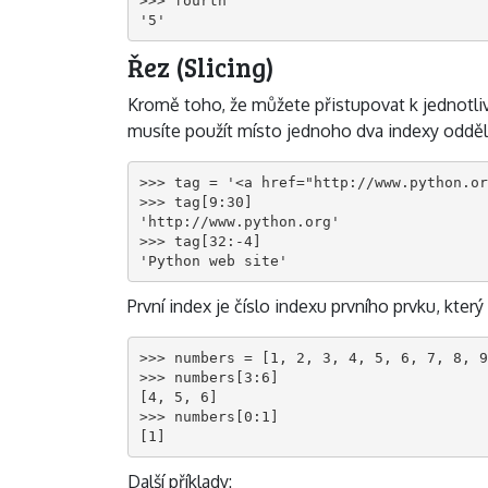
>>> fourth

'5'
Řez (Slicing)
Kromě toho, že můžete přistupovat k jednotli
musíte použít místo jednoho dva indexy oddě
>>> tag = '<a href="http://www.python.or
>>> tag[9:30]

'http://www.python.org'

>>> tag[32:-4]

'Python web site'
První index je číslo indexu prvního prvku, kter
>>> numbers = [1, 2, 3, 4, 5, 6, 7, 8, 9
>>> numbers[3:6]

[4, 5, 6]

>>> numbers[0:1]

[1]
Další příklady: