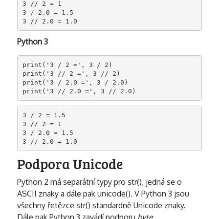
3 // 2 = 1

3 / 2.0 = 1.5

3 // 2.0 = 1.0
Python 3
print('3 / 2 =', 3 / 2)

print('3 // 2 =', 3 // 2)

print('3 / 2.0 =', 3 / 2.0)

print('3 // 2.0 =', 3 // 2.0)
3 / 2 = 1.5

3 // 2 = 1

3 / 2.0 = 1.5

3 // 2.0 = 1.0
Podpora Unicode
Python 2 má separátní typy pro str(), jedná se o
ASCII znaky a dále pak unicode(). V Python 3 jsou
všechny řetězce str() standardně Unicode znaky.
Dále pak Python 3 zavádí podporu
byte
.