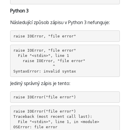
Python 3
Následující způsob zápisu v Python 3 nefunguje:
raise IOError, "file error"
raise IOError, "file error"

  File "<stdin>", line 1

    raise IOError, "file error"

                 ^

SyntaxError: invalid syntax
Jediný správný zápis je tento:
raise IOError("file error")
raise IOError("file error")

Traceback (most recent call last):

  File "<stdin>", line 1, in <module>

OSError: file error