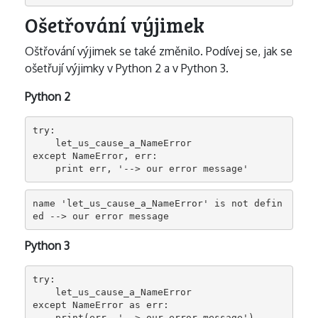
Ošetřování výjimek
Oštřování výjimek se také změnilo. Podívej se, jak se
ošetřují výjimky v Python 2 a v Python 3.
Python 2
try:

    let_us_cause_a_NameError

except NameError, err:

    print err, '--> our error message'
name 'let_us_cause_a_NameError' is not defin
ed --> our error message
Python 3
try:

    let_us_cause_a_NameError

except NameError as err:

    print(err, '--> our error message')