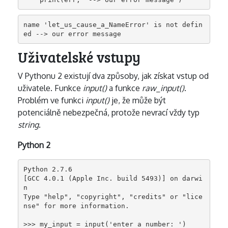
name 'let_us_cause_a_NameError' is not defin
ed --> our error message
Uživatelské vstupy
V Pythonu 2 existují dva způsoby, jak získat vstup od
uživatele. Funkce
input()
a funkce
raw_input()
.
Problém ve funkci
input()
je, že může být
potenciálně nebezpečná, protože nevrací vždy typ
string
.
Python 2
Python 2.7.6

[GCC 4.0.1 (Apple Inc. build 5493)] on darwi
n

Type "help", "copyright", "credits" or "lice
nse" for more information.

>>> my_input = input('enter a number: ')
