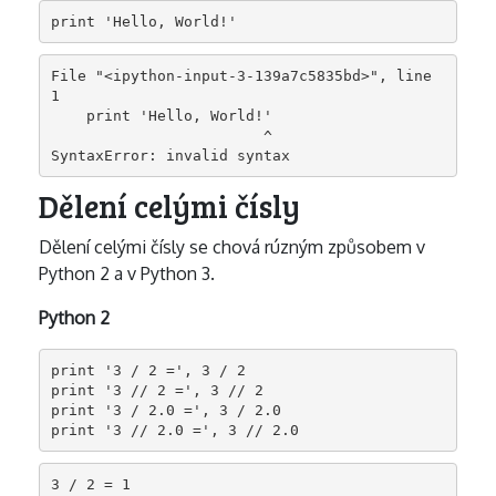
print 'Hello, World!'
File "<ipython-input-3-139a7c5835bd>", line 
1

    print 'Hello, World!'

                        ^

SyntaxError: invalid syntax
Dělení celými čísly
Dělení celými čísly se chová rúzným způsobem v
Python 2 a v Python 3.
Python 2
print '3 / 2 =', 3 / 2

print '3 // 2 =', 3 // 2

print '3 / 2.0 =', 3 / 2.0

print '3 // 2.0 =', 3 // 2.0
3 / 2 = 1
