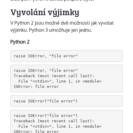
Vyvolání výjimky
V Python 2 jsou možné dvě možnosti jak vyvolat
výjimku. Python 3 umožňuje jen jednu.
Python 2
raise IOError, "file error"
raise IOError, "file error"

Traceback (most recent call last):

  File "<stdin>", line 1, in <module>

IOError: file error
raise IOError("file error")
raise IOError("file error")

Traceback (most recent call last):

  File "<stdin>", line 1, in <module>

IOError: file error