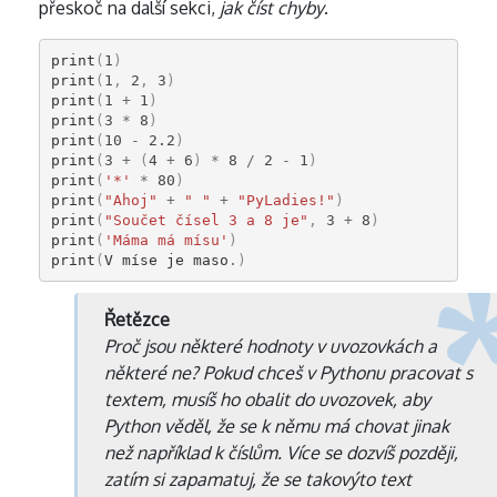
přeskoč na další sekci,
jak číst chyby
.
print
(
1
)
print
(
1
,
2
,
3
)
print
(
1
+
1
)
print
(
3
*
8
)
print
(
10
-
2.2
)
print
(
3
+
(
4
+
6
)
*
8
/
2
-
1
)
print
(
'*'
*
80
)
print
(
"Ahoj"
+
" "
+
"PyLadies!"
)
print
(
"Součet čísel 3 a 8 je"
,
3
+
8
)
print
(
'Máma má mísu'
)
print
(
V
míse
je
maso
.
)
Řetězce
Proč jsou některé hodnoty v uvozovkách a
některé ne? Pokud chceš v Pythonu pracovat s
textem, musíš ho obalit do uvozovek, aby
Python věděl, že se k němu má chovat jinak
než například k číslům. Více se dozvíš později,
zatím si zapamatuj, že se takovýto text