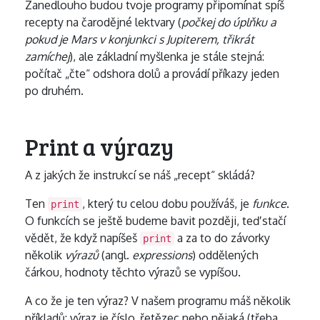
Zanedlouho budou tvoje programy připomínat spíš
recepty na čarodějné lektvary (
počkej do úplňku a
pokud je Mars v konjunkci s Jupiterem, třikrát
zamíchej
), ale základní myšlenka je stále stejná:
počítač „čte“ odshora dolů a provádí příkazy jeden
po druhém.
Print a výrazy
A z jakých že instrukcí se náš „recept“ skládá?
Ten
, který tu celou dobu používáš, je
funkce
.
print
O funkcích se ještě budeme bavit později, teď stačí
vědět, že když napíšeš
a za to do závorky
print
několik
výrazů
(angl.
expressions
) oddělených
čárkou, hodnoty těchto výrazů se vypíšou.
A co že je ten výraz? V našem programu máš několik
příkladů: výraz je číslo, řetězec nebo nějaká (třeba