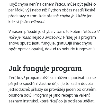
Když chyba není na daném řádku, může být ještě o
pár řádků výš nebo níž: Python občas nesdílí lidské
představy o tom, kde přesně chyba
je
. Ukáže jen,
kde si jí sám
všimnul
.
V našem případě je chyba v tom, že kolem řetězce
V
míse je maso
nejsou uvozovky. Přidej je a program
znovu spusť. Jestli funguje, gratuluji! Jinak chybu
opět oprav a opakuj, dokud to nebude fungovat :)
Jak funguje program
Teď, když program běží, se můžeme podívat, co se
při jeho spuštění vlastně děje. Je to zatím docela
jednoduché: příkazy se provádějí jeden po druhém,
odshora dolů. Program je jako recept na vaření:
seznam instrukcí, které říkají co je potřeba udělat.