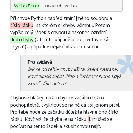
SyntaxError
Při chybě Python napřed zmíní jméno souboru a
číslo řádku
, na kterém si chyby všimnul. Potom
vypíše celý řádek s chybou a nakonec oznámí
druh chyby
(v tomto případě je to „syntaktická
chyba“) a případně nějaké bližší upřesnění.
Pro zvídavé
Jak se od téhle chyby liší ta, která nastane,
když zkusíš sečíst číslo a řetězec? Nebo když
zkusíš dělit nulou?
Chybové hlášky můžou být ze začátku těžko
pochopitelné, zvyknout se na ně dá asi jenom praxí.
Pro tebe bude ze začátku důležité hlavně ono číslo
řádku. Když víš, že chyba je na řádku
11
, můžeš se
podívat na tento řádek a zkusit chybu najít.