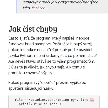
označuje označuje v programovací hantýrce
jako
.
řetězec
Jak číst chyby
Často zjistíš, že program, který napíšeš, nebude
fungovat hned napoprvé. Počítač je hloupý stroj;
pokud instrukce nenapíšeš přesně podle pravidel
jazyka Python, neumí si domyslet, co po něm chceš.
Ale nevěš hlavu, stává se to všem programátorům.
Důležité je vědět, jak chybu najít. A k tomu ti
pomůžou chybové výpisy.
Pokud program výše opíšeš přesně, vypíše po
spuštění následující hlášku:
  File "
~/pyladies
/02/printing.py", line 
11
    print(V míse je maso.)
