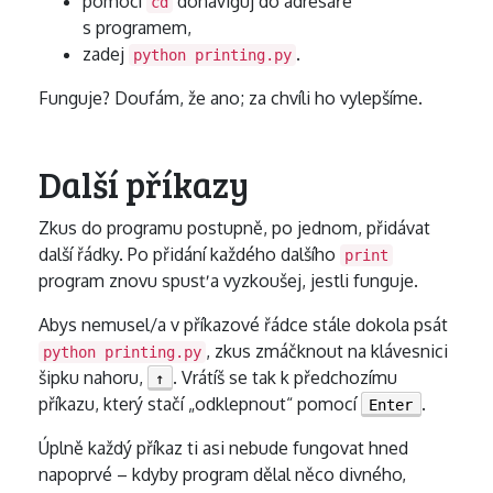
pomocí
donaviguj do adresáře
cd
s programem,
zadej
.
python printing.py
Funguje? Doufám, že ano; za chvíli ho vylepšíme.
Další příkazy
Zkus do programu postupně, po jednom, přidávat
další řádky. Po přidání každého dalšího
print
program znovu spusť a vyzkoušej, jestli funguje.
Abys nemusel/a v příkazové řádce stále dokola psát
, zkus zmáčknout na klávesnici
python printing.py
šipku nahoru,
. Vrátíš se tak k předchozímu
↑
příkazu, který stačí „odklepnout“ pomocí
.
Enter
Úplně každý příkaz ti asi nebude fungovat hned
napoprvé – kdyby program dělal něco divného,