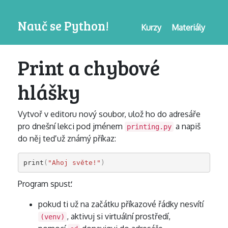
Nauč se Python!
Kurzy
Materiály
Print a chybové
hlášky
Vytvoř v editoru nový soubor, ulož ho do adresáře
pro dnešní lekci pod jménem
a napiš
printing.py
do něj teď už známý příkaz:
print
(
"Ahoj světe!"
)
Program spusť:
pokud ti už na začátku příkazové řádky nesvítí
, aktivuj si virtuální prostředí,
(venv)