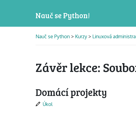
Nauč se Python!
Nauč se Python
>
Kurzy
>
Linuxová administr
Závěr lekce: Soub
Domácí projekty
Úkol