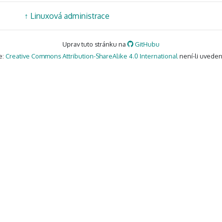
↑
Linuxová administrace
Uprav tuto stránku na
GitHubu
e:
Creative Commons Attribution-ShareAlike 4.0 International
není-li uveden