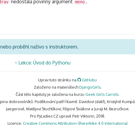
nedostala povinný argument
.
drav
meno
á nebo proběhl naživo s instruktorem.
↑
Lekce: Úvod do Pythonu
Uprav tuto stránku na
GitHubu
Založeno na materiálech
DjangoGirls
.
Část této kapitoly je založena na kurzu
Geek Girls Carrots
.
upina dobrovolníků. Poděkování patří hlavně: Davidovi (dakf), Kristýně Kump
Jaegerové, Matějovi Stuchlíkovi, Filipovi Sivákovi a Juraji M. Bezručkovi.
Pro PyLadies CZ upravil Petr Viktorin, 2018.
Licence:
Creative Commons Attribution-ShareAlike 4.0 International