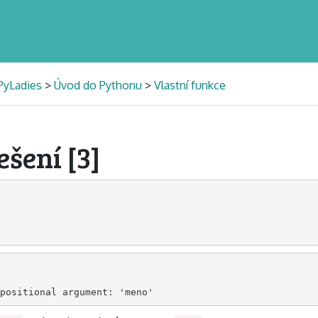
PyLadies
>
Úvod do Pythonu
>
Vlastní funkce
ešení [3]
positional argument: 'meno'