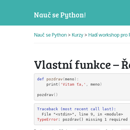
Nauč se Python!
Nauč se Python
>
Kurzy
>
Hadí workshop pro 
Vlastní funkce – Ř
def
pozdrav
(
meno
):
print
(
'Vitam ťa,'
,
meno
)
pozdrav
()
Traceback (most recent call last):
  File 
"<stdin>"
, line 
9
, in 
<module>
TypeError
: 
pozdrav() missing 1 required 