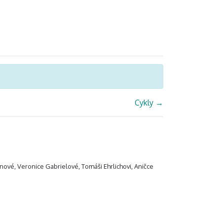
Cykly
→
ánové, Veronice Gabrielové, Tomáši Ehrlichovi, Aničce