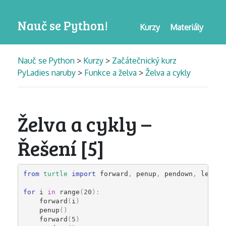
Nauč se Python!
Kurzy
Materiály
Nauč se Python
>
Kurzy
>
Začátečnický kurz
PyLadies naruby
>
Funkce a želva
>
Želva a cykly
Želva a cykly –
Řešení [5]
from
turtle
import
forward
,
penup
,
pendown
,
left
,
for
i
in
range
(
20
):
forward
(
i
)
penup
()
forward
(
5
)