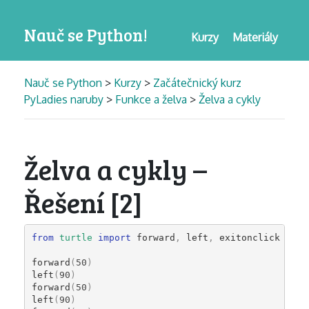
Nauč se Python!
Kurzy
Materiály
Nauč se Python
>
Kurzy
>
Začátečnický kurz
PyLadies naruby
>
Funkce a želva
>
Želva a cykly
Želva a cykly –
Řešení [2]
from
turtle
import
forward
,
left
,
exitonclick
forward
(
50
)
left
(
90
)
forward
(
50
)
left
(
90
)