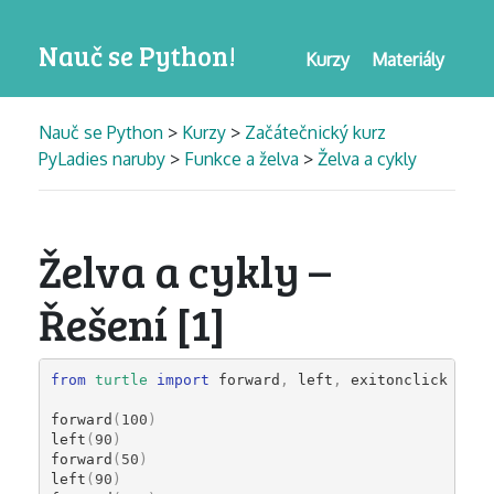
Nauč se Python!
Kurzy
Materiály
Nauč se Python
>
Kurzy
>
Začátečnický kurz
PyLadies naruby
>
Funkce a želva
>
Želva a cykly
Želva a cykly –
Řešení [1]
from
turtle
import
forward
,
left
,
exitonclick
forward
(
100
)
left
(
90
)
forward
(
50
)
left
(
90
)