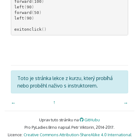
forward
(
100
)
left
(
90
)
forward
(
50
)
left
(
90
)
exitonclick
()
Toto je stránka lekce z kurzu, který probíhá
nebo proběhl naživo s instruktorem.
←
↑
→
Uprav tuto stránku na
GitHubu
Pro PyLadies Brno napsal Petr Viktorin, 2014-2017.
Licence:
Creative Commons Attribution-ShareAlike 4.0 International