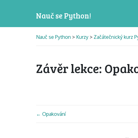
Nauč se Python!
Nauč se Python
>
Kurzy
>
Začátečnický kurz 
Závěr lekce: Opak
←
Opakování