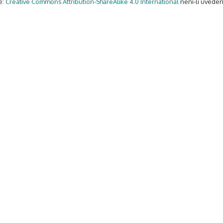
e:
Creative Commons Attribution-ShareAlike 4.0 International
není-li uveden