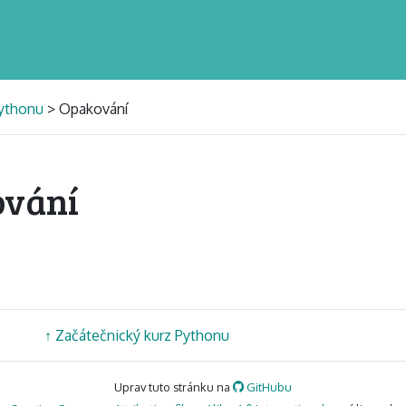
Pythonu
> Opakování
ování
↑
Začátečnický kurz Pythonu
Uprav tuto stránku na
GitHubu