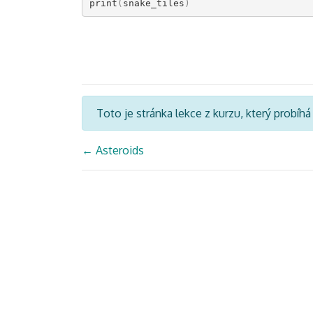
print
(
snake_tiles
)
Toto je stránka lekce z kurzu, který probíh
←
Asteroids