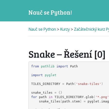
Nauč se Python!
Nauč se Python
>
Kurzy
>
Začátečnický kurz 
Snake – Řešení [0]
from
pathlib
import
Path
import
pyglet
TILES_DIRECTORY
=
Path
(
'snake-tiles'
)
snake_tiles
=
{}
for
path
in
TILES_DIRECTORY
.
glob
(
'*.png'
snake_tiles
[
path
.
stem
]
=
pyglet
.
imag