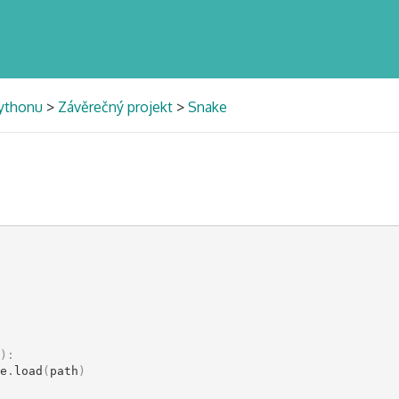
Pythonu
>
Závěrečný projekt
>
Snake
):
e
.
load
(
path
)