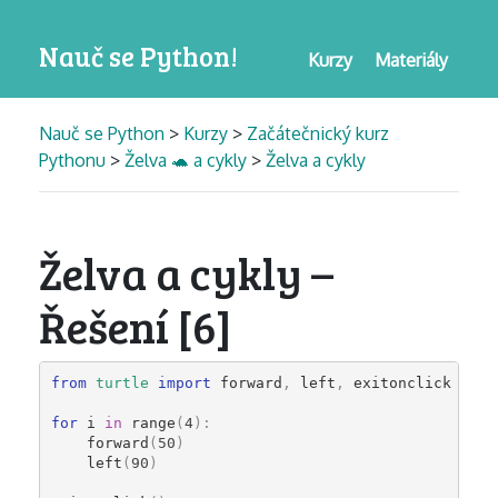
Nauč se Python!
Kurzy
Materiály
Nauč se Python
>
Kurzy
>
Začátečnický kurz
Pythonu
>
Želva 🐢 a cykly
>
Želva a cykly
Želva a cykly –
Řešení [6]
from
turtle
import
forward
,
left
,
exitonclick
for
i
in
range
(
4
):
forward
(
50
)
left
(
90
)