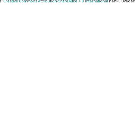
e:
Creative Commons Attribution-ShareAlike 4.0 International
není-li uveden