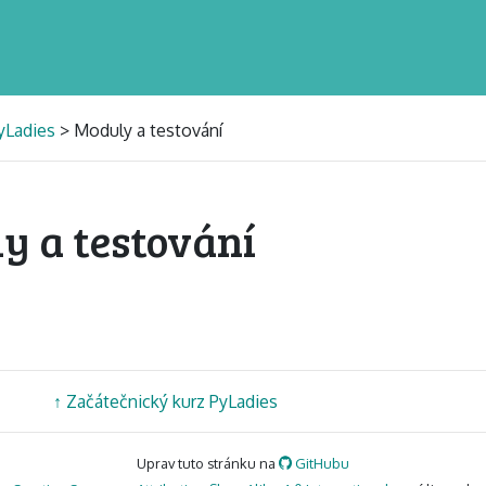
yLadies
> Moduly a testování
y a testování
↑
Začátečnický kurz PyLadies
Uprav tuto stránku na
GitHubu