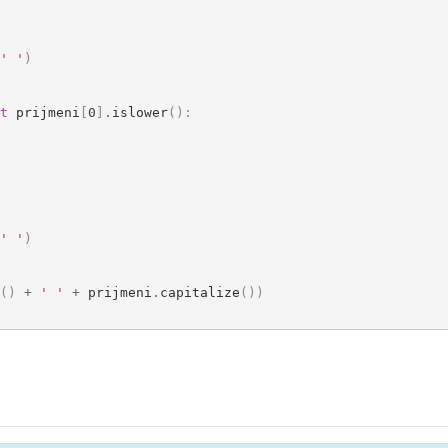
' '
)
t
prijmeni
[
0
]
.
islower
():
' '
)
()
+
' '
+
prijmeni
.
capitalize
())