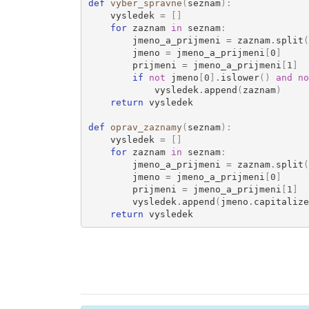
def
vyber_spravne
(
seznam
):
vysledek
=
[]
for
zaznam
in
seznam
:
jmeno_a_prijmeni
=
zaznam
.
split
(
jmeno
=
jmeno_a_prijmeni
[
0
]
prijmeni
=
jmeno_a_prijmeni
[
1
]
if
not
jmeno
[
0
]
.
islower
()
and
no
vysledek
.
append
(
zaznam
)
return
vysledek
def
oprav_zaznamy
(
seznam
):
vysledek
=
[]
for
zaznam
in
seznam
:
jmeno_a_prijmeni
=
zaznam
.
split
(
jmeno
=
jmeno_a_prijmeni
[
0
]
prijmeni
=
jmeno_a_prijmeni
[
1
]
vysledek
.
append
(
jmeno
.
capitalize
return
vysledek