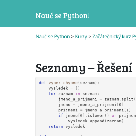
Nauč se Python!
Nauč se Python
>
Kurzy
>
Začátečnický kurz P
Seznamy – Řešení 
def
vyber_chybne
(
seznam
):
vysledek
=
[]
for
zaznam
in
seznam
:
jmeno_a_prijmeni
=
zaznam
.
split
(
jmeno
=
jmeno_a_prijmeni
[
0
]
prijmeni
=
jmeno_a_prijmeni
[
1
]
if
jmeno
[
0
]
.
islower
()
or
prijmen
vysledek
.
append
(
zaznam
)
return
vysledek