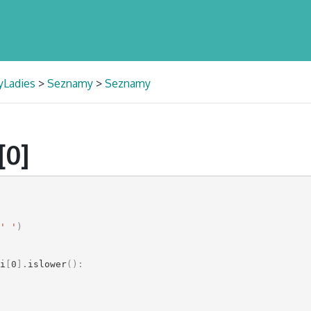
yLadies
>
Seznamy
>
Seznamy
[0]
' '
)
i
[
0
]
.
islower
():