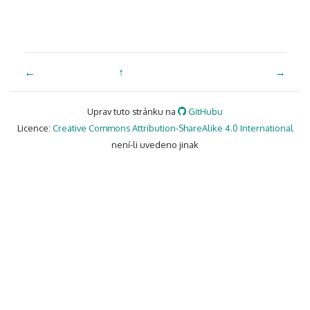
←
↑
→
Uprav tuto stránku na
GitHubu
Licence:
Creative Commons Attribution-ShareAlike 4.0 International
není-li uvedeno jinak